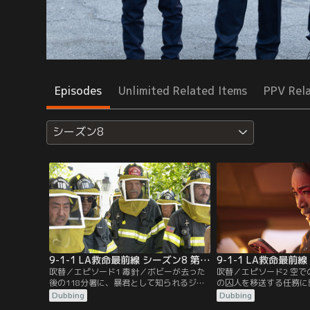
Episodes
Unlimited Related Items
PPV Rel
シーズン8
9-1-1 LA救命最前線 シーズン8 第01話／吹替
吹替／エピソード1 毒針／ボビーが去った
吹替／エピソード2 空
後の118分署に、暴君として知られるジェ
の囚人を移送する任務に
ラードが新隊長として着任し、厳格な統制
が、彼は過去にアシーナ
Dubbing
Dubbing
でチームに不和が生じる。そんな中、街で
を殺害した男だった。複