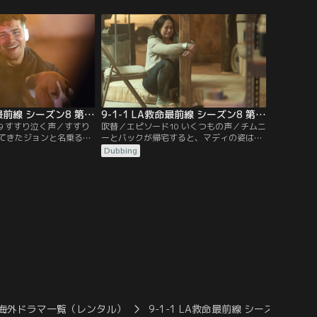
バックは、ジェラードか
自分は呪われていると思い込むバックは、
のリストラ対象者を選ぶ
次々舞い込む奇妙な救急要請に翻弄され
藤していた。そして、里
る。一方、ハロウィーン当日に休暇を取ら
すため、裁判所で審議を
ないことが原因で、ヘンはカレンとの関係
カレンに…。
がぎくしゃくしてしまう。
9-1-1 LA救命最前線 シーズン8 第09話／吹替
9-1-1 LA救命最前線 シーズン8 第10話／吹替
9 すすり泣く声／すすり
吹替／エピソード10 いくつもの声／チムニ
てきたジョンと名乗る
ーとバックが帰宅すると、マディの姿はど
思われたが、対話の中で
こにも見当たらず、娘のジーユンが一人で
Dubbing
浮上する。アシーナが現
寝ていた。そしてキッチンにはマディの指
そこは空き地だった。一
輪だけが残されていた。病院に運ばれたこ
地元の動物シェルターで起
とも確認できず、連絡を受けたアシーナは
すべての動物をパニック
捜索を開始。118分署のメンバーも総出で
せるために奔走する。
手がかりを追う中、謎の通報者との関連が
浮上する。
海外ドラマ一覧（レンタル）
9-1-1 LA救命最前線 シーズン8／吹