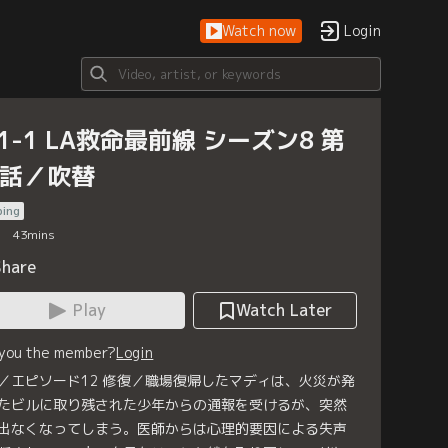
Watch now
Login
-1-1 LA救命最前線 シーズン8 第
2話／吹替
bing
43
mins
Share
Play
Watch Later
 you the member?
Login
／エピソード12 修復／職場復帰したマディは、火災が発
たビルに取り残された少年からの通報を受けるが、突然
出なくなってしまう。医師からは心理的要因による失声