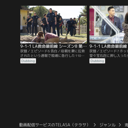
は数百万匹のミツバチを運んでいたトレー
まま乗り込んだ旅客機に
ラーが衝突事故を起こし、ミツバチの大群
突。機内は大混乱に陥り
が逃げ出し、現場は大混乱に。空を覆い尽
る。地上では118分署
くす脅威を前に、新体制となったチームの
電話で繋がり、応急処置
真価が問われる。
死の救出が始まるが…。
9-1-1 LA救命最前線 シーズン8 第06話／吹替
吹替／エピソード6 告白／母親を妻に拉致
吹替／エピソード7 ホ
されたという通報で現場に急行した118分
堂々宝石店に押し入った
署だが、ビルの屋上には妻の姿しかなかっ
たアシーナは、SNSで
Dubbing
Dubbing
た。彼の母親とは…？一方、離婚調停中に
ラッシュ・ロブの正体に
口論になった夫婦から通報を受け、118分
店の前にいた男に声を掛
署が対応する。駆けつけるとそこには小腸
相が明らかに。一方、ボ
が飛び出た男性がいた。
務めるドラマの現場から
分署が急行するが…。
動画配信サービスのTELASA（テラサ）
ジャンル