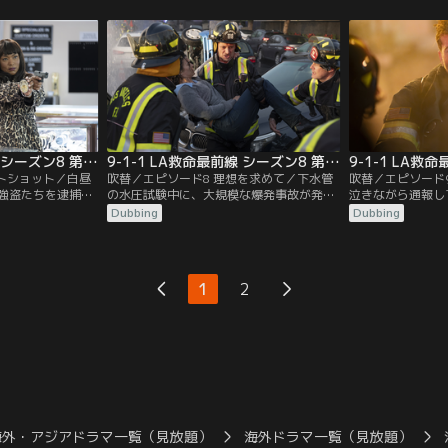
、突如小型機が衝
した空き地が見つからない。そんな中、よ
することに。一方
、墜落の危機が迫
うやくアシーナと電話で会話することがで
ら予算削減のため
のメンバーも乗客と
きたボビーが、滑走路を確保するため、あ
よう命じられ、葛
を遠隔で指示。決
る行動に出る。
親の資格を取り戻
受けていたヘンと
9-1-1 LA救命最前線 シーズン8 第07話／吹替
9-1-1 LA救命最前線 シーズン8 第08話／吹替
ットショット／白昼
吹替／エピソード8 理想を求めて／下水管
吹替／エピソード
強盗たちを逮捕し
の水圧試験中に、大規模な爆発事故が発生
泣きながら通報し
若者を操る首謀者フ
し、汚水が吹き出す大惨事に。車内に閉じ
男。自殺願望者と
Dubbing
Dubbing
迫る。アシーナが
込められた人たちを救うため、118分署の
誘拐犯の可能性が
けると、驚きの真
メンバーが奮闘する。現場には消防士たち
場に急行するが、
ビーが技術指導を
のリアルな活動を学ぼうとドラマ「ホット
方、118分署は
通報が入り、118
ショット」の主役ブラッド・トランスが同
きた火災に対応。
1
2
行しており、予想外の行動で現場を混乱さ
から救い、避難さ
せる…。
海外・アジアドラマ一覧（見放題）
海外ドラマ一覧（見放題）