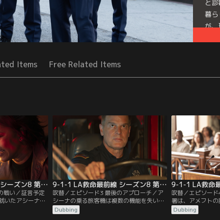
と診
暮ら
が、
Seri
ated Items
Free Related Items
9-1-1 LA救命最前線 シーズン8 第02話／吹替
9-1-1 LA救命最前線 シーズン8 第03話／吹替
での戦い／証言予定
吹替／エピソード3 最後のアプローチ／ア
吹替／エピソード4
就いたアシーナだ
シーナの乗る旅客機は複数の機能を失い、
署は、アメフトの
の婚約者エメット
空港への着陸が絶望的な状況に陥る。管制
き込まれたチアリ
Dubbing
Dubbing
雑な思いを抱えた
官たちが必死に着陸場所を模索するが、適
容態が急変し、急