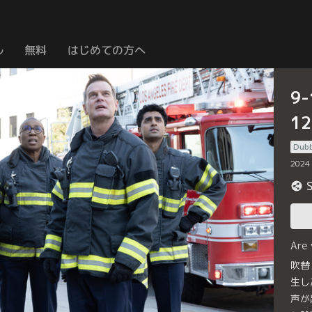
ル
無料
はじめての方へ
9
1
Dub
2024
Are
吹替
生し
声が