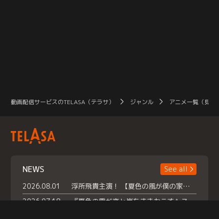
動画配信サービスのTELASA（テラサ）
ジャンル
アニメ一覧（見放
NEWS
See all
2026.08.01
浮所飛貴主演！ 【夏色の風が僕の家にやってきた】 本日よりテラサで独占配信スタート！
2026.07.18
『夏色の雲が恋と嵐をまきおこす』スペシャルメイキング 【Part1】2026年７月18日（土）23時30分～配信スタート！話題のシーンの裏側を大公開！豪華キャスト大集合！ 『武宮家 真夏の家族会議』開催！
2026.07.15
救命医・遥（今田）の《心揺さぶる過去》や、 麻酔科医・権野（船越英一郎）の《謎多きプライベート》など… 《知られざるエピソード》を独占配信！