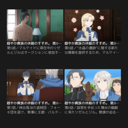
イの屋敷に招待されたリゼルとジル
り、交代で見張りをしながら馬車を
は、彼の迷宮品コレクションを見せ
進め、ついにマルケイドに到着す
てもらうことになるが……。後日、
る。リゼルとジルは泊まる宿を決め
ジャッジから商業都市・マルケイド
ると商店街の観光を開始。すると突
までの護衛を頼まれたリゼルたち。
然、リゼルが若い男に襲撃されてし
そこでリゼルは依頼のことを冒険者
まう。その男はリゼルのことを誰か
ギルドに報告するためスタッドのも
と勘違いし、殺意を向けてき
とへ。
て……。
穏やか貴族の休暇のすすめ。 第05話
穏やか貴族の休暇のすすめ。 第06話
第5話／マルケイドに滞在中のリゼ
第6話／“水晶の遺跡”に関する新た
ルとジルはオークションに参加する
な情報を提供するため、マルケイド
ことに。出品された珍妙な物に興味
の冒険者ギルドにやって来たリゼル
津々のリゼル。その中からリゼルは
とジル。既に調べ尽くされたはずの
とある物を落札して？その後、マル
迷宮の新情報が持ち込まれたことで
ケイドの迷宮にして観光名所の“水
ギルド内はザワつき始める。情報の
晶の遺跡”に興味を持ったリゼルは
真偽を疑う冒険者も現れる中、リゼ
そこに隠し部屋があることに気が付
ルが証拠として取り出したのは！？
く。さっそく真相を確かめるた
その後、リゼルとジルはジャッジと
め、“水晶の遺跡”に向かうリゼルと
合流するため彼の実家へ。
ジル。
穏やか貴族の休暇のすすめ。 第07話
穏やか貴族の休暇のすすめ。 第08話
第7話／神出鬼没の盗賊団・フォー
第8話／設営を手伝った舞台の観劇
キ団を退け、無事に王都・パルテダ
に来たリゼルとジル。開演が迫る
へ帰還したリゼルたち。ギルドに地
中、劇団のヴァイオリン奏者が負傷
底竜討伐時の働きを認められたリゼ
したことが判明する。ヴァイオリン
ルはEランクにランクアップを果た
の演奏経験があるリゼルは代役とし