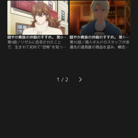
す。そんな彼のもとに赤髪の青年・
て舞台に立つことに。迎えた本番、
イレヴンが現れる。イレヴンはリゼ
つつがなく舞台が進行していく中、
ルとジルのパーティに自分を加えて
何かのカウントダウンを始めるリゼ
ほしいと頼むのだが……。同じ日の
ルとジル。するとカウントダウンに
夜、リゼルのランクアップを祝う会
合わせて、舞台が暗転して……。果
を開き…。
たして2人の狙いとは！？
穏やか貴族の休暇のすすめ。 第09話
穏やか貴族の休暇のすすめ。 第10話
第9話／リゼルに忠告されたこと
第10話／商人ギルドのスタッフが派
で、生まれて初めて“恐怖”を知った
遣先の道具屋の商品を盗み、横流し
イレヴン。しかし、それでもイレヴ
している件を本格的に調査し始めた
ンは翌日もリゼルとジルのもとを訪
リゼルたち。スタッフが冒険者と共
れ、自身をパーティメンバーに加え
謀していることを掴んだリゼルは、
てくれとお願いをする。そんな彼を
その冒険者を追跡。だが、途中で尾
全く相手にしないリゼルたち。新し
行がバレてしまい----！？翌日、ジ
い依頼をこなすため出かけようとす
ャッジが自分の店の被害を商人ギル
1
る2人だったが、イレヴンも付いて
ドへ訴えに行くと驚きの光景が！？
行くと言い出して……。