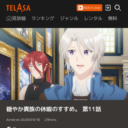
Watch now
見放題
ランキング
ジャンル
レンタル
無料
は
穏やか貴族の休暇のすすめ。 第11話
Aired on 2026/03/18
23
mins