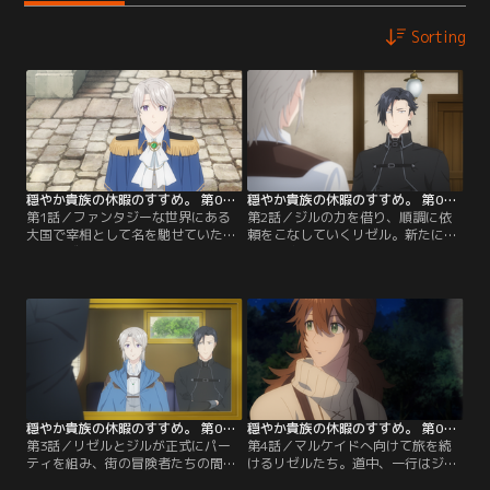
Sorting
穏やか貴族の休暇のすすめ。 第01話
穏やか貴族の休暇のすすめ。 第02話
第1話／ファンタジーな世界にある
第2話／ジルの力を借り、順調に依
大国で宰相として名を馳せていた青
頼をこなしていくリゼル。新たに2
年・リゼル。ある日、彼はふと瞬き
人は迷宮で見つけた道具をコレクタ
をした瞬間、別の世界へと転移して
ーに納品するという依頼を受けよう
しまう。突然の出来事にも落ち着い
とするが、その依頼は依頼主が匿名
た様子のリゼルは、優れた頭脳と社
で……。時を同じくして、ギルドで
交性を活かし、様々な情報を集めて
見かけた4人組パーティのことが気
いく。さらに、最強の冒険者・ジル
になったリゼル。そのパーティが最
と契約したリゼルは自らも冒険者と
近発見された新しい迷宮の踏破を目
なることを決意する。
指していることや…。
穏やか貴族の休暇のすすめ。 第03話
穏やか貴族の休暇のすすめ。 第04話
第3話／リゼルとジルが正式にパー
第4話／マルケイドへ向けて旅を続
ティを組み、街の冒険者たちの間で
けるリゼルたち。道中、一行はジャ
はそのことが話題に。そんな中、レ
ッジが作る豪華な夕食を堪能した