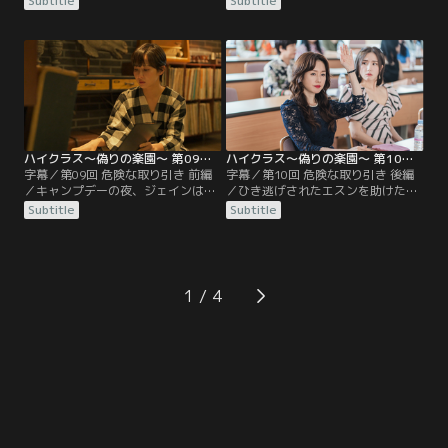
Subtitle
Subtitle
ンだと話す。そこでヨウルはすぐさ
たと知り、ジソンの関与を確信し始
まスンサンにジソンを調査するよう
める。一方、ヨウルが作った菓子を
依頼した。学校行事に積極的に参加
食べ過ぎたジュンヒが保健室に運ば
しようとするヨウルは、ジソンの指
れ、ジソンはヨウルに激しい怒りを
示でキャンプデーに配るギフトセッ
ぶつけるが、ヨウルは一歩も引かな
トの担当になり、サポートするナユ
い。ジソンは理事長に会い、ヨウル
ンの提案で手作りのお菓子を準備す
母子を学校から追い出すべきだと強
ることに。
く訴える。
ハイクラス～偽りの楽園～ 第09話／字幕
ハイクラス～偽りの楽園～ 第10話／字幕
字幕／第09回 危険な取り引き 前編
字幕／第10回 危険な取り引き 後編
／キャンプデーの夜、ジェインは自
／ひき逃げされたエスンを助けたヨ
分の父のスマホをイチャンが持って
ウル。エスンは警察への通報を拒み
Subtitle
Subtitle
いることを知り混乱していた。ジソ
病院からも姿を消すが、ヨウルは事
ンは生徒の母親たちに対し、学校の
故の加害者がジソンの息子ジュンモ
品位条項を理由にイチャンを退学に
だと気づき、証拠隠滅を図ったこと
追い込むことを提案。そのための署
やジュンモの非行歴を調べたうえで
名集めをナユンに任せることにす
ジソンにある取り引きを持ち掛け
1
る。イチャンはジヨンのスマホを持
る。PTA総会の日、ジソンの推薦で
ち出してなくしてしまったことをヨ
ヨウルが法律諮問委員に任命された
ウルに言い出せない。
と紹介され、一同は騒然。