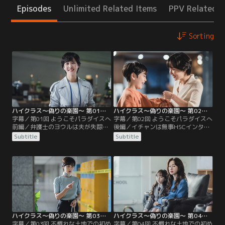
Episodes
Unlimited Related Items
PPV Related I
Sorting
ハイクラス～偽りの楽園～ 第01話／字幕
ハイクラス～偽りの楽園～ 第02話／字幕
字幕／第01回 ようこそパラダイスへ
字幕／第02回 ようこそパラダイスへ
前編／弁護士のヨウルは夫が失踪し
後編／イチャンは無事HSCインター
たことで殺人の容疑をかけられ、息
ナショナル校に合格し、ヨウル母子
Subtitle
Subtitle
子イチャンは学校でいじめを受ける
は夫がイチャン名義で秘かに購入し
ように。そこで以前招待状を受け取
ていた済州島の家に移転する。一
っていた済州島のインターナショナ
方、息子シウが補欠合格となったド
ル校へ息子を転入させようと考える
ヨンとPTA会長のジソンは、イチャ
が、入学面接の日、セレブな保護者
ンが理事長特権で合格したと知り不
たちはヨウル母子を見下すような態
服に思う。そんななか、入学歓迎会
度を取る。ヨウルは招待状の送り主
の夜にイチャンが意図的にロッカー
が気になっていた。
に閉じ込められて…。
ハイクラス～偽りの楽園～ 第03話／字幕
ハイクラス～偽りの楽園～ 第04話／字幕
字幕／第03回 不慣れな土地での初め
字幕／第04回 不慣れな土地での初め