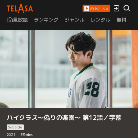
Watch now
見放題
ランキング
ジャンル
レンタル
無料
は
ハイクラス～偽りの楽園～ 第12話／字幕
Subtitle
2021
33
mins