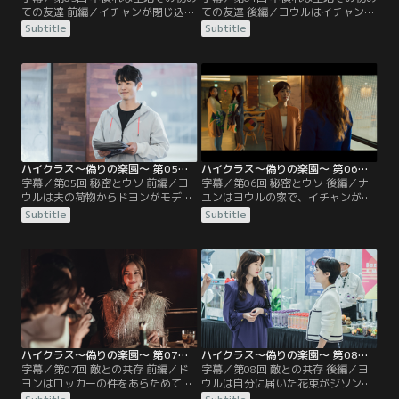
ての友達 前編／イチャンが閉じ込め
ての友達 後編／ヨウルはイチャンを
られたロッカーは防犯カメラの死角
同級生と遊ばせたいが、母親たちは
Subtitle
Subtitle
で手掛かりはなかったが、ヨウルは
露骨に2人をないがしろにする。そ
ロッカー付近で髪飾りを拾ってい
んななか、唯一ナユンだけが声をか
た。理事長のジンソルはヨウルの夫
けてくる。ナユンの親切に触れ気が
ジヨンが学校の設立に多大な支援を
安らいだヨウルのもとに、送り主不
したことを話す。学校の招待状を送
明の花束が。そこには意味深なメッ
ったのも理事長だった。ヨウルは自
セージが書かれていた。さらに夫の
宅で、自分が把握していなかった夫
スマホに突然不気味なメッセージが
のスマートフォンを…。
届き、ヨウルは驚愕する。
ハイクラス～偽りの楽園～ 第05話／字幕
ハイクラス～偽りの楽園～ 第06話／字幕
字幕／第05回 秘密とウソ 前編／ヨ
字幕／第06回 秘密とウソ 後編／ナ
ウルは夫の荷物からドヨンがモデル
ユンはヨウルの家で、イチャンが両
を務めた広告を見つけると同時に、
親と写った写真を見て動揺する。ヨ
Subtitle
Subtitle
ドヨンの髪飾りがロッカー前で拾っ
ウルは興信所のオ・スンサンにドヨ
たものと同じ物だと気づいた。そこ
ンの調査を依頼し、歓迎会の日にド
でドヨンに歓迎会の夜のことや夫と
ヨンがイチャンの後を追いかけてい
の関係を問いただすが確信は得られ
る映像を入手した。そんななか、ド
ない。体育教師兼アイスホッケー部
ヨンは夫が不祥事を起こしたことで
のコーチとして学校にやって来たデ
警察署に。弁護士を買って出たヨウ
ニーは、以前ヨウルが何度か顔を合
ルは、映像を盾にして夫ジヨンとの
わせていた男性だった。
関係を追及する。
ハイクラス～偽りの楽園～ 第07話／字幕
ハイクラス～偽りの楽園～ 第08話／字幕
字幕／第07回 敵との共存 前編／ド
字幕／第08回 敵との共存 後編／ヨ
ヨンはロッカーの件をあらためて否
ウルは自分に届いた花束がジソンの
定し、ジヨンと親密だったのはジソ
経営するホテルの花屋から発送され