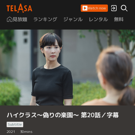
Watch now
見放題
ランキング
ジャンル
レンタル
無料
は
ハイクラス～偽りの楽園～ 第20話／字幕
Subtitle
2021
30
mins