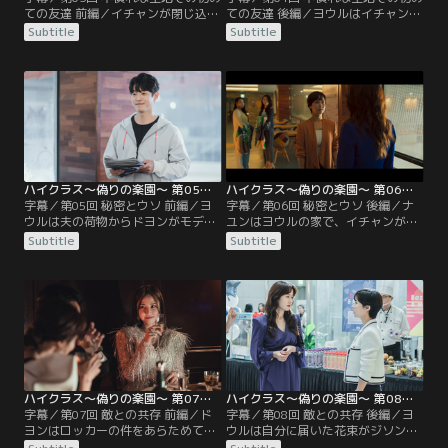
ての友達 前編／イチャンが閉じ込め
ての友達 後編／ヨウルはイチャンを
られたロッカーは防犯カメラの死角
同級生と遊ばせたいが、母親たちは
Subtitle
Subtitle
で手掛かりはなかったが、ヨウルは
露骨に2人をないがしろにする。そ
ロッカー付近で髪飾りを拾ってい
んななか、唯一ナユンだけが声をか
た。理事長のジンソルはヨウルの夫
けてくる。ナユンの親切に触れ気が
ジヨンが学校の設立に多大な支援を
安らいだヨウルのもとに、送り主不
したことを話す。学校の招待状を送
明の花束が。そこには意味深なメッ
ったのも理事長だった。ヨウルは自
セージが書かれていた。さらに夫の
宅で、自分が把握していなかった夫
スマホに突然不気味なメッセージが
のスマートフォンを…。
届き、ヨウルは驚愕する。
ハイクラス～偽りの楽園～ 第05話／字幕
ハイクラス～偽りの楽園～ 第06話／字幕
字幕／第05回 秘密とウソ 前編／ヨ
字幕／第06回 秘密とウソ 後編／ナ
ウルは夫の荷物からドヨンがモデル
ユンはヨウルの家で、イチャンが両
を務めた広告を見つけると同時に、
親と写った写真を見て動揺する。ヨ
Subtitle
Subtitle
ドヨンの髪飾りがロッカー前で拾っ
ウルは興信所のオ・スンサンにドヨ
たものと同じ物だと気づいた。そこ
ンの調査を依頼し、歓迎会の日にド
でドヨンに歓迎会の夜のことや夫と
ヨンがイチャンの後を追いかけてい
の関係を問いただすが確信は得られ
る映像を入手した。そんななか、ド
ない。体育教師兼アイスホッケー部
ヨンは夫が不祥事を起こしたことで
のコーチとして学校にやって来たデ
警察署に。弁護士を買って出たヨウ
ニーは、以前ヨウルが何度か顔を合
ルは、映像を盾にして夫ジヨンとの
わせていた男性だった。
関係を追及する。
ハイクラス～偽りの楽園～ 第07話／字幕
ハイクラス～偽りの楽園～ 第08話／字幕
字幕／第07回 敵との共存 前編／ド
字幕／第08回 敵との共存 後編／ヨ
ヨンはロッカーの件をあらためて否
ウルは自分に届いた花束がジソンの
定し、ジヨンと親密だったのはジソ
経営するホテルの花屋から発送され