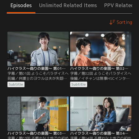
Episodes
Unlimited Related Items
PPV Related I
Sorting
ハイクラス～偽りの楽園～ 第01話／字幕
ハイクラス～偽りの楽園～ 第02話／字幕
字幕／第01回 ようこそパラダイスへ
字幕／第02回 ようこそパラダイスへ
前編／弁護士のヨウルは夫が失踪し
後編／イチャンは無事HSCインター
たことで殺人の容疑をかけられ、息
ナショナル校に合格し、ヨウル母子
Subtitle
Subtitle
子イチャンは学校でいじめを受ける
は夫がイチャン名義で秘かに購入し
ように。そこで以前招待状を受け取
ていた済州島の家に移転する。一
っていた済州島のインターナショナ
方、息子シウが補欠合格となったド
ル校へ息子を転入させようと考える
ヨンとPTA会長のジソンは、イチャ
が、入学面接の日、セレブな保護者
ンが理事長特権で合格したと知り不
たちはヨウル母子を見下すような態
服に思う。そんななか、入学歓迎会
度を取る。ヨウルは招待状の送り主
の夜にイチャンが意図的にロッカー
が気になっていた。
に閉じ込められて…。
ハイクラス～偽りの楽園～ 第03話／字幕
ハイクラス～偽りの楽園～ 第04話／字幕
字幕／第03回 不慣れな土地での初め
字幕／第04回 不慣れな土地での初め