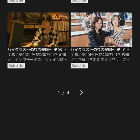
Subtitle
Subtitle
ンだと話す。そこでヨウルはすぐさ
たと知り、ジソンの関与を確信し始
まスンサンにジソンを調査するよう
める。一方、ヨウルが作った菓子を
依頼した。学校行事に積極的に参加
食べ過ぎたジュンヒが保健室に運ば
しようとするヨウルは、ジソンの指
れ、ジソンはヨウルに激しい怒りを
示でキャンプデーに配るギフトセッ
ぶつけるが、ヨウルは一歩も引かな
トの担当になり、サポートするナユ
い。ジソンは理事長に会い、ヨウル
ンの提案で手作りのお菓子を準備す
母子を学校から追い出すべきだと強
ることに。
く訴える。
ハイクラス～偽りの楽園～ 第09話／字幕
ハイクラス～偽りの楽園～ 第10話／字幕
字幕／第09回 危険な取り引き 前編
字幕／第10回 危険な取り引き 後編
／キャンプデーの夜、ジェインは自
／ひき逃げされたエスンを助けたヨ
分の父のスマホをイチャンが持って
ウル。エスンは警察への通報を拒み
Subtitle
Subtitle
いることを知り混乱していた。ジソ
病院からも姿を消すが、ヨウルは事
ンは生徒の母親たちに対し、学校の
故の加害者がジソンの息子ジュンモ
品位条項を理由にイチャンを退学に
だと気づき、証拠隠滅を図ったこと
追い込むことを提案。そのための署
やジュンモの非行歴を調べたうえで
名集めをナユンに任せることにす
ジソンにある取り引きを持ち掛け
1
る。イチャンはジヨンのスマホを持
る。PTA総会の日、ジソンの推薦で
ち出してなくしてしまったことをヨ
ヨウルが法律諮問委員に任命された
ウルに言い出せない。
と紹介され、一同は騒然。