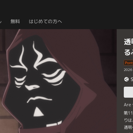
ル
無料
はじめての方へ
透
る
2026
Are
第1
りは
透明