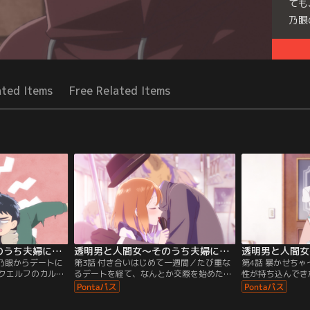
ても
乃眼
Seri
ated Items
Free Related Items
透明男と人間女～そのうち夫婦になるふたり～ 第02話
透明男と人間女～そのうち夫婦になるふたり～ 第03話
透乃眼からデートに
第3話 付き合いはじめて一週間／たび重な
第4話 暴かせち
クエルフのカルマ
るデートを経て、なんとか交際を始めた透
性が持ち込んでき
トが夫婦で経営す
乃眼としずか。仕事とプライベートとの切
偵事務所の面々と
くる。カルマに茶
り分けに悩みながらも、ふたりはふとした
コンビネーション
めにオリジナル茶
ことで胸が高鳴るような日常を送ってい
る。透乃眼は感謝