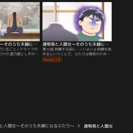
旅行をプレゼント。大自
への不安を吐露してしまう。透乃眼はそん
ながらしずかと透乃眼は
なしずかに対してやさしく声をかける。
過ごす。
透明男と人間女～そのうち夫婦になるふたり～ 第09話
透明男と人間女～そのうち夫婦になるふたり～ 第10話
までいること／ドライブの
第10話 同棲する前に…／いよいよ同棲を始
つけた透乃眼としずか
めるということで、ふたりは報告のために
だけで遠出する。しか
しずかの自宅へとやってくる。ふたりの同
しているときに幽霊騒動
棲に乗り気なしずかの母親・ゆかり、不愛
条件にプライベートで調
想ながらも透乃眼を歓迎する父親・かおる
とになってしまう。やが
とは裏腹に、姉から話を聞かされていなか
がかりから解決へと向か
った弟・ふうたは複雑な感情を抱いている
ようで……。
と人間女～そのうち夫婦になるふたり～
透明男と人間女～そのうち