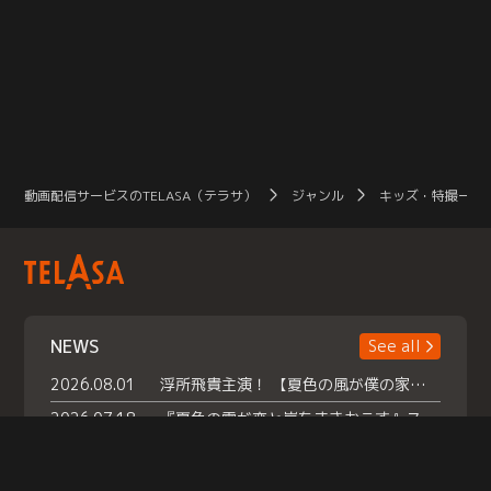
動画配信サービスのTELASA（テラサ）
ジャンル
キッズ・特撮一覧
NEWS
See all
2026.08.01
浮所飛貴主演！ 【夏色の風が僕の家にやってきた】 本日よりテラサで独占配信スタート！
2026.07.18
『夏色の雲が恋と嵐をまきおこす』スペシャルメイキング 【Part1】2026年７月18日（土）23時30分～配信スタート！話題のシーンの裏側を大公開！豪華キャスト大集合！ 『武宮家 真夏の家族会議』開催！
2026.07.15
救命医・遥（今田）の《心揺さぶる過去》や、 麻酔科医・権野（船越英一郎）の《謎多きプライベート》など… 《知られざるエピソード》を独占配信！