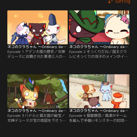
Sorting
ネコのクラちゃん ～Ordinary days～ 第01話
ネコのクラちゃん ～Ordinary days～ 第02話
Episode 1 アデン大陸の歴史／女神
Episode 2 そっくりだね／国王クラ
デュースに召喚された勇者三人の日
レにそっくりの双子のメインがイタ
常が始まる！
ズラに成り代わった結果がやば
い！！！！
ネコのクラちゃん ～Ordinary days～ 第03話
ネコのクラちゃん ～Ordinary days～ 第04話
Episode 3 バドルと猫王国の秘宝／
Episode 4 猫冒険団／高津がチーム
女神デュースが宝の地図を下さった
を組んで手強いモンスターの討伐に
のか？しかも王宮の庭園に宝物があ
行くのだが………。
るのか！！！！