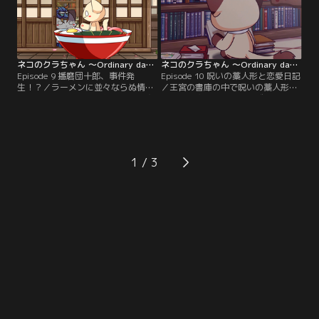
ネコのクラちゃん ～Ordinary days～ 第09話
ネコのクラちゃん ～Ordinary days～ 第10話
Episode 9 播磨団十郎、事件発
Episode 10 呪いの藁人形と恋愛日記
生！？／ラーメンに並々ならぬ情熱
／王宮の書庫の中で呪いの藁人形に
をそそぐ男・播磨団十郎。今日も究
関する書物を見つけたリズ。これは
極のラーメンを探し求めていたら、
もう、イタズラに使うっきゃな
事件が……！
い！！
1