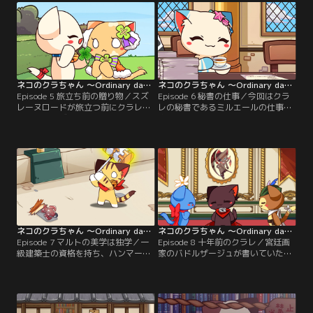
ネコのクラちゃん ～Ordinary days～ 第05話
ネコのクラちゃん ～Ordinary days～ 第06話
Episode 5 旅立ち前の贈り物／スズ
Episode 6 秘書の仕事／今回はクラ
レーヌロードが旅立つ前にクラレの
レの秘書であるミルエールの仕事に
ためにプレゼントを探しているみた
密着！仕事熱心で優秀な、ミルは果
い。でも、贈り物には意外な意味が
たしてどんな女性なのか！？
あって……。
ネコのクラちゃん ～Ordinary days～ 第07話
ネコのクラちゃん ～Ordinary days～ 第08話
Episode 7 マルトの美学は独学／一
Episode 8 十年前のクラレ／宮廷画
級建築士の資格を持ち、ハンマーで
家のバドルザージュが書いていたの
何でも作っちゃうマルトネッカー。
は、なんと十年前のクラレ！？スリ
でもマルトの美的センスは独特
ムでカッコいいクラレの姿にみんな
で……
は驚き……。