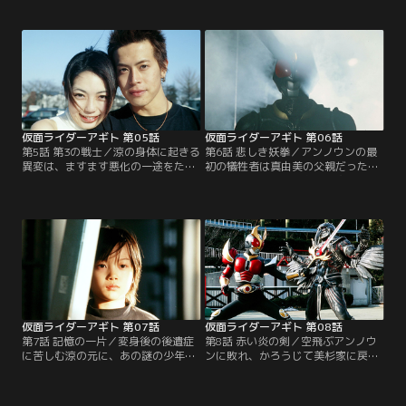
明の相手（アンノウン）の仕業と推
る翔一の過去。一方、誠は「超自然
察する。一方、翔一は自分の内なる
的現象」が事件の鍵ではないかと注
未知の力におびえていた。理由はわ
目し、その道の権威である美杉教授
からない。戦わなくてはいけない相
を訪ねた。そこで誠は翔一と出会
手がいる。だが、自分の力を制御で
う。彼がアギトとも知らずに…。
きなかった。人々を襲い続けるアン
ノウンを前に、悩める翔一。
仮面ライダーアギト 第05話
仮面ライダーアギト 第06話
第5話 第3の戦士／涼の身体に起きる
第6話 悲しき妖拳／アンノウンの最
異変は、ますます悪化の一途をたど
初の犠牲者は真由美の父親だった。
っていた。信頼していたコーチにも
「おれがついてる、おれが守る」と
裏切られ、孤独な涼は、かつて自分
誓う涼だが、真由美を執拗に狙うア
の身勝手で別れた恋人・真由美のこ
ンノウンから彼女をかばったとき、
とを想う。そのころ、真魚の家庭教
その目の前で異形の化け物に変貌を
師として美杉家に呼ばれた真由美
遂げてしまう。一方、氷川誠がG3の
は、翔一とめぐり逢い…。
装着員に選ばれたことを激しく妬む
北條透は、誠の過去を突き止め…。
仮面ライダーアギト 第07話
仮面ライダーアギト 第08話
第7話 記憶の一片／変身後の後遺症
第8話 赤い炎の剣／空飛ぶアンノウ
に苦しむ涼の元に、あの謎の少年が
ンに敗れ、かろうじて美杉家に戻っ
現われる。一方、翔一は真魚の部屋
た翔一に、真魚の憎しみの視線が突
で、新聞記事を見つける。真魚の父
き刺さる。また、不思議な少年に介
は、2年前何者かに殺害されていた
護されていた涼は驚くべき現象を目