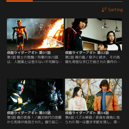
Sorting
仮面ライダーアギト 第01話
仮面ライダーアギト 第02話
第1話 戦士の覚醒／刑事の氷川誠
第2話 青の嵐／息子に続き、その両
は、人間業とは思えない不可解な連
親も奇怪な手口で殺された事件の手
続殺人事件を追っていた。一方、一
がかりは一枚の写真。誠たちは、そ
連の事件に呼応するかのように、二
こに不思議な現象が写っているのを
人の青年の身体に異変が起きる。水
発見する。G3が戦った相手はアンノ
泳選手の葦原涼。記憶喪失の津上翔
ウン（正体不明）としかいいようが
一。そして、捜査をすすめる誠は異
ない存在だった。また、それを倒し
形の生物に出会った。
た「アギト」と呼ばれる存在の正体
も謎のまま。そして、またしても同
じ手口の事件が起きる。
仮面ライダーアギト 第03話
仮面ライダーアギト 第04話
第3話 俺の変身！／縄文時代の地層
第4話 パズル解読／変身を真魚に見
から死体が発見された。掘り起こし
られた翔一は置き手紙を残し、美杉
て埋めた形跡はなく、警察は正体不
家を出る。心配する真魚に美杉が語