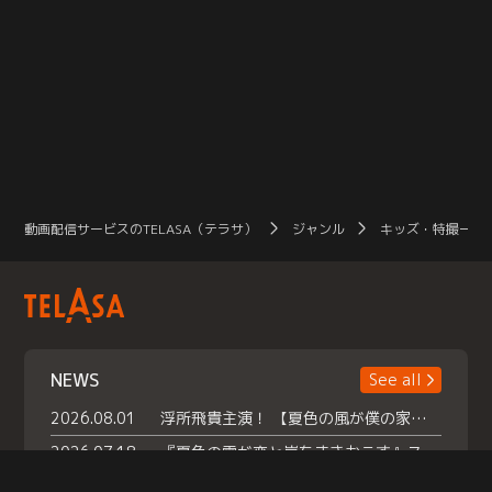
動画配信サービスのTELASA（テラサ）
ジャンル
キッズ・特撮一覧
NEWS
See all
2026.08.01
浮所飛貴主演！ 【夏色の風が僕の家にやってきた】 本日よりテラサで独占配信スタート！
2026.07.18
『夏色の雲が恋と嵐をまきおこす』スペシャルメイキング 【Part1】2026年７月18日（土）23時30分～配信スタート！話題のシーンの裏側を大公開！豪華キャスト大集合！ 『武宮家 真夏の家族会議』開催！
2026.07.15
救命医・遥（今田）の《心揺さぶる過去》や、 麻酔科医・権野（船越英一郎）の《謎多きプライベート》など… 《知られざるエピソード》を独占配信！