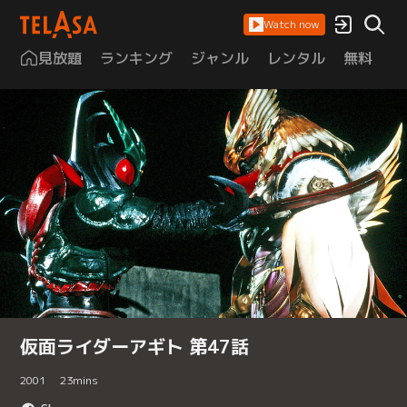
Watch now
見放題
ランキング
ジャンル
レンタル
無料
は
仮面ライダーアギト 第47話
2001
23
mins