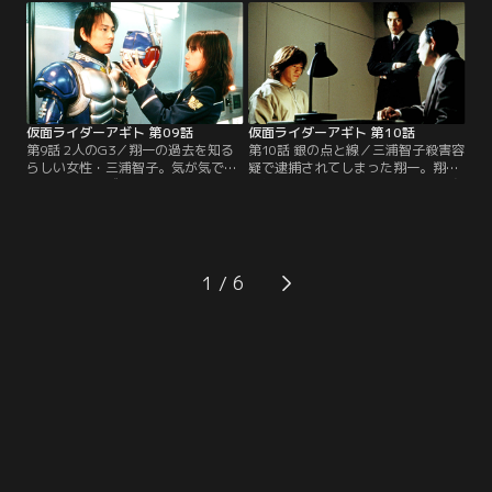
のだ。その記事を見て、フラッシュ
にし、恐怖のあまりギルスに変貌を
バックに襲われ、気を失ってしまう
遂げる。一方、氷川誠は同僚にまで
翔一。助け起こそうと真魚が触れた
見放され、焦りを隠せない。そし
瞬間、真魚の意識に翔一の記憶が流
て、G3システムの装着員には改めて
れ込んでくる！
北條透が任命された。
仮面ライダーアギト 第09話
仮面ライダーアギト 第10話
第9話 2人のG3／翔一の過去を知る
第10話 銀の点と線／三浦智子殺害容
らしい女性・三浦智子。気が気では
疑で逮捕されてしまった翔一。翔一
ない真魚。なぜか浮かない顔の翔
の無実を信じる真魚は警察に氷川誠
一。しかし、智子は惨殺死体となっ
を訪ねるが、「釈放はできない」と
て公園で発見される。殺人事件とし
冷たい答え。彼の無実を証明するし
て捜査を開始した氷川誠は、彼女が
かないと思い知った真魚は、誠の前
「津上翔一」と会う約束をしていた
で力を使おうとする。一方、圧倒的
ことを知る。一方、水のないところ
強さでアンノウンを撃破した北條透
1
で人を溺死させるアンノウンが現
だが、倒したはずのアンノウンが人
れ、北條透にG3出動命令が下る！
知れずひそかに再生を始め…。