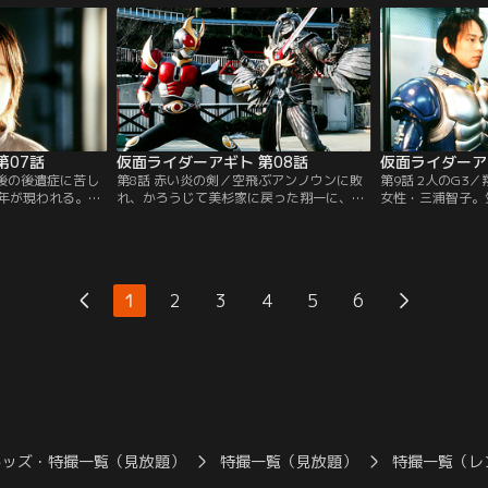
、それを倒した
わからない。戦わなくてはいけない相手が
教授を訪ねた。そ
在の正体も謎のま
いる。だが、自分の力を制御できなかっ
彼がアギトとも知
同じ手口の事件が
た。人々を襲い続けるアンノウンを前に、
悩める翔一。
第07話
仮面ライダーアギト 第08話
仮面ライダーア
身後の後遺症に苦し
第8話 赤い炎の剣／空飛ぶアンノウンに敗
第9話 2人のG3
年が現われる。一
れ、かろうじて美杉家に戻った翔一に、真
女性・三浦智子。
、新聞記事を見つ
魚の憎しみの視線が突き刺さる。また、不
ぜか浮かない顔の
前何者かに殺害さ
思議な少年に介護されていた涼は驚くべき
殺死体となって公
を見て、フラッシ
現象を目にし、恐怖のあまりギルスに変貌
件として捜査を開
失ってしまう翔
を遂げる。一方、氷川誠は同僚にまで見放
「津上翔一」と会
が触れた瞬間、真
され、焦りを隠せない。そして、G3システ
知る。一方、水の
1
2
3
4
5
6
流れ込んでくる！
ムの装着員には改めて北條透が任命され
せるアンノウンが
た。
令が下る！
キッズ・特撮一覧（見放題）
特撮一覧（見放題）
特撮一覧（レ