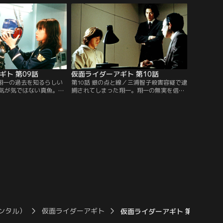
こで誠は翔一と出会う。
庭教師として美杉家に呼ばれた真由美は、
らずに…。
翔一とめぐり逢い…。
ギト 第09話
仮面ライダーアギト 第10話
／翔一の過去を知るらしい
第10話 銀の点と線／三浦智子殺害容疑で逮
気が気ではない真魚。な
捕されてしまった翔一。翔一の無実を信じ
翔一。しかし、智子は惨
る真魚は警察に氷川誠を訪ねるが、「釈放
園で発見される。殺人事
はできない」と冷たい答え。彼の無実を証
始した氷川誠は、彼女が
明するしかないと思い知った真魚は、誠の
う約束をしていたことを
前で力を使おうとする。一方、圧倒的強さ
ないところで人を溺死さ
でアンノウンを撃破した北條透だが、倒し
現れ、北條透にG3出動命
たはずのアンノウンが人知れずひそかに再
生を始め…。
ンタル）
仮面ライダーアギト
仮面ライダーアギト 第45話