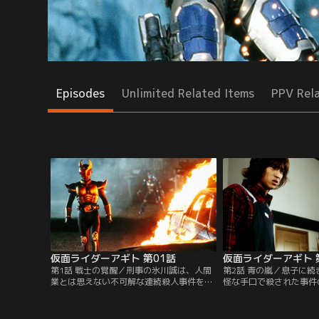
Episodes
Unlimited Related Items
PPV Rel
仮面ライダーアギト 第01話
仮面ライダーアギト 
第1話 戦士の覚醒／刑事の氷川誠は、人間
第2話 青の嵐／息子に
業とは思えない不可解な連続殺人事件を追
怪な手口で殺された事件
っていた。一方、一連の事件に呼応するか
の写真。誠たちは、そこ
のように、二人の青年の身体に異変が起き
写っているのを発見する
る。水泳選手の葦原涼。記憶喪失の津上翔
はアンノウン（正体不明