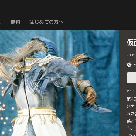
ル
無料
はじめての方へ
仮
2001
Are
第4
能力
れた
菜と
方、
が…