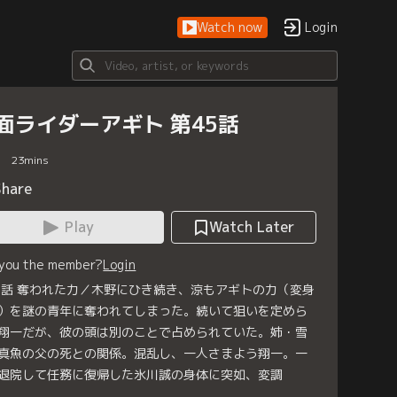
Watch now
Login
面ライダーアギト 第45話
23
mins
Share
Play
Watch Later
 you the member?
Login
5話 奪われた力／木野にひき続き、涼もアギトの力（変身
）を謎の青年に奪われてしまった。続いて狙いを定めら
翔一だが、彼の頭は別のことで占められていた。姉・雪
真魚の父の死との関係。混乱し、一人さまよう翔一。一
退院して任務に復帰した氷川誠の身体に突如、変調
。