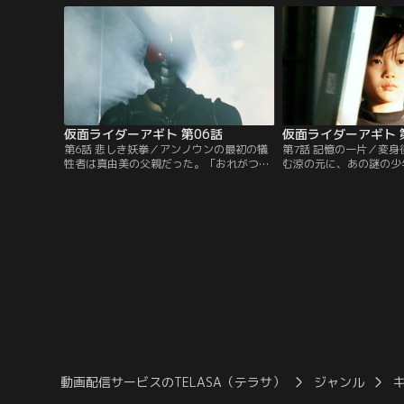
一。そして、捜査をすすめる誠は異形の生
がない存在だった。また
物に出会った。
「アギト」と呼ばれる存
ま。そして、またしても
起きる。
仮面ライダーアギト 第06話
仮面ライダーアギト 
第6話 悲しき妖拳／アンノウンの最初の犠
第7話 記憶の一片／変
牲者は真由美の父親だった。「おれがつい
む涼の元に、あの謎の少
てる、おれが守る」と誓う涼だが、真由美
方、翔一は真魚の部屋で
を執拗に狙うアンノウンから彼女をかばっ
ける。真魚の父は、2年
たとき、その目の前で異形の化け物に変貌
れていたのだ。その記事
を遂げてしまう。一方、氷川誠がG3の装着
ュバックに襲われ、気を
員に選ばれたことを激しく妬む北條透は、
一。助け起こそうと真魚
誠の過去を突き止め…。
魚の意識に翔一の記憶が
動画配信サービスのTELASA（テラサ）
ジャンル