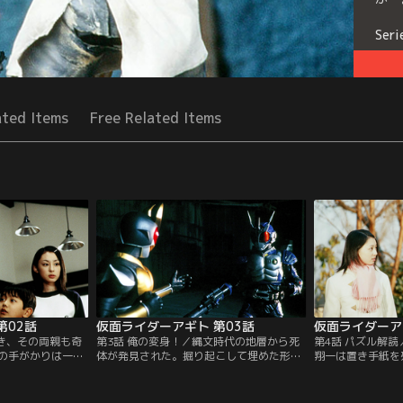
Seri
ated Items
Free Related Items
第02話
仮面ライダーアギト 第03話
仮面ライダーア
続き、その両親も奇
第3話 俺の変身！／縄文時代の地層から死
第4話 パズル解
の手がかりは一枚
体が発見された。掘り起こして埋めた形跡
翔一は置き手紙を
に不思議な現象が
はなく、警察は正体不明の相手（アンノウ
配する真魚に美杉
。G3が戦った相手
ン）の仕業と推察する。一方、翔一は自分
方、誠は「超自然
）としかいいよう
の内なる未知の力におびえていた。理由は
ないかと注目し、