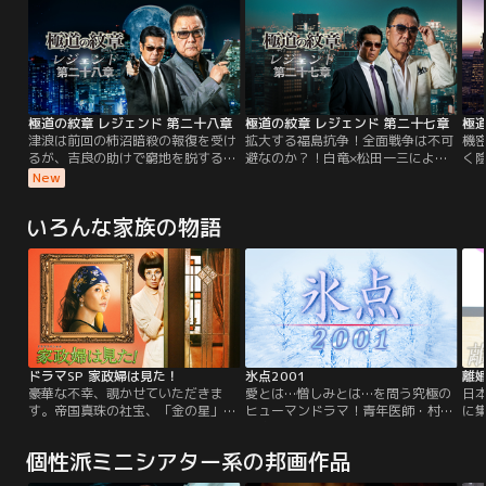
極道の紋章 レジェンド 第二十八章
極道の紋章 レジェンド 第二十七章
極道
津浪は前回の柿沼暗殺の報復を受け
拡大する福島抗争！全面戦争は不可
機
るが、吉良の助けで窮地を脱する。
避なのか？！白竜×松田一三による
く
そんな中、大阪で新興勢力・蛇道会
大人気シリーズ第二十七弾！白鳥組
気
New
が川谷組と縄張り争いを起こし、義
組長暗殺により全面戦争は避けられ
引
真会は特殊詐欺グループ（トクリュ
ない事態に！暗殺計画を企んだのは
（
いろんな家族の物語
ウ）の首謀者との疑いをかけられ
誰だ？！津浪が黒幕を追い詰める！
襲
る。島谷らは闇バイトに潜入して黒
り
幕を追跡するが……。
義
け
ドラマSP 家政婦は見た！
氷点2001
離
豪華な不幸、覗かせていただきま
愛とは…憎しみとは…を問う究極の
日
す。帝国真珠の社宝、「金の星」と
ヒューマンドラマ！青年医師・村井
に
よばれる天然パールが盗まれる。
と密会しているあいだに娘を殺され
愛
「金の星」はニューヨークの高層ビ
てしまった辻口病院の院長夫人・夏
個性派ミニシアター系の邦画作品
ルが買えると言われるほどの代物。
江。そんな妻の不貞を疑う院長・辻
事件が公になり「帝国真珠」の株価
口は、夏江の復讐心を込めて娘を殺