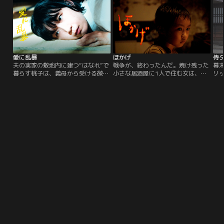
は急降下する。これを機に、帝国真
した男の娘を養女として引き取り、
珠の会長である岩倉寿三郎（西田敏
夏江に育てさせる。15年後、その
行）と、現社長であり寿三郎の異母
娘・陽子は美しく成長し、あるきっ
兄妹である恒子（財前直見）との間
かけで真実を知ってしまった夏江
に社長の座を巡り内部対立が勃発。
は、陽子を憎みはじめる…。
愛に乱暴
ほかげ
侍
夫の実家の敷地内に建つ“はなれ”で
戦争が、終わったんだ。焼け残った
幕
暮らす桃子は、義母から受ける微量
小さな居酒屋に1人で住む女は、体
リ
のストレスや夫の無関心を振り払う
を売ることを斡旋され、絶望から抗
藩
ように、センスのある装い、手の込
うこともできずに日々をやり過ごし
て
んだ献立などいわゆる「丁寧な暮ら
ていた。そんなある日、空襲で家族
じ
し」に勤しみ毎日を充実させてい
を失った子どもが、女の暮らす居酒
両
た。そんな桃子の周囲で不穏な出来
屋へ食べ物を盗みに入り込む。それ
た
事が起こり始める。近隣のゴミ捨て
以来、子どもはそこに入り浸るよう
代
場で相次ぐ不審火、失踪した愛猫、
になり、女は子どもとの交流を通し
先
不気味な不倫アカウント…。
てほのかな光を見いだしていく。
と
と