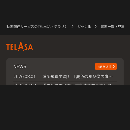
動画配信サービスのTELASA（テラサ）
ジャンル
邦画一覧（見放題
NEWS
See all
2026.08.01
浮所飛貴主演！ 【夏色の風が僕の家にやってきた】 本日よりテラサで独占配信スタート！
2026.07.18
『夏色の雲が恋と嵐をまきおこす』スペシャルメイキング 【Part1】2026年７月18日（土）23時30分～配信スタート！話題のシーンの裏側を大公開！豪華キャスト大集合！ 『武宮家 真夏の家族会議』開催！
2026.07.15
救命医・遥（今田）の《心揺さぶる過去》や、 麻酔科医・権野（船越英一郎）の《謎多きプライベート》など… 《知られざるエピソード》を独占配信！