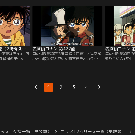
の車輌のトイレに
れてインタビューを受けていた外国人のジ
笠博士とコナンた
せる。その指示を
ェイムズ・ブラックを助ける。ジェイムズ
ェイムズは駐車場
は3人。コナンは3
は助けてくれたお礼にランチに招待したい
ェイムズがストラ
う新聞に着目す
と言い車を取りにいくが、駐車場で誘拐さ
元にコナンたちは
れてしまった。
く…。
名探偵コナン 第304話（2時間スペシャル）
名探偵コナン 第427話
名探偵コナン 第
れる警視庁 1200万
第427話 超秘密の通学路（前編）／光彦が
第428話 超秘密
探偵団の子供たち
小さい頃に遊んでいた雨宮祥子という4年
知り合いの4年生
検分をしながら、
の女の子が蒸発したという。祥子は元々休
行方不明になった
爆破事件を思い出
む予定だったと同時に、一昨日から平山と
がわかったと明か
かり、殉職してい
いう新しい担任になったと小林先生から教
へ案内してもらう
またしても爆弾予
えられる。鍵の隠し場所を知っている光彦
いない。コナンら
 万人の東京都民を
はコナンらと共に祥子の家に入るが誰もい
ばる車のウィンカ
1
2
3
4
らそうとする犯人
ない。その時、玄関のチャイムが鳴る。や
して、電柱から倉
りを燃やす。
ってきたのは平山先生だった。
の跡がついていた
キッズ・特撮一覧（見放題）
キッズTVシリーズ一覧（見放題）