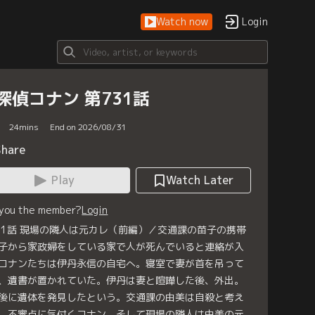
Watch now
Login
探偵コナン 第731話
24
mins
End on 2026/08/31
Share
Play
Watch Later
 you the member?
Login
31話 現場の隣人は元カレ（前編）／交通課の苗子の携帯
子から家政婦をしている家で人が死んでいると連絡が入
コナンたちは伊丹永信の自宅へ。寝室で妻が首を吊って
、遺書が置かれていた。伊丹は妻と喧嘩した後、外出。
後に遺体を発見したという。交通課の由美は自殺と考え
、不審点に気付くコナン。そして現場の隣人は由美の元