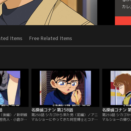
カレ
Seri
レク
ated Items
Free Related Items
話
名探偵コナン 第258話
名探偵コナン 第
件（後編）／新幹線
第258話 シカゴから来た男（前編）／アニ
第259話 シカゴ
密売人・小倉が死
マルショーにやってきた阿笠博士とコナン
マルショーの帰り
かけた殺人事件だ
たち少年探偵団。その時、アニマルショー
ランディ・ホーク
爆弾騒ぎを起こし
のスポンサー、ランディ・ホークと間違わ
外国人のジェイム