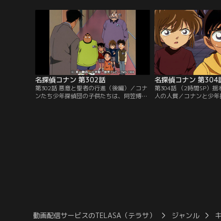
っている最中、トイレに行きたいと席を立
て、その隙に被疑者を前
つ小倉に一人付き添う高木刑事。小倉をト
行かせ、自殺の偽装をさ
イレの外で待っていると、突然うめき声が
出せた可能性のある乗客
聞こえ慌ててドアを開ける。そこには自殺
人が手に持っていたとい
を図る小倉の姿があった。
る。
名探偵コナン 第302話
第302話 悪意と聖者の行進（後編）／コナ
第304話 （2時間SP）揺
ンたち少年探偵団の子供たちは、阿笠博士
人の人質／コナンと少年
と一緒に東京スピリッツの優勝パレードを
を連れて強盗事件の実況
見にやってきた。だが、このパレードを妨
佐藤刑事は3年前の連続
害するというファックスが送られ、コナン
していた。犯人の罠にか
たちの目の前で高木刑事の車が爆発。コナ
った松田刑事。その時、
ンは、爆発の直前に撮影していたテープの
告の電話が鳴る。1,200
中を見て、ビデオに映っていないものに事
人質に警察への恨みを晴
件のカギがあるとにらむ。
にコナンも刑事たちも怒
動画配信サービスのTELASA（テラサ）
ジャンル