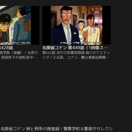
ち少年探偵団。しかしジ
キを生で見ようと大群衆が沿道に押しかけ
で誘拐されてしまう。ジ
ている中、コナンたちは捜査のために変装
ップに残した手がかりを
した佐藤刑事・白鳥警部と遭遇する。本庁
犯人を追い詰めてい
に妙なファックスが届き、それが以前に関
わった事件と似ているのだ。
428話
名探偵コナン 第449話（1時間スペシャル）
の通学路（後編）／光彦の
第449話 本庁の刑事恋物語 偽りのウエディ
、雨宮祥子が登校途中に
ング／小五郎、コナン、蘭は東都迎賓館で
。コナンは祥子の居場所
挙げられた結婚式に出席した後、式場の廊
し、宮本由美に古い倉庫
下で花婿姿の高木刑事とバッタリ会う。高
。だが、祥子はどこにも
木の後ろには花嫁姿の婦警、由美もいる。
は道路の電柱付近に散ら
状況が掴めない蘭たち。実は、ある花嫁、
ーの破片を発見する。そ
花婿から強盗犯に命を狙われていると警察
庫に続く地面に点々と血
に通報があり、高木と由美は本物の2人の
…。
代わりに立てられた替え玉だという。
名探偵コナン 絆と秩序の捜査録！警察学校＆警視庁セレクション