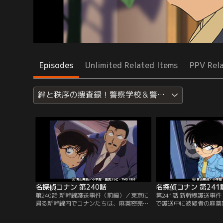
Episodes
Unlimited Related Items
PPV Rel
絆と秩序の捜査録！警察学校＆警視庁セレクション
名探偵コナン 第240話
名探偵コナン 第241
第240話 新幹線護送事件（前編）／東京に
第241話 新幹線護送事
帰る新幹線内でコナンたちは、麻薬密売人
で護送中に被疑者の麻薬
の小倉千造を護送中の佐藤刑事と高木刑事
亡したのは、自殺に見せ
に偶然遭遇した。佐藤刑事が出払ってしま
と佐藤刑事は断定した。