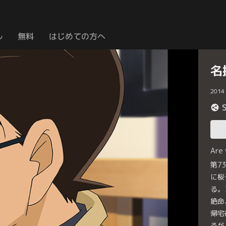
ル
無料
はじめての方へ
名
2014
Are
第7
に桜
る。
絶命
帰宅
るが