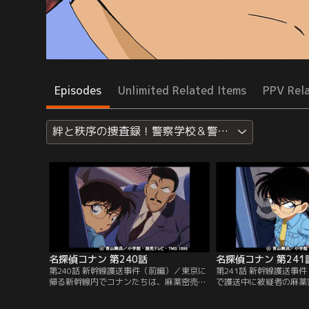
Episodes
Unlimited Related Items
PPV Rel
絆と秩序の捜査録！警察学校＆警視庁セレクション
名探偵コナン 第240話
名探偵コナン 第241
第240話 新幹線護送事件（前編）／東京に
第241話 新幹線護送事
帰る新幹線内でコナンたちは、麻薬密売人
で護送中に被疑者の麻薬
の小倉千造を護送中の佐藤刑事と高木刑事
亡したのは、自殺に見せ
に偶然遭遇した。佐藤刑事が出払ってしま
と佐藤刑事は断定した。