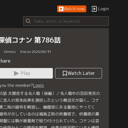
Watch now
Login
探偵コナン 第786話
24
mins
End on 2026/08/31
Share
Play
Watch Later
 you the member?
Login
86話 太閤恋する名人戦（後編）／名人戦中の羽田秀吉の
に恋人の宮本由美を誘拐したという脅迫文が届く。コナ
第二局の暗号を解読し、幽霊坂にある墓地にやってく
暗号が示しているのは福島正則の供養塔で、供養塔の裏
棋盤には駒が接着剤で貼り付けられていた。コナンは哀
の会話からこの暗号を解読。由美が杯戸町にいると確信