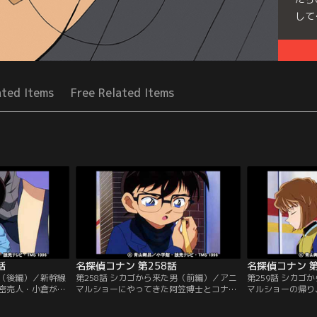
して
Seri
レク
ated Items
Free Related Items
話
名探偵コナン 第258話
名探偵コナン 第
件（後編）／新幹線
第258話 シカゴから来た男（前編）／アニ
第259話 シカゴ
密売人・小倉が死
マルショーにやってきた阿笠博士とコナン
マルショーの帰り
かけた殺人事件だ
たち少年探偵団。その時、アニマルショー
ランディ・ホーク
爆弾騒ぎを起こし
のスポンサー、ランディ・ホークと間違わ
外国人のジェイム