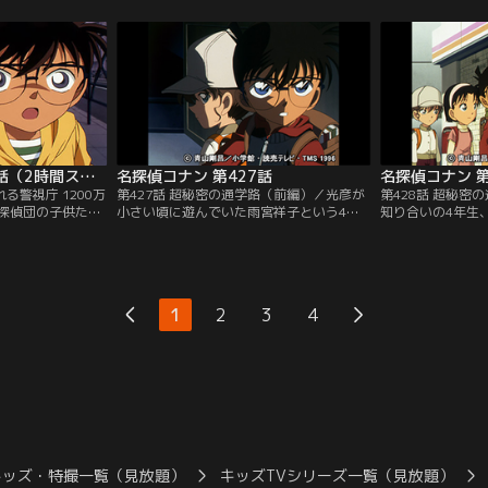
の車輌のトイレに
れてインタビューを受けていた外国人のジ
笠博士とコナンた
せる。その指示を
ェイムズ・ブラックを助ける。ジェイムズ
ェイムズは駐車場
は3人。コナンは3
は助けてくれたお礼にランチに招待したい
ェイムズがストラ
う新聞に着目す
と言い車を取りにいくが、駐車場で誘拐さ
元にコナンたちは
れてしまった。
く…。
名探偵コナン 第304話（2時間スペシャル）
名探偵コナン 第427話
名探偵コナン 第
れる警視庁 1200万
第427話 超秘密の通学路（前編）／光彦が
第428話 超秘密
探偵団の子供たち
小さい頃に遊んでいた雨宮祥子という4年
知り合いの4年生
検分をしながら、
の女の子が蒸発したという。祥子は元々休
行方不明になった
爆破事件を思い出
む予定だったと同時に、一昨日から平山と
がわかったと明か
かり、殉職してい
いう新しい担任になったと小林先生から教
へ案内してもらう
またしても爆弾予
えられる。鍵の隠し場所を知っている光彦
いない。コナンら
 万人の東京都民を
はコナンらと共に祥子の家に入るが誰もい
ばる車のウィンカ
1
2
3
4
らそうとする犯人
ない。その時、玄関のチャイムが鳴る。や
して、電柱から倉
りを燃やす。
ってきたのは平山先生だった。
の跡がついていた
キッズ・特撮一覧（見放題）
キッズTVシリーズ一覧（見放題）