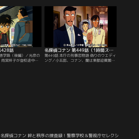
ち少年探偵団。しかしジ
キを生で見ようと大群衆が沿道に押しかけ
で誘拐されてしまう。ジ
ている中、コナンたちは捜査のために変装
ップに残した手がかりを
した佐藤刑事・白鳥警部と遭遇する。本庁
犯人を追い詰めてい
に妙なファックスが届き、それが以前に関
わった事件と似ているのだ。
428話
名探偵コナン 第449話（1時間スペシャル）
の通学路（後編）／光彦の
第449話 本庁の刑事恋物語 偽りのウエディ
、雨宮祥子が登校途中に
ング／小五郎、コナン、蘭は東都迎賓館で
。コナンは祥子の居場所
挙げられた結婚式に出席した後、式場の廊
し、宮本由美に古い倉庫
下で花婿姿の高木刑事とバッタリ会う。高
。だが、祥子はどこにも
木の後ろには花嫁姿の婦警、由美もいる。
は道路の電柱付近に散ら
状況が掴めない蘭たち。実は、ある花嫁、
ーの破片を発見する。そ
花婿から強盗犯に命を狙われていると警察
庫に続く地面に点々と血
に通報があり、高木と由美は本物の2人の
…。
代わりに立てられた替え玉だという。
名探偵コナン 絆と秩序の捜査録！警察学校＆警視庁セレクション