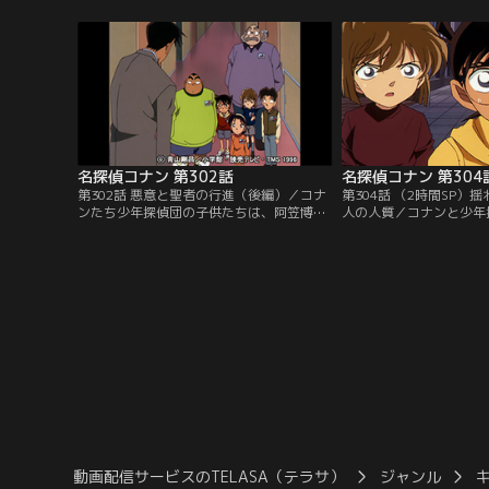
っている最中、トイレに行きたいと席を立
て、その隙に被疑者を前
つ小倉に一人付き添う高木刑事。小倉をト
行かせ、自殺の偽装をさ
イレの外で待っていると、突然うめき声が
出せた可能性のある乗客
聞こえ慌ててドアを開ける。そこには自殺
人が手に持っていたとい
を図る小倉の姿があった。
る。
名探偵コナン 第302話
第302話 悪意と聖者の行進（後編）／コナ
第304話 （2時間SP）揺
ンたち少年探偵団の子供たちは、阿笠博士
人の人質／コナンと少年
と一緒に東京スピリッツの優勝パレードを
を連れて強盗事件の実況
見にやってきた。だが、このパレードを妨
佐藤刑事は3年前の連続
害するというファックスが送られ、コナン
していた。犯人の罠にか
たちの目の前で高木刑事の車が爆発。コナ
った松田刑事。その時、
ンは、爆発の直前に撮影していたテープの
告の電話が鳴る。1,200
中を見て、ビデオに映っていないものに事
人質に警察への恨みを晴
件のカギがあるとにらむ。
にコナンも刑事たちも怒
動画配信サービスのTELASA（テラサ）
ジャンル