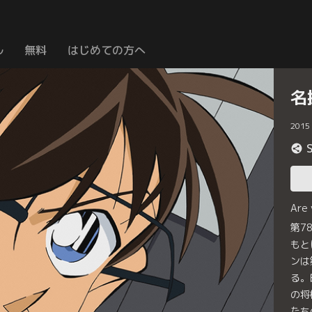
ル
無料
はじめての方へ
名
2015
Are
第7
もと
ンは
る。
の将
たち