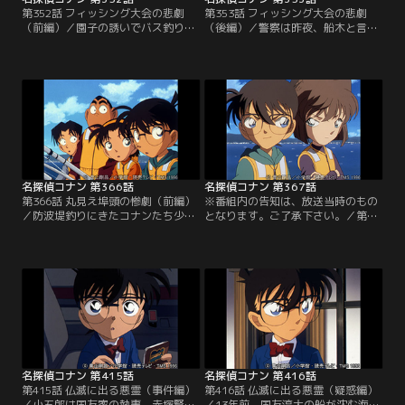
第352話 フィッシング大会の悲劇
第353話 フィッシング大会の悲劇
（前編）／園子の誘いでバス釣り大
（後編）／警察は昨夜、船木と言い
会に参加することになったコナンと
争っていたという鱒渕を事情聴取す
少年探偵団は、優勝候補の鮎川沙
る。いっぽう、船木の遺体があった
織・鱒渕拓也と知り合いになる。そ
場所を調べにきたコナンは、光彦が
の日の夜、フリーライターの船木敏
湖上で拾ったあるものを見て、犯人
彦と鱒渕が大きな声で何か言い争い
と殺害方法にたどりつく。バス釣り
をしていた現場に偶然遭遇したコナ
大会で優勝した鱒渕、準優勝した沙
ンは、慌ててその場を離れる。しか
織。拍手に迎えられ2人が壇上に上
し、次の日その湖で殺人事件に遭
がると、コナンは園子を眠らせ推理
遇。船木が殺されたのだ。
ショーを始める。
名探偵コナン 第366話
名探偵コナン 第367話
第366話 丸見え埠頭の惨劇（前編）
※番組内の告知は、放送当時のもの
／防波堤釣りにきたコナンたち少年
となります。ご了承下さい。／第
探偵団は、釣り船で白根桐子、金谷
367話 丸見え埠頭の惨劇（後編）／
峯人、江尻太志と知り合う。防波堤
防波堤釣りにきたコナンたち少年探
に到着すると、船を操縦する井田巌
偵団は、そこで3人の釣り客と知り
は3時間後に迎えにくると言って戻
合う。だが、そのうちの1人、江尻
っていった。 昼過ぎになって釣り船
が倒れてしまい病院に運ばれる。ま
が迎えにきたとき、江尻の竿に当た
もなく、病院の阿笠博士から連絡が
りがあり、海の中に引き込まれてい
入る。江尻の左手首に引っかかれた
く。慌てて井田が江尻の側に駆け寄
傷跡のようなものがあり…。
ると…。
名探偵コナン 第415話
名探偵コナン 第416話
第415話 仏滅に出る悪霊（事件編）
第416話 仏滅に出る悪霊（疑惑編）
／小五郎は国友家の執事、赤塚賢造
／13年前、国友淳大の船が沈む海難