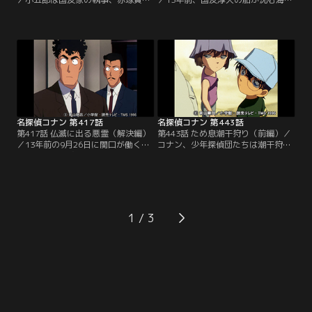
から悪霊の呪いを解いて欲しいと依
事故で、屋敷で働く全員が家族を亡
頼され、コナン、蘭と屋敷へ。謎の
くしていた事が明らかになる。犯人
カードが届いた後、何度か奇妙な事
に怯える淳大は4日が終わるまで誰
があり、全て4日に起きているとい
にも会わないと部屋に籠ってしま
う。夜、コナンらはこれまで起きた
う。その直後に淳大の苦しむ声が聞
5つの事件について話し合い、4日は
こえる。部屋の中には左手を伸ばし
全て仏滅だった事に気付く。しかも
たまま息絶えている淳大の姿。足元
明日の10月4日は仏滅だった。
には薬の瓶と薬を踏み潰した後が残
っていた。
名探偵コナン 第417話
名探偵コナン 第443話
第417話 仏滅に出る悪霊（解決編）
第443話 ため息潮干狩り（前編）／
／13年前の9月26日に関口が働く会
コナン、少年探偵団たちは潮干狩り
社の社長が失踪した事が明らかに。
に来ている。牛込嗣夫は浮かない顔
それを機に関口は社長の後釜に入っ
で、右手の人差し指を口にくわえて
たという。そして、その3日後の29
考え事をしていた。元太らは牛込に
日に淳大の船が沈んだ事実に驚く一
声をかける。そんな折、サークル仲
同。捜査が一段落すると、蘭はペア
間の三瀬隆、八島光枝、久津梢子が
ルックのパジャマを購入した事をコ
牛込の元にやってくる。突然、八島
1
ナンに告げる。蘭の言葉にコナンは
は帰ろうと提案。元太らは4人の後
ハッとした表情になり犯人の目星を
を追いかけると牛込は車の座席で死
つける。
んでいた…。