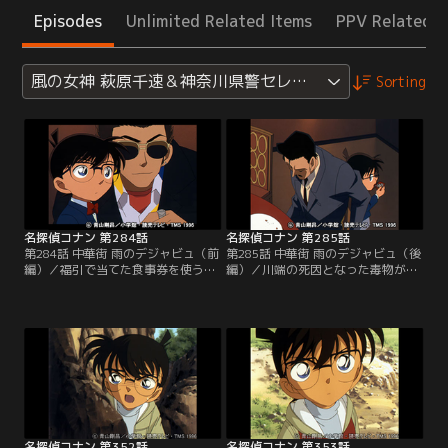
Episodes
Unlimited Related Items
PPV Related I
風の女神 萩原千速＆神奈川県警セレクション
Sorting
名探偵コナン 第284話
名探偵コナン 第285話
第284話 中華街 雨のデジャビュ（前
第285話 中華街 雨のデジャビュ（後
編）／福引で当てた食事券を使うた
編）／川端の死因となった毒物が入
め、コナンたちは横浜・中華街へと
っていたと思われる容器がトイレで
やってきた。が、目的の店で食事券
発見された。小五郎は店に入ってか
を使うことができず途方に暮れてい
らトイレに行っていないが、それで
ると、川端という映画プロデューサ
も横溝警部は小五郎を疑い続ける。
ーが蘭をスカウトしたいと声をかけ
コナンは食卓を囲んでいたメンバー
てきた。と、突然、川端が喉元を押
と横溝警部に事件を再現しながら、
さえて苦しみだし死亡した。捜査に
食事中に何が起こったのか、その真
当たった横溝警部の弟は小五郎が怪
相と真犯人について、謎を一つ一つ
しいと決めつける。
解き明かしていく。
名探偵コナン 第352話
名探偵コナン 第353話