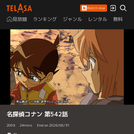
Watch now
見放題
ランキング
ジャンル
レンタル
無料
は
名探偵コナン 第542話
2009
24
mins
End on 2026/08/31