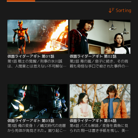
Sorting
仮面ライダーアギト 第01話
仮面ライダーアギト 第02話
第1話 戦士の覚醒／刑事の氷川誠
第2話 青の嵐／息子に続き、その両
は、人間業とは思えない不可解な連
親も奇怪な手口で殺された事件の手
続殺人事件を追っていた。一方、一
がかりは一枚の写真。誠たちは、そ
連の事件に呼応するかのように、二
こに不思議な現象が写っているのを
人の青年の身体に異変が起きる。水
発見する。G3が戦った相手はアンノ
泳選手の葦原涼。記憶喪失の津上翔
ウン（正体不明）としかいいようが
一。そして、捜査をすすめる誠は異
ない存在だった。また、それを倒し
形の生物に出会った。
た「アギト」と呼ばれる存在の正体
も謎のまま。そして、またしても同
じ手口の事件が起きる。
仮面ライダーアギト 第03話
仮面ライダーアギト 第04話
第3話 俺の変身！／縄文時代の地層
第4話 パズル解読／変身を真魚に見
から死体が発見された。掘り起こし
られた翔一は置き手紙を残し、美杉
て埋めた形跡はなく、警察は正体不
家を出る。心配する真魚に美杉が語