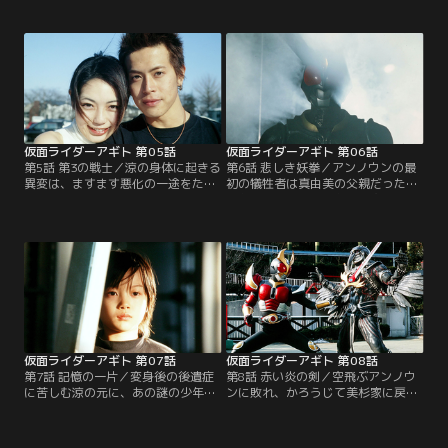
明の相手（アンノウン）の仕業と推
る翔一の過去。一方、誠は「超自然
察する。一方、翔一は自分の内なる
的現象」が事件の鍵ではないかと注
未知の力におびえていた。理由はわ
目し、その道の権威である美杉教授
からない。戦わなくてはいけない相
を訪ねた。そこで誠は翔一と出会
手がいる。だが、自分の力を制御で
う。彼がアギトとも知らずに…。
きなかった。人々を襲い続けるアン
ノウンを前に、悩める翔一。
仮面ライダーアギト 第05話
仮面ライダーアギト 第06話
第5話 第3の戦士／涼の身体に起きる
第6話 悲しき妖拳／アンノウンの最
異変は、ますます悪化の一途をたど
初の犠牲者は真由美の父親だった。
っていた。信頼していたコーチにも
「おれがついてる、おれが守る」と
裏切られ、孤独な涼は、かつて自分
誓う涼だが、真由美を執拗に狙うア
の身勝手で別れた恋人・真由美のこ
ンノウンから彼女をかばったとき、
とを想う。そのころ、真魚の家庭教
その目の前で異形の化け物に変貌を
師として美杉家に呼ばれた真由美
遂げてしまう。一方、氷川誠がG3の
は、翔一とめぐり逢い…。
装着員に選ばれたことを激しく妬む
北條透は、誠の過去を突き止め…。
仮面ライダーアギト 第07話
仮面ライダーアギト 第08話
第7話 記憶の一片／変身後の後遺症
第8話 赤い炎の剣／空飛ぶアンノウ
に苦しむ涼の元に、あの謎の少年が
ンに敗れ、かろうじて美杉家に戻っ
現われる。一方、翔一は真魚の部屋
た翔一に、真魚の憎しみの視線が突
で、新聞記事を見つける。真魚の父
き刺さる。また、不思議な少年に介
は、2年前何者かに殺害されていた
護されていた涼は驚くべき現象を目