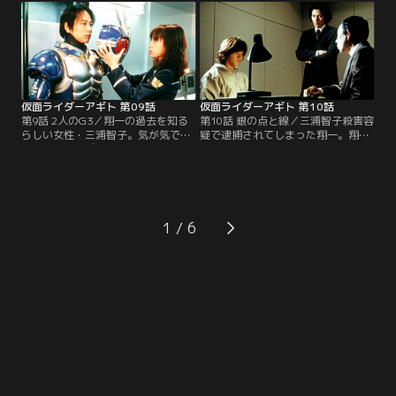
のだ。その記事を見て、フラッシュ
にし、恐怖のあまりギルスに変貌を
バックに襲われ、気を失ってしまう
遂げる。一方、氷川誠は同僚にまで
翔一。助け起こそうと真魚が触れた
見放され、焦りを隠せない。そし
瞬間、真魚の意識に翔一の記憶が流
て、G3システムの装着員には改めて
れ込んでくる！
北條透が任命された。
仮面ライダーアギト 第09話
仮面ライダーアギト 第10話
第9話 2人のG3／翔一の過去を知る
第10話 銀の点と線／三浦智子殺害容
らしい女性・三浦智子。気が気では
疑で逮捕されてしまった翔一。翔一
ない真魚。なぜか浮かない顔の翔
の無実を信じる真魚は警察に氷川誠
一。しかし、智子は惨殺死体となっ
を訪ねるが、「釈放はできない」と
て公園で発見される。殺人事件とし
冷たい答え。彼の無実を証明するし
て捜査を開始した氷川誠は、彼女が
かないと思い知った真魚は、誠の前
「津上翔一」と会う約束をしていた
で力を使おうとする。一方、圧倒的
ことを知る。一方、水のないところ
強さでアンノウンを撃破した北條透
1
で人を溺死させるアンノウンが現
だが、倒したはずのアンノウンが人
れ、北條透にG3出動命令が下る！
知れずひそかに再生を始め…。