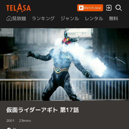
Watch now
見放題
ランキング
ジャンル
レンタル
無料
は
仮面ライダーアギト 第17話
2001
23
mins