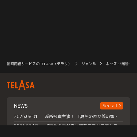
動画配信サービスのTELASA（テラサ）
ジャンル
キッズ・特撮一覧
NEWS
See all
2026.08.01
浮所飛貴主演！ 【夏色の風が僕の家にやってきた】 本日よりテラサで独占配信スタート！
2026.07.18
『夏色の雲が恋と嵐をまきおこす』スペシャルメイキング 【Part1】2026年７月18日（土）23時30分～配信スタート！話題のシーンの裏側を大公開！豪華キャスト大集合！ 『武宮家 真夏の家族会議』開催！
2026.07.15
救命医・遥（今田）の《心揺さぶる過去》や、 麻酔科医・権野（船越英一郎）の《謎多きプライベート》など… 《知られざるエピソード》を独占配信！