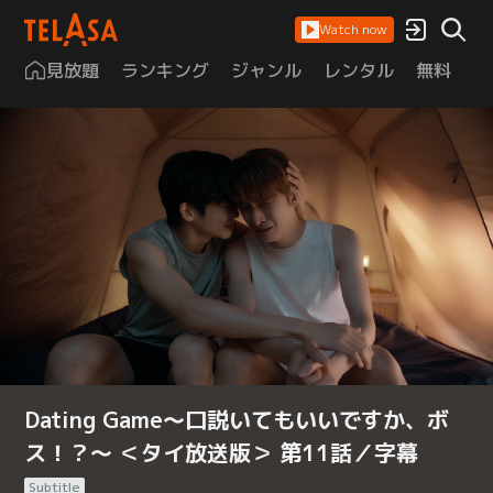
Watch now
見放題
ランキング
ジャンル
レンタル
無料
は
Dating Game～口説いてもいいですか、ボ
ス！？～ ＜タイ放送版＞ 第11話／字幕
Subtitle