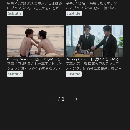
字幕／第7話 現実のボス／ヒルは遂
字幕／第8話 一番負けたくないゲー
にジュンジへ想いを伝えることが出
ム／ジュンジへの想いに気づいたヒ
来たが、「上司と部下」の関係は変
ルは、アートが過去のリベンジでジ
Subtitle
Subtitle
わらずのまま。それでもジュンジの
ュンジにアプローチしていることに
鼓動は急上昇し全てのミッションが
気づき、ボスに振り向いてもらうた
成功する。これらのミッションを通
めに堂々とアートに勝負を挑んでい
じて、ヒルはジュンジへの想いが日
た。ちょうどその頃、新プロジェク
に日に強くなっていることに気づ
トのメンバーは、スポンサーの意向
き、Yukaに対して罪悪感を抱えなが
で、ゲーム内にリゾートを舞台とし
らも、それとなくYukaに気持ちを打
た企画を組み込む為チャタンブリー
ち明ける。
のリゾートへ。
Dating Game～口説いてもいいですか、ボス！？～ ＜タイ放送版＞ 第09話／字幕
Dating Game～口説いてもいいですか、ボス！？～ ＜タイ放送版＞ 第10話／字幕
字幕／第9話 隠された真実／ヒルと
字幕／第10話 同窓会でのファンミー
ジュンジはようやく心を通わせ、ス
ティング／記者会見に臨み、真実を
タッフ達と別れ2人で過ごすためチ
語ったジュンジ。 SNS上では非難や
Subtitle
Subtitle
ャンタブリーに残ることに。しか
憶測が渦巻いていたが、記者会見後
し、幸せの絶頂の2人は、ジュンジ
に状況は一変。そんな流れを受け、
への想いが届かなかったアートの心
本社の経営陣から新プロジェクトの
の内を気にも留めなてかった。しか
前倒しを提案され、スタッフたちは
しバンコクに戻ると社をゆるがすよ
急ピッチで準備に取りかかることに
1
うな大事件が勃発、その件に関する
なった。一方、パットは母親の秘密
噂や憶測がSNS上で瞬く間に拡散
を知ってしまう。
し…。