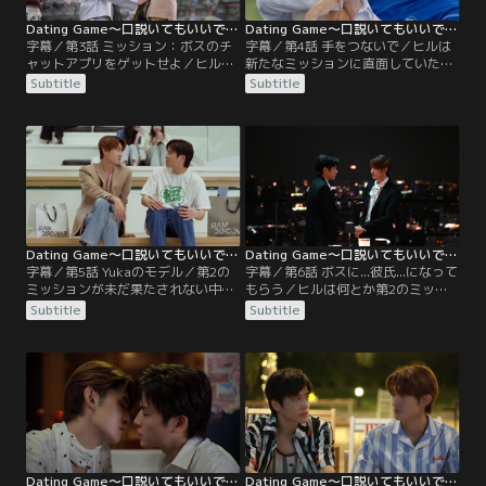
Dating Game～口説いてもいいですか、ボス！？～ ＜タイ放送版＞ 第03話／字幕
Dating Game～口説いてもいいですか、ボス！？～ ＜タイ放送版＞ 第04話／字幕
字幕／第3話 ミッション：ボスのチ
字幕／第4話 手をつないで／ヒルは
ャットアプリをゲットせよ／ヒルは
新たなミッションに直面していた。
新作の恋愛シミュレーションのプロ
それはボスと恋人のように手をつな
Subtitle
Subtitle
ジェクトのモデルのデータを集める
ぐこと！ しかし、チャットアプリの
ことに。「最初のミッション」は、
アカウントを聞くのさえ一苦労だっ
社長のジュンジを口説き、SNSを使
た彼にとって、手をつなぐなんて一
わない、チャットアプリのアカウン
体どうすれば…！？Yukaのデザイン
トを部下に教えたこともないジュン
を手がけた才能あふれる可愛らしい
ジに友達追加してもらわなければな
2Dアーティスト、イーンスの登場に
らなかった。
よって、ヒルの鼓動は高鳴るばか
り。
Dating Game～口説いてもいいですか、ボス！？～ ＜タイ放送版＞ 第05話／字幕
Dating Game～口説いてもいいですか、ボス！？～ ＜タイ放送版＞ 第06話／字幕
字幕／第5話 Yukaのモデル／第2の
字幕／第6話 ボスに...彼氏...になって
ミッションが未だ果たされない中、
もらう／ヒルは何とか第2のミッシ
イーンスが「Yuka！ Love Me
ョンをクリアするも、最後の試練
Subtitle
Subtitle
Please」のモデルだったという衝撃
「ボスに交際を申し込む」に直面す
の事実を聞きヒルは大喜び。そのイ
る。プレーワとの過去の辛い思い出
ーンスは過保護な従兄・ジュンジの
が原因で、例えヒルの心がジュンジ
嫉妬心を煽るため、ヒルに接近しよ
に傾き始めていたとしても、中々告
うと企むが、ジュンジはヒルとイー
白するに至らない。一方、ベイの
ンスの2人が親密にそうな姿を見
「パットとデートする」というミッ
て…。
ションは順調に進み…。
Dating Game～口説いてもいいですか、ボス！？～ ＜タイ放送版＞ 第07話／字幕
Dating Game～口説いてもいいですか、ボス！？～ ＜タイ放送版＞ 第08話／字幕