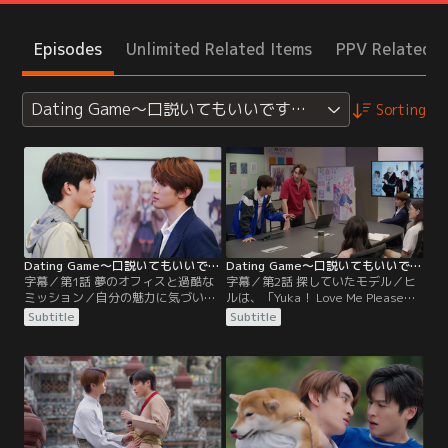
Episodes
Unlimited Related Items
PPV Related I
Dating Game～口説いてもいいですか、ボス！？～ ＜
Sorting
Dating Game～口説いてもいいですか、ボス！？～ ＜タイ放送版＞ 第01話／字幕
Dating Game～口説いてもいいですか、ボス！？～ ＜タイ放送版＞ 第02話／字幕
字幕／第1話 夢のオフィスと過酷な
字幕／第2話 探していたモデル／ヒ
ミッション／自分の魅力に気づいて
ルは、「Yuka！ Love Me Please」
いない控えめなITオタク気質のヒル
を存続させるため、男性キャラの新
Subtitle
Subtitle
は、自身の夢でもあったゲームデザ
作恋愛シミュレーションゲームのプ
イナーとして夢のキャリアをスター
ロジェクトに参加することを決意す
トさせようとしていた。その会社こ
る。彼の最初のミッションは、新作
そが、彼の理想の恋人像であった
ゲームの完璧なモデルを見つけるこ
Yukaがヒロインである恋愛シミュレ
と。しかし、その候補者はことごと
ーションゲーム「Yuka！ Love Me
く手ごわい社長、ジュンジに却下さ
Please」の開発元であった。
れ、モデル探しは難航する。