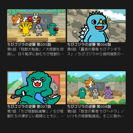
かし、ちびモスラとは直接話すこと
上空から見下ろすちびラドン。立派
はできず、なぜか小美人を通して会
な翼を持つ彼だが、そのメンタルは
話することに…。これは、毒と逆襲
恐ろしいほどに…。これは、ナルシ
の物語--。
ストと逆襲の物語--。
ちびゴジラの逆襲 第005話
ちびゴジラの逆襲 第006話
第5話 「怪獣大勉強」／大怪獣を目
第6話 「轟音の暴竜 ちびアンギラ
指し、日々勉学に励むちび怪獣た
ス」／ちびゴジラから弱肉強食の怪
ち。教壇に立つのはちびゴジラ。荒
獣島で生きぬく術を教わるちびメカ
唐無稽な難問に立ち向かうちび怪獣
ゴジラ。その時、突如として迫りく
たち。間違えたちびメカゴジラに突
る、轟音にも似た暴れ声…これは、
きつけられたのは…これは、学びと
成長と逆襲の物語--。
逆襲の物語--。
ちびゴジラの逆襲 第007話
ちびゴジラの逆襲 第008話
第7話 「ちび怪獣総進撃」／ちび怪
第8話 「怨念の賢者 ちびヘドラ」／
獣たちの凄まじい咆哮とともに、破
いつもの怪獣勉強会。そこに現れた
壊されていく街々。破壊衝動を抑え
特別講師ちびヘドラ。ちびヘドラに
られないちびゴジラ。それは過去の
よる「人間」についての授業が始ま
ある出来事が原因で…。これは、破
った…。これは、愚行と逆襲の物語-