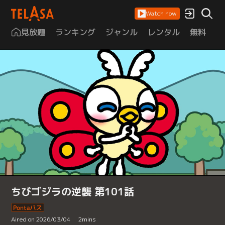
Watch now
見放題
ランキング
ジャンル
レンタル
無料
は
ちびゴジラの逆襲 第101話
Aired on 2026/03/04
2
mins