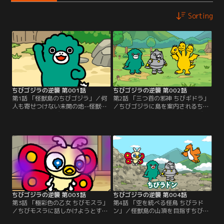
Sorting
ちびゴジラの逆襲 第001話
ちびゴジラの逆襲 第002話
第1話 「怪獣島のちびゴジラ」／何
第2話 「三つ首の邪神 ちびギドラ」
人も寄せつけない未開の地--怪獣
／ちびゴジラに島を案内されるちび
島。漂着したちびメカゴジラ。海辺
メカゴジラ。そこで、唐突にちびギ
には機械音が鳴り響く。後頭部に尋
ドラを紹介される。「友達にならな
常ではない熱を感じる。目を覚まし
い？」ちびメカゴジラの問いかけ
た彼の前に現れたのは…。これは、
に、三重人格のちびギドラは…。こ
出会いと逆襲の物語--。
れは、友情と逆襲の物語--。
ちびゴジラの逆襲 第003話
ちびゴジラの逆襲 第004話
第3話 「極彩色の乙女 ちびモスラ」
第4話 「空を統べる怪鳥 ちびラド
／ちびモスラに話しかけようとする
ン」／怪獣島の山頂を目指すちびゴ
ちびゴジラと、ちびメカゴジラ。し
ジラとちびメカゴジラ。その様子を