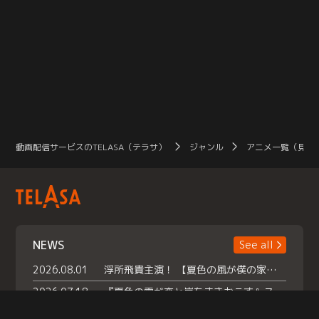
動画配信サービスのTELASA（テラサ）
ジャンル
アニメ一覧（見放
NEWS
See all
2026.08.01
浮所飛貴主演！ 【夏色の風が僕の家にやってきた】 本日よりテラサで独占配信スタート！
2026.07.18
『夏色の雲が恋と嵐をまきおこす』スペシャルメイキング 【Part1】2026年７月18日（土）23時30分～配信スタート！話題のシーンの裏側を大公開！豪華キャスト大集合！ 『武宮家 真夏の家族会議』開催！
2026.07.15
救命医・遥（今田）の《心揺さぶる過去》や、 麻酔科医・権野（船越英一郎）の《謎多きプライベート》など… 《知られざるエピソード》を独占配信！