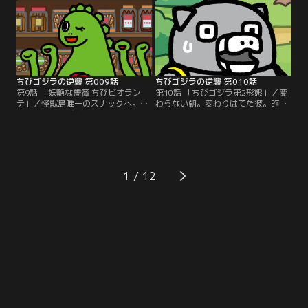
壊と逆襲の物語--。
-。
ちびゴジラの逆襲 第009話
ちびゴジラの逆襲 第010話
第9話 「妖艶な薔薇 ちびビオラン
第10話 「ちびゴジラ第2形態」／変
テ」／怪獣島唯一のスナックへ。み
わらない朝。変わりはてた彼。昨日
んなの姉御ちびビオランテ。彼女は
までとは、色、形、思考、全てが異
あらゆる悩み相談を解決していく
なる。ちびメカゴジラが見たものと
が…。これは、おかきと逆襲の物語-
は…。これは、変態と逆襲の物語-
-。
-。
1