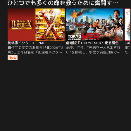
ひとつでも多くの命を救うために奮闘する医療現場
までひたむきに仕事に取り組んでき
演…！！
か
た咲和子にとっては人生の分岐点。
久々に再会した父（田中泯）と暮ら
し、触れあいながら「まほろば診療
所」で在宅医として再出発をする。
「まほろば」で出会った院長の仙川
徹（西田敏行）は…。
劇場版ドクターX FINAL
劇場版『TOKYO MER～走る緊急救命室～』
い
■作品名変更のお知らせ■2026年8
必ず、守る。“死者を一人も出さな
東
月3日に作品名を「劇場版ドクター
い”を標榜し、事故や災害現場で人
た
X」→「劇場版ドクターX FINAL」
命救助に当たる都知事直轄の救命医
合
New
に変更いたしました。内容は同一と
療チーム“TOKYO MER”の活躍を描
職
なります。ご了承ください。／フリ
く鈴木亮平主演の人気ドラマ・シリ
ま
ーランスの天才外科医・大門未知子
ーズ「TOKYO MER～走る緊急救命
た
は、某国の大統領の命を救うため日
室～」の劇場版。命の危機に挑む医
久
本を離れていた。その頃、東帝大学
療従事者たちの、勇気と絆の物語。
し
病院では、若き新病院長・神津比呂
所
人が現れる。
「
徹