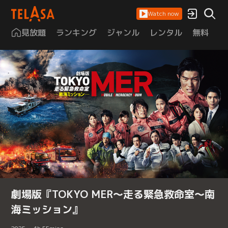
Watch now
見放題
ランキング
ジャンル
レンタル
無料
は
劇場版『TOKYO MER～走る緊急救命室～南
海ミッション』