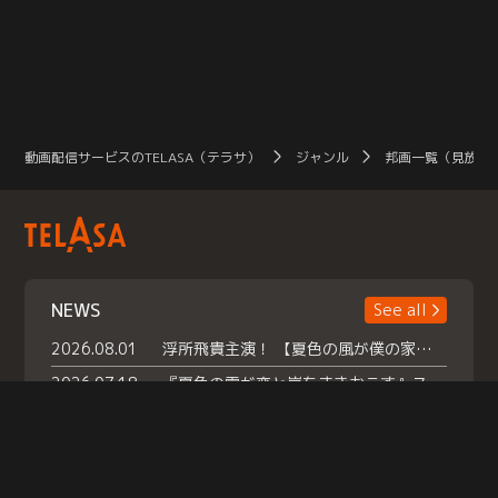
動画配信サービスのTELASA（テラサ）
ジャンル
邦画一覧（見放題
NEWS
See all
2026.08.01
浮所飛貴主演！ 【夏色の風が僕の家にやってきた】 本日よりテラサで独占配信スタート！
2026.07.18
『夏色の雲が恋と嵐をまきおこす』スペシャルメイキング 【Part1】2026年７月18日（土）23時30分～配信スタート！話題のシーンの裏側を大公開！豪華キャスト大集合！ 『武宮家 真夏の家族会議』開催！
2026.07.15
救命医・遥（今田）の《心揺さぶる過去》や、 麻酔科医・権野（船越英一郎）の《謎多きプライベート》など… 《知られざるエピソード》を独占配信！