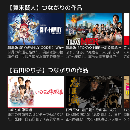
【賀来賢人】つながりの作品
劇場版 SPY×FAMILY CODE： White
劇場版『TOKYO MER～走る緊急救命室～』
グ
世界の命運を賭けた、偽装家族の極
必ず、守る。“死者を一人も出さな
こ
秘任務！世界各国が水面下で熾烈な
い”を標榜し、事故や災害現場で人
こ
情報戦を繰り広げていた時代。西国
命救助に当たる都知事直轄の救命医
し
（ウェスタリス）の情報局対東課＜
療チーム“TOKYO MER”の活躍を描
婦
【石田ゆり子】つながりの作品
WISE（ワイズ）＞の敏腕諜報員エ
く鈴木亮平主演の人気ドラマ・シリ
法
ージェントの＜黄昏（たそがれ）＞
ーズ「TOKYO MER～走る緊急救命
ことロイド・フォージャーがいつも
室～」の劇場版。命の危機に挑む医
のように任務に当たっていたとこ
療従事者たちの、勇気と絆の物語。
ろ、進行中の作戦・オペレーション
＜梟（ストリクス）＞の担当を変更
する、という指令が。
いのちの停車場
ドラマSP 忠臣蔵～その男、大石内蔵助
ハ
東京の救命救急センターで働いてい
時代劇の決定版『忠臣蔵』に、田村
浅
た、医師・白石咲和子（吉永小百
正和が挑む！大石内蔵助という男の
メ
合）は、ある事件の責任をとって退
心情に迫る、新たな感動作！！豪華
人
職し、実家の金沢に帰郷する。これ
キャストが“日本人の心”を熱
に