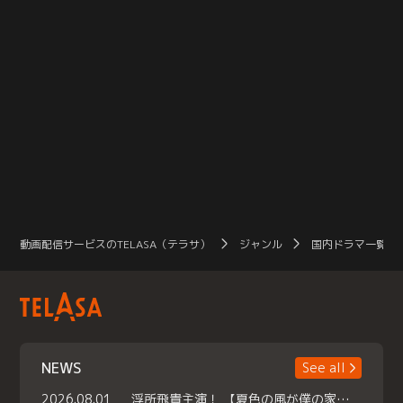
動画配信サービスのTELASA（テラサ）
ジャンル
国内ドラマ一覧（
NEWS
See all
2026.08.01
浮所飛貴主演！ 【夏色の風が僕の家にやってきた】 本日よりテラサで独占配信スタート！