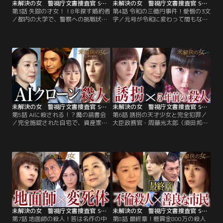
未解決の女 警視庁文書捜査官 Season3（2026/04/30放送分）第03話
未解決の女 警視庁文書捜査官 Season3（2026/05/07放送分）第04話
第3話 失踪の才女！！8年探す婚約者
第4話 令和の三億円事件！愛憎の3文
／都内の大学で、警察への挑戦状と
字／元号が令和に変わって間もない
みられる≪怪文書≫そして≪人型に
2019年秋--社用車で移動していたア
膨らんだシュラフの写真≫が見つか
パレル企業のカリスマ社長・西園綾
る。そこには「ケイサツのミナサン
音（市川由衣）と運転手が殺害さ
へ カワイイアキチャンは モウジキ
れ、車内にあった現金3億円が奪わ
ツチニカエル ハヤクタスケテ」とい
れる事件が発生した！ 犯人が白バイ
う、略取誘拐事件をほのめかす文章
警官になりすまして停車させるな
とともに、「モアイのハナヅラ」
ど、≪昭和43年に起きた三億円事件
「ジュウジのキズ」など…。
≫との類似点も多かったため…。
未解決の女 警視庁文書捜査官 Season3（2026/05/14放送分）第05話
未解決の女 警視庁文書捜査官 Season3（2026/05/21放送分）第06話
第5話 AIに殺される！？魔の読書会
第6話 誘拐の天才少女と完全犯罪／
／完全施錠された自宅で、資産家・
大臣政務官・周藤光太郎（須田邦
北柳愁一（脇知弘）が殺されてから
裕）の娘・周藤菫（永尾柚乃）が誘
15年--。事件は迷宮入りしていた
拐された！ 身代金1億円を要求する
が、遺族の要望で再捜査が進められ
脅迫電話に応対した妻・萌々子（東
ていた。事件当時、海外にいた妻・
風万智子）の通報を受け、警視庁は
北柳沙織（櫻井淳子）を除き、鍵を
秘密裏に捜査を開始。萌々子が身代
持っていたのは家事代行の松原美幸
金の支払いを拒否したことを知り、
（馬渕英里何）のみ。
その言動に違和感を覚える一同。
未解決の女 警視庁文書捜査官 Season3（2026/05/28放送分）第07話
未解決の女 警視庁文書捜査官 Season3（2026/06/04放送分）第08話
第7話 地面師の殺人！答は名作の中
第8話 最終章！懸賞金800万の殺人