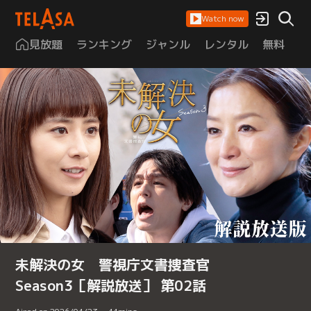
Watch now
見放題
ランキング
ジャンル
レンタル
無料
は
未解決の女 警視庁文書捜査官
Season3［解説放送］ 第02話