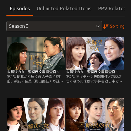
Episodes
Unlimited Related Items
PPV Related I
Season３
Sorting
未解決の女 警視庁文書捜査官 Season3（2026/04/16放送分）第01話
未解決の女 警視庁文書捜査官 Season3（2026/04/23放送分）第02話
第1話 昭和から届く殺人予告／3年
第2話 アキチャン失踪事件／親友が
前、親友・弘美（影山優佳）が謎の
亡くなった未解決事件を追う中で、
転落死を遂げた警察庁の日名子（黒
襲撃された日名子（黒島結菜）を救
島結菜）が6係を訪ねてくる。事件
ったのは、かつて理沙（鈴木京香）
との関連が疑われる中古カメラの中
とともに6係に所属していた矢代
から不気味な“脅迫状”が見つかった
（波瑠）だった…！謎の脅迫文で結
という。その矢先、この“脅迫状”と
ばれた3年前の未解決事件と現在の
酷似した手口の連続殺人事件が発
連続猟奇殺人事件。両事件の真犯人
生！理沙（鈴木京香）らはこの≪3
と驚愕の真相が、文字を糸口につい
年越しの殺害予告≫から、事件の真
に暴かれる！
相に迫ろうとするが…。