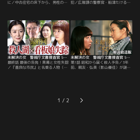
に／中古住宅の床下から、男性の遺
犯／広報課の警察官・船津たける
体が見つかった。その物件を購入し
（伊藤俊介）から取材を受け、文字
た人気ゲーム実況者の北浦（友田オ
を糸口にした未解決事件捜査につい
レ）と内原（大朏岳優）によると、
て熱く語る陸奥日名子（黒島結菜）
元の家主は介護施設に入居中の大学
ら、「特命捜査対策室」第6係（文
教授。父と同じく演劇を研究してい
書解読係）の様子が警視庁公式動画
ると話す娘と、2日前に売買契約を
チャンネルで公開された。その直
交わしたばかりだという。
後、『善良な市民』と名乗る人物か
ら6係宛てに、ある未解決事件の捜
査を依頼する手紙が届く。
未解決の女 警視庁文書捜査官 Season3（2026/06/11放送分）第09話
未解決の女 警視庁文書捜査官 Season3［解説放送］ 第01話
最終話 最後の告発！黒幕と女性失踪
第1話 昭和から届く殺人予告／3年
／『善良な市民』と名乗る人物（杉
前、親友・弘美（影山優佳）が謎の
本哲太）からまたしても「特命捜査
転落死を遂げた警察庁の日名子（黒
対策室」第6係（文書解読係）宛て
島結菜）が6係を訪ねてくる。事件
に、未解決事件の捜査を依頼する手
との関連が疑われる中古カメラの中
紙が届いた。『善良な市民』が新た
から不気味な“脅迫状”が見つかった
に通報してきたのは、絵画講座に通
という。その矢先、この“脅迫状”と
う食堂の店員・広橋芳乃（大原優
酷似した手口の連続殺人事件が発
1
乃）が行方不明となっている件につ
生！理沙（鈴木京香）らはこの≪3
いて。
年越しの殺害予告≫から、事件の真
相に迫ろうとするが…。