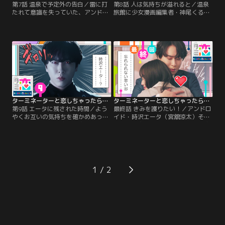
第7話 温泉で予定外の告白／雷に打
第8話 人は気持ちが溢れると／温泉
たれて意識を失っていた、アンドロ
旅館に少女漫画編集者・神尾くるみ
イド・時沢エータ（宮舘涼太）。早
（臼田あさ美）たちを残し、住んで
朝、目を覚ましたものの記憶をなく
いた“ロイヤル南風”からも出ていっ
し、警護対象の少女漫画編集者・神
たアンドロイド・時沢エータ（宮舘
尾くるみ（臼田あさ美）のことも認
涼太）。帰宅して置き手紙を見つけ
識できなくなっていた。未来から駆
たくるみは、未来に帰ったのではと
けつけた時沢レオ（番家天嵩）の修
心配するが、マンションの大家・南
理により復活したものの…
風薫子（石田ひかり）に連れられて
戻ってきたエータを見て安心する。
ターミネーターと恋しちゃったら（2026/05/30放送分）第09話
ターミネーターと恋しちゃったら（2026/06/06放送分）第10話
第9話 エータに残された時間／よう
最終話 きみを護りたい！／アンドロ
やくお互いの気持ちを確かめあっ
イド・時沢エータ（宮舘涼太）そっ
た、時沢エータ（宮舘涼太）と神尾
くりの刺客ロボット“黒エータ”（宮
くるみ（臼田あさ美）。そしてエー
舘・2役）に襲われ、時空の歪みに
タは交際をはじめたことを、編集部
閉じ込められてしまった少女漫画編
内で堂々宣言！今までになく、温か
集者・神尾くるみ（臼田あさ美）-
く幸せな時間を過ごす2人…。そん
-。彼女の窮地に気づいたエータは、
なとき、未来から時沢レオ（番家天
危険をかえりみず救出に向かっ
1
嵩）がやってきてエータに驚くべき
て…。だが、脱出の衝撃により、エ
事実を告げる。
ータの身体は深いダメージを負って
しまう。