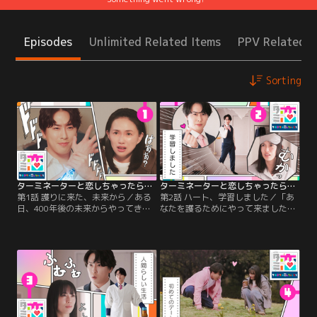
Episodes
Unlimited Related Items
PPV Related I
Sorting
ターミネーターと恋しちゃったら（2026/04/04放送分）第01話
ターミネーターと恋しちゃったら（2026/04/11放送分）第02話
第1話 護りに来た、未来から／ある
第2話 ハート、学習しました／「あ
日、400年後の未来からやってきた
なたを護るためにやって来ました。
高性能ヒト型ロボット 時沢エータ
未来から…」 少女漫画編集者の神尾
（宮舘涼太）。彼のミッションは、
くるみ（臼田あさ美）は突然、壁を
漫画編集者 “神尾くるみ（臼田あさ
破ってとなりの部屋から駆けつけて
美）を護ること”。実は、くるみを
きた新人アルバイト・時沢エータ
巻き込んだ事件が起きそうだと察知
（宮舘涼太）にビックリ！しかも、
したレオ（番家天嵩）が、くるみを
エータの腕の一部から機械がむき出
護るためにエータを送り込んできた
しになっているのを見て腰を抜か
のだ。
す。