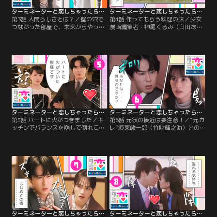
ターミネーターと恋しちゃったら（2026/04/18放送分）第03話
ターミネーターと恋しちゃったら（2026/04/25放送分）第04話
第3話 人間らしさとは？／壁の穴で
第4話 作ってもらう料理の味／少女
つながった部屋で、未来からやって
漫画編集者・神尾くるみ（臼田あさ
来たアンドロイド・時沢エータ（宮
美）を見守り続けてきたアンドロイ
舘涼太）と暮らしはじめた少女漫画
ド・時沢エータ（宮舘涼太）は、自
編集者・神尾くるみ（臼田あさ
炊しないくるみの食生活を目の当た
美）。しかし、くるみを護るようプ
りにして、栄養が偏っているのでは
ログラミングされているエータに朝
と気になりはじめる。一方、くるみ
から晩まで見つめられて、どうにも
は人にぶつかって倒れそうになった
落ち着かない日々…。くるみはつい
とき、エータに抱きとめてもらい、
つい「少しは人間らしく生活してほ
なぜかドギマギ！
しい」と文句を言ってしまう。
ターミネーターと恋しちゃったら（2026/05/02放送分）第05話
ターミネーターと恋しちゃったら（2026/05/09放送分）第06話
第5話 ハートに火がつきました／キ
第6話 元彼の接近は要注意！／“元カ
ッチンでバランスを崩して倒れこん
レ”須東峻一郎（竹財輝之助）との
だ少女漫画編集者の神尾くるみ（臼
突然の再会に動揺する神尾くるみ
田あさ美）は、自分を支えるために
（臼田あさ美）。ロサンゼルス支部
ダイブしたアンドロイド・時沢エー
勤務の峻一郎は、少年漫画のハリウ
タ（宮舘涼太）と至近距離で見つめ
ッド映画化の打ち合わせのために一
合う形になり、ドキドキ。くるみは
時帰国したという。時沢エータ（宮
エータを意識しすぎて眠れない夜を
舘涼太）は、彼が再びくるみに近づ
過ごし エータの体内にもなぜか異変
こうとするのは何か目的があるので
が…！？
はと言い出し、2人の会話に割って
入るなど、すかさずけん制。
ターミネーターと恋しちゃったら（2026/05/16放送分）第07話
ターミネーターと恋しちゃったら（2026/05/23放送分）第08話