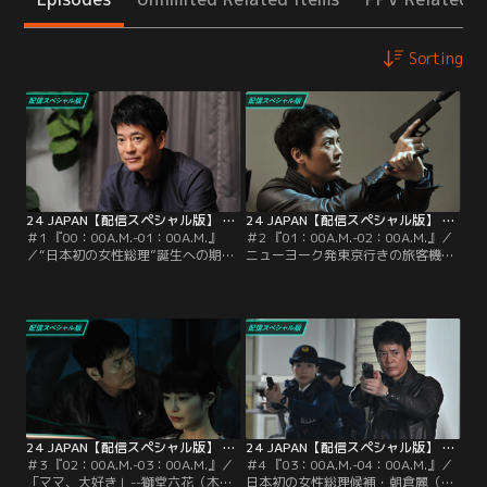
Sorting
24 JAPAN【配信スペシャル版】 第01話
24 JAPAN【配信スペシャル版】 第02話
＃1 『00：00A.M.-01：00A.M.』
＃2 『01：00A.M.-02：00A.M.』／
／“日本初の女性総理”誕生への期待
ニューヨーク発東京行きの旅客機が
が高まる総選挙当日を迎えた深夜0
突然、墜落した。第一報を受けた
時--。CTU（テロ対策ユニット）第1
CTU（テロ対策ユニット）第1支部A
支部A班の班長・獅堂現馬（唐沢寿
班の班長・獅堂現馬（唐沢寿明）
明）は、自宅で娘・美有（桜田ひよ
は、日本初の女性総理候補・朝倉麗
り）と仲睦まじくトランプを楽しん
（仲間由紀恵）の暗殺計画に関係し
でいた。ところがその直後、自分の
た“事件”だと直感。CTUの暗号解析
部屋に戻った美有がこっそり家を抜
係長・南条巧（池内博之）に搭乗者
け出したことが発覚。
全員の経歴をすぐ調べるよう命じる
が…。
24 JAPAN【配信スペシャル版】 第03話
24 JAPAN【配信スペシャル版】 第04話
＃3 『02：00A.M.-03：00A.M.』／
＃4 『03：00A.M.-04：00A.M.』／
「ママ、大好き」--獅堂六花（木村
日本初の女性総理候補・朝倉麗（仲