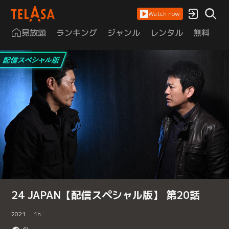
Watch now
見放題
ランキング
ジャンル
レンタル
無料
は
24 JAPAN【配信スペシャル版】 第20話
2021
1
h