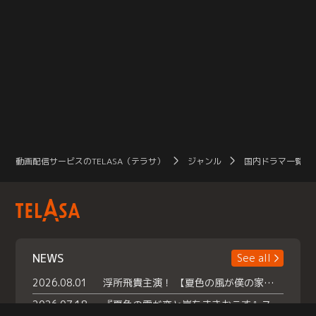
動画配信サービスのTELASA（テラサ）
ジャンル
国内ドラマ一覧（
NEWS
See all
2026.08.01
浮所飛貴主演！ 【夏色の風が僕の家にやってきた】 本日よりテラサで独占配信スタート！
2026.07.18
『夏色の雲が恋と嵐をまきおこす』スペシャルメイキング 【Part1】2026年７月18日（土）23時30分～配信スタート！話題のシーンの裏側を大公開！豪華キャスト大集合！ 『武宮家 真夏の家族会議』開催！