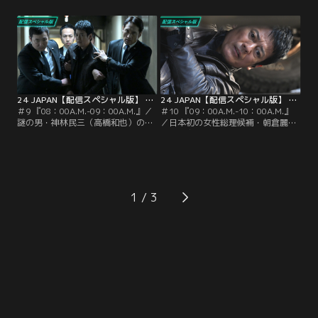
を誘拐した黒幕・神林民三（高橋和
まろうとしていた。謎の男・神林民
也）の指示に従い、CTU第1支部
三（高橋和也）の指令に従い、麗の
へ。オフィスの中では…。
写真撮影を請け負うカメラマン・皆
川恒彦になりすました男（前川泰
之）は、会場の厳重なセキュリティ
ーを通過。
24 JAPAN【配信スペシャル版】 第09話
24 JAPAN【配信スペシャル版】 第10話
＃9 『08：00A.M.-09：00A.M.』／
＃10 『09：00A.M.-10：00A.M.』
謎の男・神林民三（高橋和也）の指
／日本初の女性総理候補・朝倉麗
示によって、日本初の女性総理候
（仲間由紀恵）の暗殺計画に関わる
補・朝倉麗（仲間由紀恵）の暗殺計
内通者だということがバレてしま
画が実行に移された！CTU（テロ対
い、追い詰められたCTU（テロ対策
策ユニット）第1支部A班の班長・獅
ユニット）第1支部A班の暗号解析
堂現馬（唐沢寿明）は、娘・美有
係・明智菫（朝倉あき）が自殺を図
（桜田ひより）と妻・六花（木村多
った！菫を訊問していたA班チー
1
江）を人質に取る神林に逆らえず、
フ・水石伊月（栗山千明）と暗号解
暗殺計画に加担させられそうになる
析係長・南条巧（池内博之）は動揺
も…。
しながらも…。