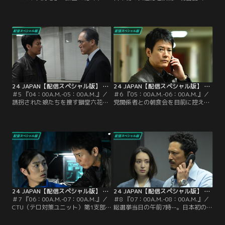
多江）は、親友・函崎寿々（柳美
間由紀恵）の極秘情報を盗み、
稀）と夜遊びに出かけたまま帰って
CTU（テロ対策ユニット）のカード
こない娘・獅堂美有（桜田ひより）
キーに入れて外部へ持ち出したの
が電話で発した“反抗ばかりの娘ら
は、CTU第1支部A班のチーフ・水石
しからぬ言葉”に胸騒ぎを覚える。
伊月（栗山千明）ではなかった…！
その頃、長谷部研矢（上杉柊平）と
鮫島剛（犬飼貴丈）は誘拐した美有
を…。
24 JAPAN【配信スペシャル版】 第05話
24 JAPAN【配信スペシャル版】 第06話
＃5 『04：00A.M.-05：00A.M.』／
＃6 『05：00A.M.-06：00A.M.』／
誘拐された娘たちを捜す獅堂六花
党関係者との朝食会を目前に控えた
（木村多江）と函崎要吾（神尾佑）
日本初の女性総理候補・朝倉麗（仲
は、女の子が車にはねられたことを
間由紀恵）は、闇の情報屋・上州
知り、病院へ急行。手術室へ運ばれ
（でんでん）から衝撃的な事実を告
る函崎の娘・寿々（柳美稀）の姿を
げられる。かつて麗の息子・夕太
確認する。寿々の命は助かるのか、
（今井悠貴）が犯した殺人の証拠を
そして彼女と行動を共にしていた六
もみ消したという。だが、それはほ
花の娘・獅堂美有（桜田ひより）は
かならぬ夕太本人から頼まれたから
どこにいるのか…。心配でパニック
だ、というのだ！
に陥る六花。
24 JAPAN【配信スペシャル版】 第07話
24 JAPAN【配信スペシャル版】 第08話
＃7 『06：00A.M.-07：00A.M.』／
＃8 『07：00A.M.-08：00A.M.』／
CTU（テロ対策ユニット）第1支部A
総選挙当日の午前7時--。日本初の女
班の班長・獅堂現馬（唐沢寿明）
性総理候補・朝倉麗（仲間由紀恵）
は、最愛の娘・美有（桜田ひより）
と党関係者の朝食会が、今まさに始