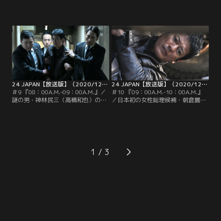
班の班長・獅堂現馬（唐沢寿明）
性総理候補・朝倉麗（仲間由紀恵）
は、最愛の娘・美有（桜田ひより）
と党関係者の朝食会が、今まさに始
を誘拐した黒幕・神林民三（高橋和
まろうとしていた。謎の男・神林民
也）の指示に従い、CTU第1支部
三（高橋和也）の指令に従い、麗の
へ。オフィスの中では…。
写真撮影を請け負うカメラマン・皆
川恒彦になりすました男（前川泰
之）は、会場の厳重なセキュリティ
ーを通過。
24 JAPAN【放送版】（2020/12/04放送分）第09話
24 JAPAN【放送版】（2020/12/11放送分）第10話
＃9 『08：00A.M.-09：00A.M.』／
＃10 『09：00A.M.-10：00A.M.』
謎の男・神林民三（高橋和也）の指
／日本初の女性総理候補・朝倉麗
示によって、日本初の女性総理候
（仲間由紀恵）の暗殺計画に関わる
補・朝倉麗（仲間由紀恵）の暗殺計
内通者だということがバレてしま
画が実行に移された！CTU（テロ対
い、追い詰められたCTU（テロ対策
策ユニット）第1支部A班の班長・獅
ユニット）第1支部A班の暗号解析
堂現馬（唐沢寿明）は、娘・美有
係・明智菫（朝倉あき）が自殺を図
（桜田ひより）と妻・六花（木村多
った！菫を訊問していたA班チー
1
江）を人質に取る神林に逆らえず、
フ・水石伊月（栗山千明）と暗号解
暗殺計画に加担させられそうになる
析係長・南条巧（池内博之）は動揺
も…。
しながらも…。