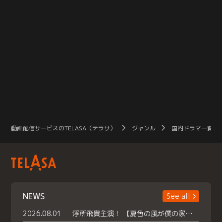
動画配信サービスのTELASA（テラサ）
ジャンル
国内ドラマ一覧（
NEWS
See all
2026.08.01
浮所飛貴主演！ 【夏色の風が僕の家にやってきた】 本日よりテラサで独占配信スタート！