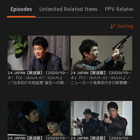
Episodes
Unlimited Related Items
PPV Related I
Sorting
24 JAPAN【放送版】（2020/10/09放送分）第01話
24 JAPAN【放送版】（2020/10/16放送分）第02話
＃1 『00：00A.M.-01：00A.M.』
＃2 『01：00A.M.-02：00A.M.』／
／“日本初の女性総理”誕生への期待
ニューヨーク発東京行きの旅客機が
が高まる総選挙当日を迎えた深夜0
突然、墜落した。第一報を受けた
時--。CTU（テロ対策ユニット）第1
CTU（テロ対策ユニット）第1支部A
支部A班の班長・獅堂現馬（唐沢寿
班の班長・獅堂現馬（唐沢寿明）
明）は、自宅で娘・美有（桜田ひよ
は、日本初の女性総理候補・朝倉麗
り）と仲睦まじくトランプを楽しん
（仲間由紀恵）の暗殺計画に関係し
でいた。ところがその直後、自分の
た“事件”だと直感。CTUの暗号解析
部屋に戻った美有がこっそり家を抜
係長・南条巧（池内博之）に搭乗者
け出したことが発覚。
全員の経歴をすぐ調べるよう命じる
が…。
24 JAPAN【放送版】（2020/10/23放送分）第03話
24 JAPAN【放送版】（2020/10/30放送分）第04話