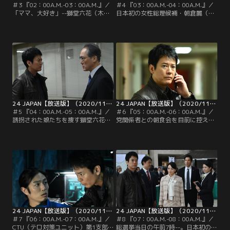
＃3 『02：00A.M.-03：00A.M.』／
＃4 『03：00A.M.-04：00A.M.』／
「ママ、大好き」--獅堂六花（木村
日本初の女性総理候補・朝倉麗（仲
多江）は、親友・函崎寿々（柳美
間由紀恵）の極秘情報を盗み、
稀）と夜遊びに出かけたまま帰って
CTU（テロ対策ユニット）のカード
こない娘・獅堂美有（桜田ひより）
キーに入れて外部へ持ち出したの
が電話で発した“反抗ばかりの娘ら
は、CTU第1支部A班のチーフ・水石
しからぬ言葉”に胸騒ぎを覚える。
伊月（栗山千明）ではなかった…！
その頃、長谷部研矢（上杉柊平）と
鮫島剛（犬飼貴丈）は誘拐した美有
を…。
24 JAPAN【放送版】（2020/11/06放送分）第05話
24 JAPAN【放送版】（2020/11/13放送分）第06話
＃5 『04：00A.M.-05：00A.M.』／
＃6 『05：00A.M.-06：00A.M.』／
誘拐された娘たちを捜す獅堂六花
党関係者との朝食会を目前に控えた
（木村多江）と函崎要吾（神尾佑）
日本初の女性総理候補・朝倉麗（仲
は、女の子が車にはねられたことを
間由紀恵）は、闇の情報屋・上州
知り、病院へ急行。手術室へ運ばれ
（でんでん）から衝撃的な事実を告
る函崎の娘・寿々（柳美稀）の姿を
げられる。かつて麗の息子・夕太
確認する。寿々の命は助かるのか、
（今井悠貴）が犯した殺人の証拠を
そして彼女と行動を共にしていた六
もみ消したという。だが、それはほ
花の娘・獅堂美有（桜田ひより）は
かならぬ夕太本人から頼まれたから
どこにいるのか…。心配でパニック
だ、というのだ！
に陥る六花。
24 JAPAN【放送版】（2020/11/20放送分）第07話
24 JAPAN【放送版】（2020/11/27放送分）第08話
＃7 『06：00A.M.-07：00A.M.』／
＃8 『07：00A.M.-08：00A.M.』／
CTU（テロ対策ユニット）第1支部A
総選挙当日の午前7時--。日本初の女