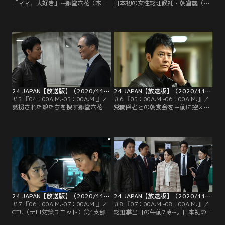
「ママ、大好き」--獅堂六花（木村
日本初の女性総理候補・朝倉麗（仲
多江）は、親友・函崎寿々（柳美
間由紀恵）の極秘情報を盗み、
稀）と夜遊びに出かけたまま帰って
CTU（テロ対策ユニット）のカード
こない娘・獅堂美有（桜田ひより）
キーに入れて外部へ持ち出したの
が電話で発した“反抗ばかりの娘ら
は、CTU第1支部A班のチーフ・水石
しからぬ言葉”に胸騒ぎを覚える。
伊月（栗山千明）ではなかった…！
その頃、長谷部研矢（上杉柊平）と
鮫島剛（犬飼貴丈）は誘拐した美有
を…。
24 JAPAN【放送版】（2020/11/06放送分）第05話
24 JAPAN【放送版】（2020/11/13放送分）第06話
＃5 『04：00A.M.-05：00A.M.』／
＃6 『05：00A.M.-06：00A.M.』／
誘拐された娘たちを捜す獅堂六花
党関係者との朝食会を目前に控えた
（木村多江）と函崎要吾（神尾佑）
日本初の女性総理候補・朝倉麗（仲
は、女の子が車にはねられたことを
間由紀恵）は、闇の情報屋・上州
知り、病院へ急行。手術室へ運ばれ
（でんでん）から衝撃的な事実を告
る函崎の娘・寿々（柳美稀）の姿を
げられる。かつて麗の息子・夕太
確認する。寿々の命は助かるのか、
（今井悠貴）が犯した殺人の証拠を
そして彼女と行動を共にしていた六
もみ消したという。だが、それはほ
花の娘・獅堂美有（桜田ひより）は
かならぬ夕太本人から頼まれたから
どこにいるのか…。心配でパニック
だ、というのだ！
に陥る六花。
24 JAPAN【放送版】（2020/11/20放送分）第07話
24 JAPAN【放送版】（2020/11/27放送分）第08話
＃7 『06：00A.M.-07：00A.M.』／
＃8 『07：00A.M.-08：00A.M.』／
CTU（テロ対策ユニット）第1支部A
総選挙当日の午前7時--。日本初の女
班の班長・獅堂現馬（唐沢寿明）
性総理候補・朝倉麗（仲間由紀恵）