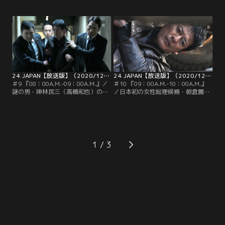
は、最愛の娘・美有（桜田ひより）
と党関係者の朝食会が、今まさに始
を誘拐した黒幕・神林民三（高橋和
まろうとしていた。謎の男・神林民
也）の指示に従い、CTU第1支部
三（高橋和也）の指令に従い、麗の
へ。オフィスの中では…。
写真撮影を請け負うカメラマン・皆
川恒彦になりすました男（前川泰
之）は、会場の厳重なセキュリティ
ーを通過。
24 JAPAN【放送版】（2020/12/04放送分）第09話
24 JAPAN【放送版】（2020/12/11放送分）第10話
＃9 『08：00A.M.-09：00A.M.』／
＃10 『09：00A.M.-10：00A.M.』
謎の男・神林民三（高橋和也）の指
／日本初の女性総理候補・朝倉麗
示によって、日本初の女性総理候
（仲間由紀恵）の暗殺計画に関わる
補・朝倉麗（仲間由紀恵）の暗殺計
内通者だということがバレてしま
画が実行に移された！CTU（テロ対
い、追い詰められたCTU（テロ対策
策ユニット）第1支部A班の班長・獅
ユニット）第1支部A班の暗号解析
堂現馬（唐沢寿明）は、娘・美有
係・明智菫（朝倉あき）が自殺を図
（桜田ひより）と妻・六花（木村多
った！菫を訊問していたA班チー
1
江）を人質に取る神林に逆らえず、
フ・水石伊月（栗山千明）と暗号解
暗殺計画に加担させられそうになる
析係長・南条巧（池内博之）は動揺
も…。
しながらも…。