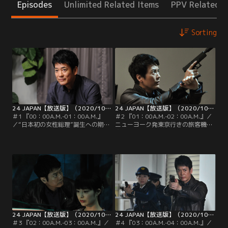
Episodes
Unlimited Related Items
PPV Related I
Sorting
24 JAPAN【放送版】（2020/10/09放送分）第01話
24 JAPAN【放送版】（2020/10/16放送分）第02話
＃1 『00：00A.M.-01：00A.M.』
＃2 『01：00A.M.-02：00A.M.』／
／“日本初の女性総理”誕生への期待
ニューヨーク発東京行きの旅客機が
が高まる総選挙当日を迎えた深夜0
突然、墜落した。第一報を受けた
時--。CTU（テロ対策ユニット）第1
CTU（テロ対策ユニット）第1支部A
支部A班の班長・獅堂現馬（唐沢寿
班の班長・獅堂現馬（唐沢寿明）
明）は、自宅で娘・美有（桜田ひよ
は、日本初の女性総理候補・朝倉麗
り）と仲睦まじくトランプを楽しん
（仲間由紀恵）の暗殺計画に関係し
でいた。ところがその直後、自分の
た“事件”だと直感。CTUの暗号解析
部屋に戻った美有がこっそり家を抜
係長・南条巧（池内博之）に搭乗者
け出したことが発覚。
全員の経歴をすぐ調べるよう命じる
が…。
24 JAPAN【放送版】（2020/10/23放送分）第03話
24 JAPAN【放送版】（2020/10/30放送分）第04話
＃3 『02：00A.M.-03：00A.M.』／
＃4 『03：00A.M.-04：00A.M.』／