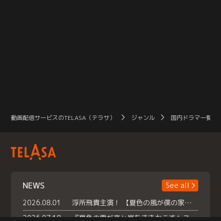
動画配信サービスのTELASA（テラサ）
ジャンル
国内ドラマ一覧（
NEWS
See all
2026.08.01
浮所飛貴主演！ 【夏色の風が僕の家にやってきた】 本日よりテラサで独占配信スタート！
2026.07.18
『夏色の雲が恋と嵐をまきおこす』スペシャルメイキング 【Part1】2026年７月18日（土）23時30分～配信スタート！話題のシーンの裏側を大公開！豪華キャスト大集合！ 『武宮家 真夏の家族会議』開催！