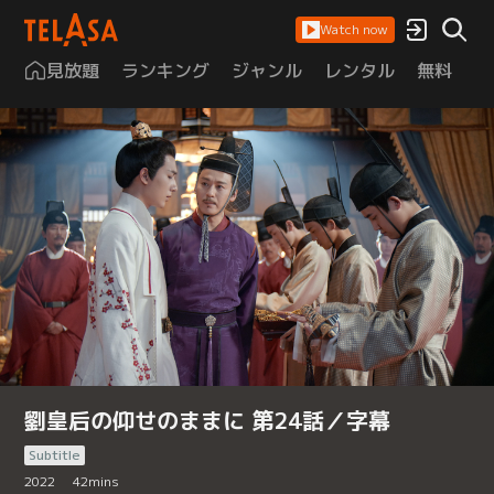
Watch now
見放題
ランキング
ジャンル
レンタル
無料
は
劉皇后の仰せのままに 第24話／字幕
Subtitle
2022
42
mins