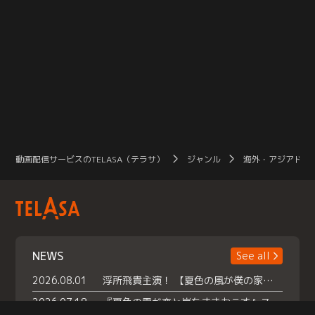
動画配信サービスのTELASA（テラサ）
ジャンル
海外・アジアドラ
NEWS
See all
2026.08.01
浮所飛貴主演！ 【夏色の風が僕の家にやってきた】 本日よりテラサで独占配信スタート！
2026.07.18
『夏色の雲が恋と嵐をまきおこす』スペシャルメイキング 【Part1】2026年７月18日（土）23時30分～配信スタート！話題のシーンの裏側を大公開！豪華キャスト大集合！ 『武宮家 真夏の家族会議』開催！