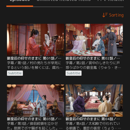
Sorting
劉皇后の仰せのままに 第01話／字幕
劉皇后の仰せのままに 第02話／字幕
字幕／第1話／村の男たちが早死に
字幕／第2話／宮中のしきたりに戸
するという呪いを解くには、腐れ縁
惑うばかりの劉金鳳（りゅう・きん
の“美顔王子”魚長崖（ぎょ・ちょう
ぽう）。一方の段雲嶂（だん・うん
Subtitle
Subtitle
がい）と祝言をあげるべし--。文通
しょう）も、彼女の狙いが何なのか
相手の宣（せん）様に嫁ぐのだと心
を見抜けずに気を揉んでいた。そし
に決めている黒胖（こくはん）は、
て、金鳳と初めて対面した太后たち
そんなお告げに従うわけにはいかな
は混乱する。皇后となったのは、国
かった。都に行き、父さんを頼れと
で一番の美女と噂に名高い劉白玉
助言する母。
（りゅう・はくぎょく）だと思って
いたのに、目の前に現れたのは…。
劉皇后の仰せのままに 第03話／字幕
劉皇后の仰せのままに 第04話／字幕
字幕／第3話／御前統領を泣かせ
字幕／第4話／太和殿で行われてい
た。厨房でボヤ騒ぎを起こした。精
る朝議で、重臣の張安（ちょう・あ