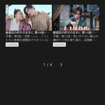
う）は匕首を手に襲いかかるが、攻
ん・うんしょう）のウソに、堪忍袋
撃は全てかわされてしまう。援軍の
の緒が切れたのだ。一方の雲嶂も、
粛静唐（しゅく・せいとう）たちも
金鳳の皇宮追放を命じる。それは、
歯が立たず、劉歇暗殺計画はあえな
これから始まる劉歇（りゅう・け
く崩れ去ったのだった。そこへ、温
つ）との死闘に彼女を巻き込みたく
泉を楽しみにやってきた劉金鳳（り
ないという、雲嶂の優しさだった。
ゅう・きんぽう）たちが。
劉皇后の仰せのままに 第09話／字幕
劉皇后の仰せのままに 第10話／字幕
字幕／第9話／沈傲（しん・ごう）
字幕／第10話／思いがけない腹心の
たちに無理矢理整形されそうになっ
裏切りと死を乗り越え、段雲嶂（だ
た劉金鳳（りゅう・きんぽう）だっ
ん・うんしょう）は親政を実現すべ
Subtitle
Subtitle
たが、持ち前の怪力で脱出し、事な
く、新たな策を講じる。それは宿敵
きを得た。しかし、陛下の命令なの
である劉歇（りゅう・けつ）を、逆
だと聞いては黙っていられない。金
に利用するというものだった。一
鳳は段雲嶂（だん・うんしょう）を
方、雲嶂（うんしょう）に毒を盛っ
追いかけまわし、髪を引っ張り合う
たと疑われた劉金鳳（りゅう・きん
1
大ゲンカをした末に、皇宮を出てい
ぽう）は冷宮送りに。しかし、井戸
く決心を固めるのだった。
もなく、ネズミが出て、雨漏りもす
る廃墟同然の建物で…。