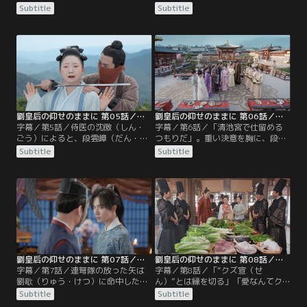
油の機械を壊した。--劉金鳳（りゅ
ん）から、宰相・劉歇（りゅう・け
Subtitle
Subtitle
う・きんぽう）が起こした騒動は、
つ）の罷免を求める声が上がった。
宮中の話題になっていた。しかし、
当の劉歇は、逆に張安を処罰するよ
そんなものがかわいく思えるほどの
う段雲嶂（だん・うんしょう）に迫
事件を金鳳は起こしてしまう。地震
る。「宣（せん）様をいじめない
の発生を知らせる大きな鐘・震鐘
で」。緊迫した雰囲気が広がる太和
（しんしょう）を、間違って鳴らし
殿に響く劉金鳳（りゅう・きんぽ
てしまったのだ。宮中はたちまち大
う）の声。
混乱に。
劉皇后の仰せのままに 第05話／字幕
劉皇后の仰せのままに 第06話／字幕
字幕／第5話／侍医の沈傲（しん・
字幕／第6話／「清池宮で仕留める
ごう）によると、段雲嶂（だん・う
つもりだ」。重い決意を胸に、段雲
んしょう）は喘息を患っているとい
嶂（だん・うんしょう）は告げた。
Subtitle
Subtitle
う。劉金鳳（りゅう・きんぽう）は
密かに連弩を作り、決死隊も組織し
彼から小瓶に入った特効薬をもらい
た。奸臣・劉歇（りゅう・けつ）を
受けたが、それは量を間違えると死
排除する準備は、着々と整いつつあ
に至る、いささか物騒な代物だっ
った。一方、劉金鳳（りゅう・きん
た。翌日、金鳳は雲嶂のために汁物
ぽう）は謝親宴（しゃしんえん）の
を作ることに。
準備に追われていた。
劉皇后の仰せのままに 第07話／字幕
劉皇后の仰せのままに 第08話／字幕
字幕／第7話／連弩隊の放った矢は
字幕／第8話／「“クズ宣（せ
劉歇（りゅう・けつ）に命中したも
ん）”とは縁を切る」「愛なんてク
のの、痛手を負わせることはできな
ソくらえだ」。劉金鳳（りゅう・き
Subtitle
Subtitle
かった。段雲嶂（だん・うんしょ
んぽう）は荒れていた。段雲嶂（だ