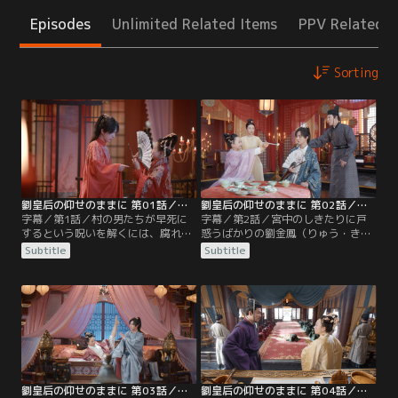
Episodes
Unlimited Related Items
PPV Related I
Sorting
劉皇后の仰せのままに 第01話／字幕
劉皇后の仰せのままに 第02話／字幕
字幕／第1話／村の男たちが早死に
字幕／第2話／宮中のしきたりに戸
するという呪いを解くには、腐れ縁
惑うばかりの劉金鳳（りゅう・きん
の“美顔王子”魚長崖（ぎょ・ちょう
ぽう）。一方の段雲嶂（だん・うん
Subtitle
Subtitle
がい）と祝言をあげるべし--。文通
しょう）も、彼女の狙いが何なのか
相手の宣（せん）様に嫁ぐのだと心
を見抜けずに気を揉んでいた。そし
に決めている黒胖（こくはん）は、
て、金鳳と初めて対面した太后たち
そんなお告げに従うわけにはいかな
は混乱する。皇后となったのは、国
かった。都に行き、父さんを頼れと
で一番の美女と噂に名高い劉白玉
助言する母。
（りゅう・はくぎょく）だと思って
いたのに、目の前に現れたのは…。
劉皇后の仰せのままに 第03話／字幕
劉皇后の仰せのままに 第04話／字幕