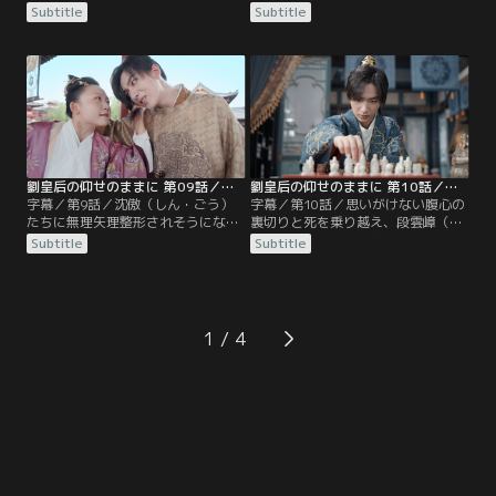
のの、痛手を負わせることはできな
ソくらえだ」。劉金鳳（りゅう・き
Subtitle
Subtitle
かった。段雲嶂（だん・うんしょ
んぽう）は荒れていた。段雲嶂（だ
う）は匕首を手に襲いかかるが、攻
ん・うんしょう）のウソに、堪忍袋
撃は全てかわされてしまう。援軍の
の緒が切れたのだ。一方の雲嶂も、
粛静唐（しゅく・せいとう）たちも
金鳳の皇宮追放を命じる。それは、
歯が立たず、劉歇暗殺計画はあえな
これから始まる劉歇（りゅう・け
く崩れ去ったのだった。そこへ、温
つ）との死闘に彼女を巻き込みたく
泉を楽しみにやってきた劉金鳳（り
ないという、雲嶂の優しさだった。
ゅう・きんぽう）たちが。
劉皇后の仰せのままに 第09話／字幕
劉皇后の仰せのままに 第10話／字幕
字幕／第9話／沈傲（しん・ごう）
字幕／第10話／思いがけない腹心の
たちに無理矢理整形されそうになっ
裏切りと死を乗り越え、段雲嶂（だ
た劉金鳳（りゅう・きんぽう）だっ
ん・うんしょう）は親政を実現すべ
Subtitle
Subtitle
たが、持ち前の怪力で脱出し、事な
く、新たな策を講じる。それは宿敵
きを得た。しかし、陛下の命令なの
である劉歇（りゅう・けつ）を、逆
だと聞いては黙っていられない。金
に利用するというものだった。一
鳳は段雲嶂（だん・うんしょう）を
方、雲嶂（うんしょう）に毒を盛っ
追いかけまわし、髪を引っ張り合う
たと疑われた劉金鳳（りゅう・きん
1
大ゲンカをした末に、皇宮を出てい
ぽう）は冷宮送りに。しかし、井戸
く決心を固めるのだった。
もなく、ネズミが出て、雨漏りもす
る廃墟同然の建物で…。