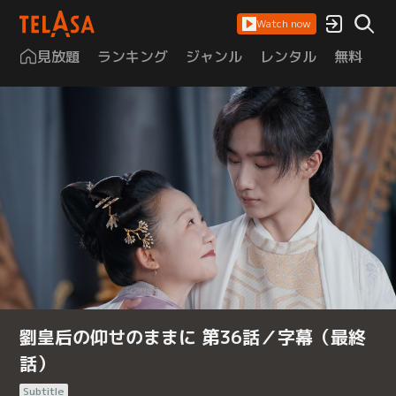
Watch now
見放題
ランキング
ジャンル
レンタル
無料
は
劉皇后の仰せのままに 第36話／字幕（最終
話）
Subtitle