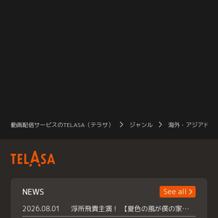
動画配信サービスのTELASA（テラサ）
ジャンル
海外・アジアドラ
NEWS
See all
2026.08.01
浮所飛貴主演！ 【夏色の風が僕の家にやってきた】 本日よりテラサで独占配信スタート！