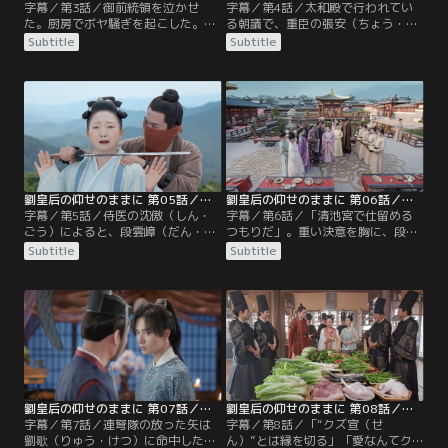
字幕／第3話／御前統領を泣かせ
字幕／第4話／太和殿で行われてい
た。厨房でボヤ騒ぎを起こした。精
る朝議で、重臣の張安（ちょう・あ
油の機械を壊した。--劉金鳳（りゅ
ん）から、宰相・劉歇（りゅう・け
Subtitle
Subtitle
う・きんぽう）が起こした騒動は、
つ）の罷免を求める声が上がった。
宮中の話題になっていた。しかし、
当の劉歇は、逆に張安を処罰するよ
そんなものがかわいく思えるほどの
う段雲嶂（だん・うんしょう）に迫
事件を金鳳は起こしてしまう。地震
る。「宣（せん）様をいじめない
の発生を知らせる大きな鐘・震鐘
で」。緊迫した雰囲気が広がる太和
（しんしょう）を、間違って鳴らし
殿に響く劉金鳳（りゅう・きんぽ
てしまったのだ。宮中はたちまち大
う）の声。
混乱に。
劉皇后の仰せのままに 第05話／字幕
劉皇后の仰せのままに 第06話／字幕
字幕／第5話／侍医の沈傲（しん・
字幕／第6話／「清池宮で仕留める
ごう）によると、段雲嶂（だん・う
つもりだ」。重い決意を胸に、段雲
んしょう）は喘息を患っているとい
嶂（だん・うんしょう）は告げた。
Subtitle
Subtitle
う。劉金鳳（りゅう・きんぽう）は
密かに連弩を作り、決死隊も組織し
彼から小瓶に入った特効薬をもらい
た。奸臣・劉歇（りゅう・けつ）を
受けたが、それは量を間違えると死
排除する準備は、着々と整いつつあ
に至る、いささか物騒な代物だっ
った。一方、劉金鳳（りゅう・きん
た。翌日、金鳳は雲嶂のために汁物
ぽう）は謝親宴（しゃしんえん）の
を作ることに。
準備に追われていた。
劉皇后の仰せのままに 第07話／字幕
劉皇后の仰せのままに 第08話／字幕
字幕／第7話／連弩隊の放った矢は
字幕／第8話／「“クズ宣（せ
劉歇（りゅう・けつ）に命中したも
ん）”とは縁を切る」「愛なんてク