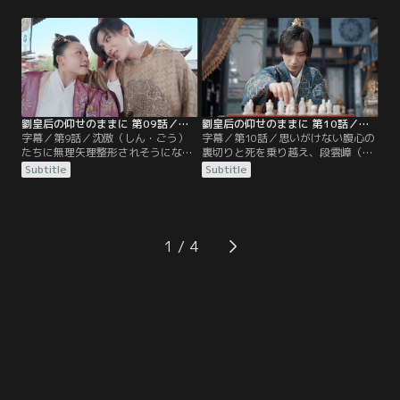
う）は匕首を手に襲いかかるが、攻
ん・うんしょう）のウソに、堪忍袋
撃は全てかわされてしまう。援軍の
の緒が切れたのだ。一方の雲嶂も、
粛静唐（しゅく・せいとう）たちも
金鳳の皇宮追放を命じる。それは、
歯が立たず、劉歇暗殺計画はあえな
これから始まる劉歇（りゅう・け
く崩れ去ったのだった。そこへ、温
つ）との死闘に彼女を巻き込みたく
泉を楽しみにやってきた劉金鳳（り
ないという、雲嶂の優しさだった。
ゅう・きんぽう）たちが。
劉皇后の仰せのままに 第09話／字幕
劉皇后の仰せのままに 第10話／字幕
字幕／第9話／沈傲（しん・ごう）
字幕／第10話／思いがけない腹心の
たちに無理矢理整形されそうになっ
裏切りと死を乗り越え、段雲嶂（だ
た劉金鳳（りゅう・きんぽう）だっ
ん・うんしょう）は親政を実現すべ
Subtitle
Subtitle
たが、持ち前の怪力で脱出し、事な
く、新たな策を講じる。それは宿敵
きを得た。しかし、陛下の命令なの
である劉歇（りゅう・けつ）を、逆
だと聞いては黙っていられない。金
に利用するというものだった。一
鳳は段雲嶂（だん・うんしょう）を
方、雲嶂（うんしょう）に毒を盛っ
追いかけまわし、髪を引っ張り合う
たと疑われた劉金鳳（りゅう・きん
1
大ゲンカをした末に、皇宮を出てい
ぽう）は冷宮送りに。しかし、井戸
く決心を固めるのだった。
もなく、ネズミが出て、雨漏りもす
る廃墟同然の建物で…。