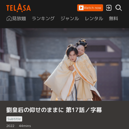
Watch now
見放題
ランキング
ジャンル
レンタル
無料
は
劉皇后の仰せのままに 第17話／字幕
Subtitle
2022
44
mins