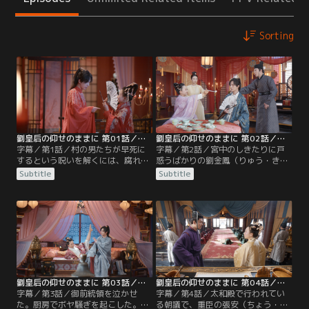
Sorting
劉皇后の仰せのままに 第01話／字幕
劉皇后の仰せのままに 第02話／字幕
字幕／第1話／村の男たちが早死に
字幕／第2話／宮中のしきたりに戸
するという呪いを解くには、腐れ縁
惑うばかりの劉金鳳（りゅう・きん
の“美顔王子”魚長崖（ぎょ・ちょう
ぽう）。一方の段雲嶂（だん・うん
Subtitle
Subtitle
がい）と祝言をあげるべし--。文通
しょう）も、彼女の狙いが何なのか
相手の宣（せん）様に嫁ぐのだと心
を見抜けずに気を揉んでいた。そし
に決めている黒胖（こくはん）は、
て、金鳳と初めて対面した太后たち
そんなお告げに従うわけにはいかな
は混乱する。皇后となったのは、国
かった。都に行き、父さんを頼れと
で一番の美女と噂に名高い劉白玉
助言する母。
（りゅう・はくぎょく）だと思って
いたのに、目の前に現れたのは…。
劉皇后の仰せのままに 第03話／字幕
劉皇后の仰せのままに 第04話／字幕
字幕／第3話／御前統領を泣かせ
字幕／第4話／太和殿で行われてい
た。厨房でボヤ騒ぎを起こした。精
る朝議で、重臣の張安（ちょう・あ