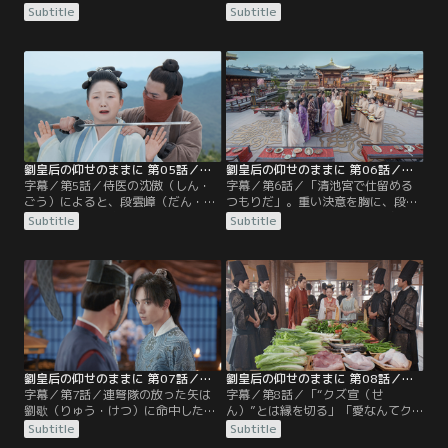
油の機械を壊した。--劉金鳳（りゅ
ん）から、宰相・劉歇（りゅう・け
Subtitle
Subtitle
う・きんぽう）が起こした騒動は、
つ）の罷免を求める声が上がった。
宮中の話題になっていた。しかし、
当の劉歇は、逆に張安を処罰するよ
そんなものがかわいく思えるほどの
う段雲嶂（だん・うんしょう）に迫
事件を金鳳は起こしてしまう。地震
る。「宣（せん）様をいじめない
の発生を知らせる大きな鐘・震鐘
で」。緊迫した雰囲気が広がる太和
（しんしょう）を、間違って鳴らし
殿に響く劉金鳳（りゅう・きんぽ
てしまったのだ。宮中はたちまち大
う）の声。
混乱に。
劉皇后の仰せのままに 第05話／字幕
劉皇后の仰せのままに 第06話／字幕
字幕／第5話／侍医の沈傲（しん・
字幕／第6話／「清池宮で仕留める
ごう）によると、段雲嶂（だん・う
つもりだ」。重い決意を胸に、段雲
んしょう）は喘息を患っているとい
嶂（だん・うんしょう）は告げた。
Subtitle
Subtitle
う。劉金鳳（りゅう・きんぽう）は
密かに連弩を作り、決死隊も組織し
彼から小瓶に入った特効薬をもらい
た。奸臣・劉歇（りゅう・けつ）を
受けたが、それは量を間違えると死
排除する準備は、着々と整いつつあ
に至る、いささか物騒な代物だっ
った。一方、劉金鳳（りゅう・きん
た。翌日、金鳳は雲嶂のために汁物
ぽう）は謝親宴（しゃしんえん）の
を作ることに。
準備に追われていた。
劉皇后の仰せのままに 第07話／字幕
劉皇后の仰せのままに 第08話／字幕
字幕／第7話／連弩隊の放った矢は
字幕／第8話／「“クズ宣（せ
劉歇（りゅう・けつ）に命中したも
ん）”とは縁を切る」「愛なんてク
のの、痛手を負わせることはできな
ソくらえだ」。劉金鳳（りゅう・き
Subtitle
Subtitle
かった。段雲嶂（だん・うんしょ
んぽう）は荒れていた。段雲嶂（だ