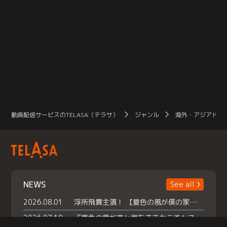
動画配信サービスのTELASA（テラサ）
ジャンル
海外・アジアドラ
NEWS
See all
2026.08.01
浮所飛貴主演！ 【夏色の風が僕の家にやってきた】 本日よりテラサで独占配信スタート！
2026.07.18
『夏色の雲が恋と嵐をまきおこす』スペシャルメイキング 【Part1】2026年７月18日（土）23時30分～配信スタート！話題のシーンの裏側を大公開！豪華キャスト大集合！ 『武宮家 真夏の家族会議』開催！