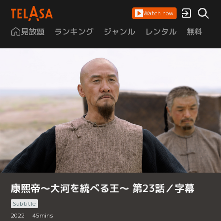
Watch now
見放題
ランキング
ジャンル
レンタル
無料
は
康熙帝～大河を統べる王～ 第23話／字幕
Subtitle
2022
45
mins