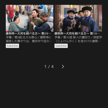
めるように諭していた。被災地の河
子分・金文祥（きんぶんしょう）の
南をお忍びで訪れた康熙帝は、河岸
罠にはまる。陳オウが官妓と逃げた
で河神の転生者と名乗る男に出会
という上奏を聞いた康熙帝は激怒
う。その男が陳オウだと気づかない
し、王光裕（おうこうゆう）の娘で
康熙帝は、河が増水すると断言する
ある官妓は、ある交渉を持ちかけ
男に興味を引かれ、賭けを提案する
る。その頃…。
が…。
康熙帝～大河を統べる王～ 第09話／字幕
康熙帝～大河を統べる王～ 第10話／字幕
字幕／第9話 壮大な野心／康熙帝に
字幕／第10話 新人の裏切り／徐乾学
謁見した陳オウは、黄河中下流の踏
（じょけんがく）を見かけた康熙帝
査を命じられる。一方、康熙帝は台
は、金文祥（きんぶんしょう）の事
Subtitle
Subtitle
湾収復のために水軍の編制を考えて
件を審理させる。それを聞きつけた
いた。三藩の戦はやまず、黄河の治
索額図（ソンゴトゥ）に脅された徐
水も始まる中で、太皇太后は急速に
乾学は、金文祥を死なせる。索額図
手を広げることを危ぶむ。しかし康
の奏報が目に見えて上達したため、
熙帝は忠告をよそに、西洋の列強や
康熙帝は不思議がって詩を詠むが大
1
ガルダンとの戦いを見据え、イエズ
笑いする。台湾の水軍出身の施琅
ス会士の南懐仁（なんかいじん）ら
（しろう）は、長年活躍の場がな
に…。
く、焦りを見せていた。