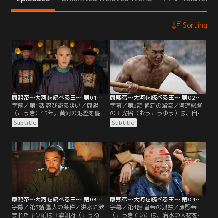
Sorting
康熙帝～大河を統べる王～ 第01話／字幕
康熙帝～大河を統べる王～ 第02話／字幕
字幕／第1話 忍び寄る災い／康熙
字幕／第2話 朝廷の濁流／河道総督
（こうき）15年。黄河の氾濫を憂慮
の王光裕（おうこうゆう）は、自分
する皇帝・康熙は、家臣らに河川を
の汚職と決壊の責任をキン輔に取ら
Subtitle
Subtitle
守るよう強く命じる。しかし続く長
せようと、処刑を宣告する。朝廷で
雨で水位は上がり続け、堤防付近で
は王光裕の処遇に関して、即刻首を
は迫り来る濁流におじけづく人々を
はねるのか調査をするかで各々の思
安徽巡撫（あんきじゅんぶ）のキン
惑が渦巻いていた。康熙帝は、黒幕
輔が鼓舞し、必死に堤防を守ってい
を暴くため、吏部尚書の納蘭明珠
た。状況が厳しさを増す中、キン輔
（ナラミンジュ）に協力を求めるこ
は水の流れを変えるため、対岸の堤
とに。一方、王光裕は死を覚悟して
防の爆破を指示する。
娘にある宝物を託す。
康熙帝～大河を統べる王～ 第03話／字幕
康熙帝～大河を統べる王～ 第04話／字幕
字幕／第3話 聖人の条件／洪水に飲
字幕／第4話 皇帝の孤独／康熙帝
まれたキン輔は江寧知府（こうねい
（こうきてい）は、治水の人材を求