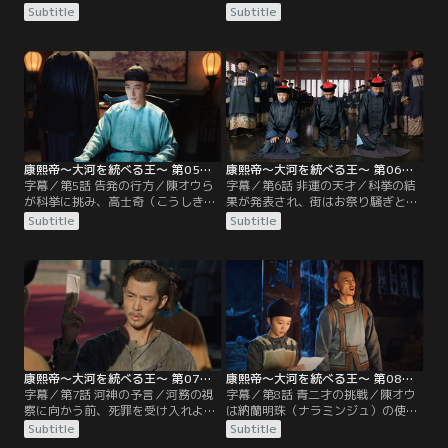
ちふ）の于振甲（うしんこう）に救
めようと科挙の題目を見直す。呉三
Subtitle
Subtitle
われるが、濡れ衣を着せられて都へ
桂（ごさんけい）との戦で諸大臣と
護送されることに。その道中、キン
戦術を討論し、索額図（ソンゴト
輔は河神の生まれ変わりだと名乗る
ゥ）の用兵を褒めると、納蘭明珠
青年・陳オウと出会い、治水への高
（ナラミンジュ）はキン輔の件で索
い志に感銘を受ける。一方、聖人を
額図の評価を下げようと画策する。
志し善悪に固執する于振甲は、キン
一方、北京に着いた陳オウは、銭を
輔の人柄や見地に触れ考えに変化が
渡して便宜を図ってもらう挙子たち
現れる。
の姿を見て嘆くが…。
康熙帝～大河を統べる王～ 第05話／字幕
康熙帝～大河を統べる王～ 第06話／字幕
字幕／第5話 告発の行方／陳オウら
字幕／第6話 非運の天才／科挙の結
が科挙に挑み、高士奇（こうしき）
果が発表され、街はお祭り騒ぎとな
は1日で答案を提出するも逆にそれ
る。陳オウを探す康熙帝（こうきて
Subtitle
Subtitle
が仇となってしまう。一方、納蘭明
い）は、納蘭明珠（ナラミンジュ）
珠（ナラミンジュ）が王光裕（おう
と共に陳オウの宿泊先へ向かう。し
こうゆう）の件で暗躍し、キン輔を
かし、陳オウはすでに宿を後にして
匿うことを不満に思う大臣たちは納
いた。科挙に合格した徐乾学（じょ
蘭明珠を罷免しようと画策。多数の
けんがく）は、賄賂を持って納蘭明
告発状が康熙帝（こうきてい）の元
珠と索額図（ソンゴトゥ）の屋敷を
に届く。
訪れるが、足をすくわれまいと2人
は受け取りを断る。
康熙帝～大河を統べる王～ 第07話／字幕
康熙帝～大河を統べる王～ 第08話／字幕
字幕／第7話 河神の予言／河務の視
字幕／第8話 青二才の挑戦／陳オウ
察に向かう前、死罪を受け入れよう
は納蘭明珠（ナラミンジュ）の使者
とするキン輔に、索額図（ソンゴト
として一足先に淮安（わいあん）入
Subtitle
Subtitle
ゥ）は妻の話を持ち出し、考えを改
りするが、索額図（ソンゴトゥ）の