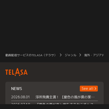
動画配信サービスのTELASA（テラサ）
ジャンル
海外・アジアドラ
NEWS
See all
2026.08.01
浮所飛貴主演！ 【夏色の風が僕の家にやってきた】 本日よりテラサで独占配信スタート！
2026.07.18
『夏色の雲が恋と嵐をまきおこす』スペシャルメイキング 【Part1】2026年７月18日（土）23時30分～配信スタート！話題のシーンの裏側を大公開！豪華キャスト大集合！ 『武宮家 真夏の家族会議』開催！