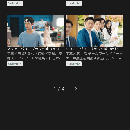
梅（レン・メイメイ）にバレないか
唐伊慧（タン・イーフイ）は、秦施
Subtitle
Subtitle
と心配し、急いで帰宅する。機転を
を事務所のパートナー候補として推
利かせた陽華（ヤン・ホワ）は、梅
薦することを提案する。しかし唐か
梅に自分が秦施の恋人だと名乗って
ら出された条件は“夫”同伴で会合に
いた。梅梅の質問攻めに遭った陽華
出席することだった。「独身女性弁
は、独特な世界観でことごとく跳ね
護士が抜擢される可能性は低い」と
返すが、秦施はボロが出ないように
いう唐の言葉に、無力感を覚える秦
と陽華を外出させる。泥酔した梅梅
施だが…。一方、結婚相談所から紹
は、秦施の言葉をさえぎり…。
介された人物が…。
マリアージュ・ブラン～嘘つき弁護士の愛の法則～ 第09話／字幕
マリアージュ・ブラン～嘘つき弁護士の愛の法則～ 第10話／字幕
字幕／第9話 愛なき結婚／突然、秦
字幕／第10話 チームワーク／パート
施（チン・シー）の職場に押しかけ
ナー弁護士を目指す秦施（チン・シ
てきた陽華（ヤン・ホワ）の母親
ー）は、陽華（ヤン・ホワ）を同伴
Subtitle
Subtitle
に、秦施は恋愛ではなく結婚したい
し所長夫妻の自宅で行われるパーテ
だけだと懸命に訴えるが、不真面目
ィーに参加する。しかし、招かれた
で人生をなめていると一蹴されてし
パートナー弁護士候補の中には、な
まう。陽華の母親は息子に帰宅する
ぜか李黛（リー・ダイ）の姿もあっ
よう説得し、2度と結婚も見合いも
た。秦施と陽華の結婚偽装を疑う李
1
迫ることはしないと約束する。その
黛は、見合いの相手が自分であった
夜、実家から酔っ払って秦施の自宅
ことを陽華に明かし、なぜ独身だと
に帰ってくる陽華。
偽ったのか問いただす。