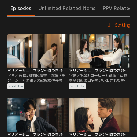
Episodes
Unlimited Related Items
PPV Related I
Sorting
マリアージュ・ブラン～嘘つき弁護士の愛の法則～ 第01話／字幕
マリアージュ・ブラン～嘘つき弁護士の愛の法則～ 第02話／字幕
字幕／第1話 離婚協議書／秦施（チ
字幕／第2話 コーヒーと緑茶／結婚
ン・シー）は独身の敏腕女性弁護
を望む母に自宅を追い出された陽華
士。2年前、師匠の卞静（ビエン・
（ヤン・ホワ）は、友人の蔡亮（ツ
Subtitle
Subtitle
ジン）は秦施を自らの勤め先でもあ
ァイ・リャン）に「時には善意の嘘
る大手法律事務所に入れるため、既
も必要だ」と諭され、ある方法を思
婚者と偽って推薦した。架空の夫を
いつく。一方、秦施（チン・シー）
仕立てて採用された秦施だが、その
は女性経営者協会の法律顧問の座を
才能を所長夫婦に買われてシニア弁
得るべく情報集めに奔走。会長の姪
護士に上りつめる。一方、名門大学
に接触するが、彼女は一筋縄ではい
を卒業した陽華（ヤン・ホワ）は家
かない人物だった。そんな中…。
に引きこもり…。
マリアージュ・ブラン～嘘つき弁護士の愛の法則～ 第03話／字幕
マリアージュ・ブラン～嘘つき弁護士の愛の法則～ 第04話／字幕