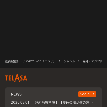
動画配信サービスのTELASA（テラサ）
ジャンル
海外・アジアドラ
NEWS
See all
2026.08.01
浮所飛貴主演！ 【夏色の風が僕の家にやってきた】 本日よりテラサで独占配信スタート！