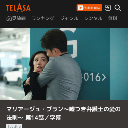
Watch now
見放題
ランキング
ジャンル
レンタル
無料
は
マリアージュ・ブラン～嘘つき弁護士の愛の
法則～ 第14話／字幕
Subtitle