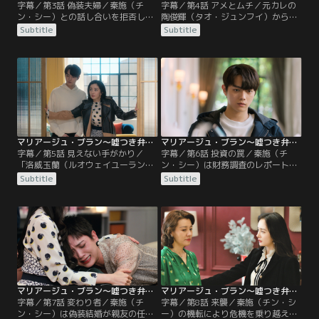
字幕／第3話 偽装夫婦／秦施（チ
字幕／第4話 アメとムチ／元カレの
ン・シー）との話し合いを拒否して
陶俊輝（タオ・ジュンフイ）から招
離婚を進めようとする陽華（ヤン・
待状の入手方法を問い詰められる秦
Subtitle
Subtitle
ホワ）に、秦施は弁護士としての正
施（チン・シー）。諦めがつかない
義を貫くために大手法律事務所に入
秦施は女性経営者協会の蘭（ラン）
る必要性があったこと、そして彼を
会長への説得を試みるが、過度の野
夫として選んだ最大の理由を説明す
心は危険だと逆に諭されてしまう。
る。雨の中、一度は物別れに終わっ
陶俊輝と言葉を交わした陽華（ヤ
た2人だったが、陽華は再び秦施を
ン・ホワ）は、陶俊輝がまだ秦施に
呼び出し、母親に結婚を迫られてい
未練があると感じるが…。一方…。
るという自身の窮状を告げる。
マリアージュ・ブラン～嘘つき弁護士の愛の法則～ 第05話／字幕
マリアージュ・ブラン～嘘つき弁護士の愛の法則～ 第06話／字幕
字幕／第5話 見えない手がかり／
字幕／第6話 投資の罠／秦施（チ
「洛威玉蘭（ルオウェイユーラン）
ン・シー）は財務調査のレポートを
は怪しい」という陽華（ヤン・ホ
唐伊慧（タン・イーフイ）に提出
Subtitle
Subtitle
ワ）の言葉をきっかけに調査を始め
し、洛威玉蘭（ルオウェイユーラ
る秦施（チン・シー）。しかし、手
ン）が絡む一連の融資案件に不可解
がかりがつかめないまま女性経営者
な点が多いと指摘。女性経営者協会
協会との契約の時刻が近づいてい
との顧問契約を中止するよう力説す
た。一方、陽華の母は秦施との仲が
るが、すでに洛威玉蘭に大金を投資
偽装であることを疑い、3か月を待
していた唐伊慧は、秦施にレポート
たず、すぐ結婚するよう2人を急か
の信憑性を問いただす。事態の深刻
す作戦に出る。
さに気づいた唐伊慧は…。
マリアージュ・ブラン～嘘つき弁護士の愛の法則～ 第07話／字幕
マリアージュ・ブラン～嘘つき弁護士の愛の法則～ 第08話／字幕
字幕／第7話 変わり者／秦施（チ
字幕／第8話 来襲／秦施（チン・シ
ン・シー）は偽装結婚が親友の任梅
ー）の機転により危機を乗り越えた