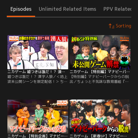
Episodes
Unlimited Related Items
PPV Related I
Sorting
ニカゲーム 嘘つきは誰だ！？ 漢字人狼
ニカゲーム 【特別編】マナビーパークからの脱出
嘘つきは誰だ！？ 漢字人狼／＜地上
【特別編】マナビーパークからの脱
波未公開シーンを限定配信！＞ ちょ
出／ちょっと不気味な教育番組『ニ
っと不気味な教育番組『ニカゲー
カゲーム』 ▼Kis-My-Ft2二階堂高
ム』 ▼Kis-My-Ft2二階堂高嗣・
嗣・timelesz猪俣周杜・令和ロマン
timelesz猪俣周杜・令和ロマン松井
松井ケムリが挑む！！ひらめき教育
ケムリが挑む！！ひらめき教育デス
デスゲーム ▼賢くならないと出られ
ゲーム ▼カタカナのお題を漢字4文
ない遊園地“マナビーパーク”に閉じ
字で表現！しかし1人だけお題が違
込められた二階堂・ケムリ・猪俣。
うプレイヤーが混ざっている--誰が
園内のどこかにいる“園長”を見つけ
嘘つき人狼なのか見抜けるか！？
出して、無事に脱出できるか！？
ニカゲーム 【特別企画】マナビーパークからの安息
ニカゲーム 【新春SP】マナビーパークからの脱出