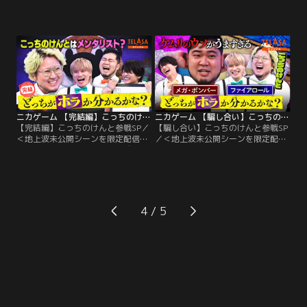
限定配信！＞ちょっと不気味な教育
信！＞ちょっと不気味な教育番組
番組『ニカゲーム』▼Kis-My-Ft2二
『ニカゲーム』▼Kis-My-Ft2二階堂
階堂高嗣・timelesz猪俣周杜・令和
高嗣・timelesz猪俣周杜・令和ロマ
ロマン松井ケムリが挑む！！ひらめ
ン松井ケムリが挑む！！ひらめき教
き教育デスゲーム▼今回のTELASA
育デスゲーム▼二階堂・猪俣がそれ
は特別企画！ニカイノケムの月1近
ぞれ持つ“物”の重さを一致させる！
況報告会をお届け。2025myベスト
ただし一度持ったら二度と手放せな
ニカゲーム賞は？今後ニカゲームに
いルール。
生かせる特技は？
ニカゲーム 【完結編】こっちのけんと参戦SP
ニカゲーム 【騙し合い】こっちのけんと参戦SP
【完結編】こっちのけんと参戦SP／
【騙し合い】こっちのけんと参戦SP
＜地上波未公開シーンを限定配信！
／＜地上波未公開シーンを限定配
＞ちょっと不気味な教育番組『ニカ
信！＞ちょっと不気味な教育番組
ゲーム』▼Kis-My-Ft2二階堂高嗣・
『ニカゲーム』▼Kis-My-Ft2二階堂
timelesz猪俣周杜・令和ロマン松井
高嗣・timelesz猪俣周杜・令和ロマ
ケムリが挑む！！ひらめき教育デス
ン松井ケムリが挑む！！ひらめき教
ゲーム▼こっちのけんと緊急参戦！
育デスゲーム▼こっちのけんと緊急
究極！？の騙し合いゲーム完結編…
参戦！究極！？の騙し合いゲームに
4
1つは実在する言葉、もう1つは架空
挑戦…1つは実在する言葉、もう1つ
のホラワード！
は架空のホラワード！