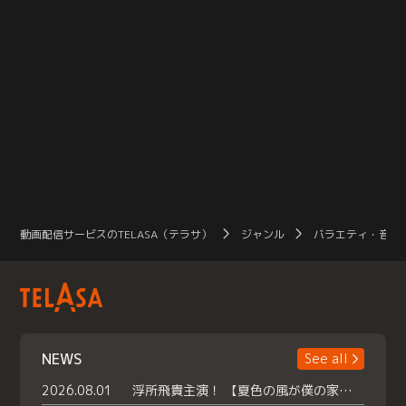
動画配信サービスのTELASA（テラサ）
ジャンル
バラエティ・音楽
NEWS
See all
2026.08.01
浮所飛貴主演！ 【夏色の風が僕の家にやってきた】 本日よりテラサで独占配信スタート！