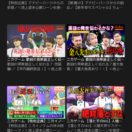
【特別企画】マナビーパークからの
【新春SP】マナビーパークからの脱
安息／＜地上波未公開シーンを限定
出／【新年早々スペシャル】ちょっ
配信！＞ ちょっと不気味な教育番組
と不気味な教育番組『ニカゲーム』
『ニカゲーム』 ▼Kis-My-Ft2二階
▼Kis-My-Ft2二階堂高嗣・
堂高嗣・timelesz猪俣周杜・令和ロ
timelesz猪俣周杜・令和ロマン松井
マン松井ケムリが挑む！！ひらめき
ケムリが挑む！！ひらめき教育デス
教育デスゲーム ▼元日の早朝に放送
ゲーム ▼賢くならないと出られない
した「ニカゲーム新春SP マナビーパ
遊園地“マナビーパーク”に閉じ込め
ークからの脱出」未公開シーン！
られた二階堂・ケムリ・猪俣。
ニカゲーム 歌詞の英単語正しく伝わる？-完結編-
ニカゲーム 歌詞の英単語正しく伝わる？重大発表
歌詞の英単語正しく伝わる？-完結
歌詞の英単語正しく伝わる？重大発
編-／【年内最終放送！】＜地上波未
表／【重大発表あり！！】＜地上波
公開シーンを限定配信！＞ ちょっと
未公開シーンを限定配信！＞ ちょっ
不気味な教育番組『ニカゲーム』
と不気味な教育番組『ニカゲーム』
▼Kis-My-Ft2二階堂高嗣・
▼Kis-My-Ft2二階堂高嗣・
timelesz猪俣周杜・令和ロマン松井
timelesz猪俣周杜・令和ロマン松井
ケムリが挑む！！ひらめき教育デス
ケムリが挑む！！ひらめき教育デス
ゲーム ▼J-POPの歌詞にある英単語
ゲーム ▼J-POPの歌詞にある英単語
を正しく発音できるか？ネイティブ
を正しく発音できるか？ネイティブ
の外国人が3人の歌をジャッジ！！
の外国人が3人の歌をジャッジ！！
ニカゲーム 【特別企画】ニカイノケムの休み時間トーク
ニカゲーム 【落とすのNG】人間天秤デスゲーム
【特別企画】ニカイノケムの休み時
【落とすのNG】人間天秤デスゲー
間トーク／＜地上波未公開シーンを
ム／＜地上波未公開シーンを限定配