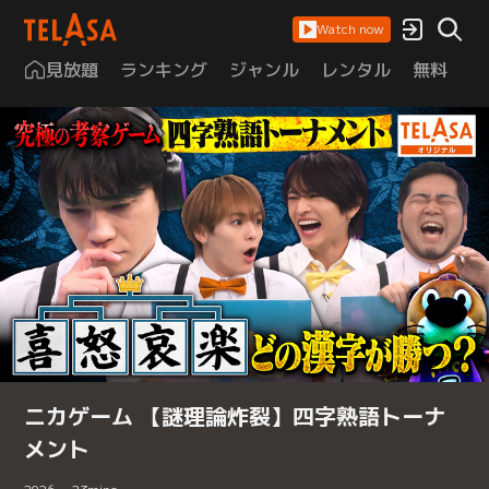
Watch now
見放題
ランキング
ジャンル
レンタル
無料
は
ニカゲーム 【謎理論炸裂】四字熟語トーナ
メント