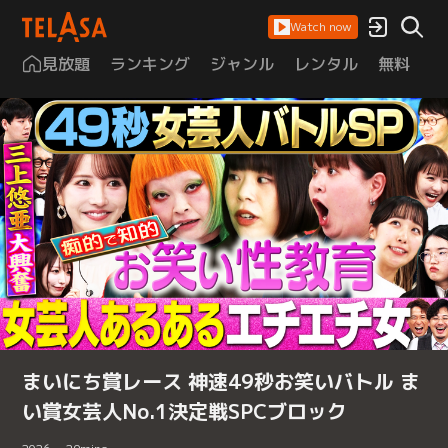
Watch now
見放題
ランキング
ジャンル
レンタル
無料
は
まいにち賞レース 神速49秒お笑いバトル ま
い賞女芸人No.1決定戦SPCブロック