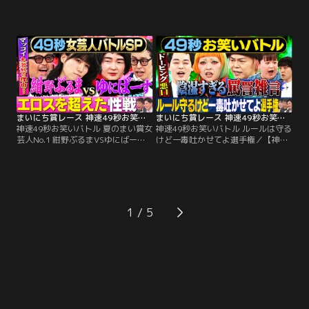
認欲求ダダ漏れインフルエンサー選
速49秒お笑いバトル 承認欲求ダダ漏
手権】 寺田寛明・ぞうすい・ふかわ
れインフルエンサー選手権】 スクー
りょう・九条ジョー 毎週チャンピオ
ルゾーン、土佐兄弟、たつろう、い
ンが誕生！日本一最速の爆笑を競う
わたまあり 毎週チャンピオンが誕
49秒お笑い賞レース開幕！ 今週の神
生！日本一最速の爆笑を競う49秒お
速チャンピオンは！？MCのアルコ
笑い賞レース開幕！ 今週の神速チャ
＆ピースと手羽先センセーション宮
ンピオンは！？
代 柚花に刺さるのは一体誰だ！？
まいにち賞レース 神速49秒お笑いバトル 夏のまい賞女芸人No.1 紺野ぶるまVSゆにばーす・はら タイマンバトルSP
まいにち賞レース 神速49秒お笑いバトル ルールは守るけど一毒吐かせてよ選手権
神速49秒お笑いバトル 夏のまい賞女
神速49秒お笑いバトル ルールは守る
芸人No.1 紺野ぶるまVSゆにばー
けど一毒吐かせてよ選手権／【神速
す・はら タイマンバトルSP／【神速
49秒お笑いバトル ルールは守るけど
49秒お笑いバトル 夏のまい賞女芸人
一毒吐かせてよ選手権】 中山功太、
No.1 紺野ぶるまVSゆにばーす・は
濱田祐太郎、世間知らズ、まちゃま
ら タイマンバトルSP】 紺野ぶる
ちゃ 毎週チャンピオンが誕生！日本
ま、ゆにばーす・はら 毎週チャンピ
一最速の爆笑を競う49秒お笑い賞レ
オンが誕生！日本一最速の爆笑を競
ース開幕！ 今週の神速チャンピオン
1
う49秒お笑い賞レース開幕！ 今週の
は！？
神速チャンピオンは！？