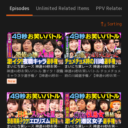
Episodes
Unlimited Related Items
PPV Related I
Sorting
まいにち賞レース 神速49秒お笑いバトル 激イタ！夜職キャラネタ選手権
まいにち賞レース 神速49秒お笑いバトル チョメチョメ時の川崎選手権
神速49秒お笑いバトル 激イタ！夜職
神速49秒お笑いバトル チョメチョメ
キャラネタ選手権／【神速49秒お笑
時の川崎選手権／【神速49秒お笑い
いバトル 激イタ！夜職キャラネタ選
バトル チョメチョメ時の川崎選手
New
手権】 スクールゾーン・いわたまあ
権】いわたまあり・ぞうすい・スク
り・中山功太・ぞうすい×おいら 毎
ールゾーン・アケガラス 毎週チャン
週チャンピオンが誕生！日本一最速
ピオンが誕生！日本一最速の爆笑を
の爆笑を競う49秒お笑い賞レース開
競う49秒お笑い賞レース開幕！今週
幕！ 今週の神速チャンピオンは！？
の神速チャンピオンは！？MCのア
MCのアルコ＆ピースとラフ×ラフ齋
ルコ＆ピースと榎原依那に刺さるの
藤有紗に刺さるのは一体誰だ！？
は一体誰だ！？
まいにち賞レース 神速49秒お笑いバトル エロリズムネタ選手権
まいにち賞レース 神速49秒お笑いバトル 港区女子選手権完全版