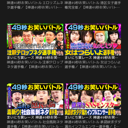
神速49秒お笑いバトル エロリズムネ
神速49秒お笑いバトル 港区女子選手
タ選手権／【神速49秒お笑いバトル
権完全版／【神速49秒お笑いバトル
エロリズムネタ選手権】 篠宮暁×倉
港区女子ネタ選手権】スクールゾー
沢しえり・清水あいり・いぬ×るる
ン・いわたまわり・土佐兄弟×倉沢
たん・爆乳パンチ 毎週チャンピオン
しえり・まちゃまちゃ 毎週チャンピ
が誕生！日本一最速の爆笑を競う49
オンが誕生！日本一最速の爆笑を競
秒お笑い賞レース開幕！ 今週の神速
う49秒お笑い賞レース開幕！今週の
チャンピオンは！？MCのアルコ＆
神速チャンピオンは！？MCのアル
ピースと涼森れむに刺さるのは一体
コ＆ピースとベッキーに刺さるのは
誰だ！？
一体誰だ！？
まいにち賞レース 神速49秒お笑いバトル 注釈テロップネタ選手権
まいにち賞レース 神速49秒お笑いバトル 女はつらいよ選手権
神速49秒お笑いバトル 注釈テロップ
神速49秒お笑いバトル 女はつらいよ
ネタ選手権／【神速49秒お笑いバト
選手権／【神速49秒お笑いバトル 女
ル 注釈テロップネタ選手権】金の
はつらいよ選手権】 清水あいり・ま
国・ふかわりょう・ラブレターズ・
ちゃまちゃ・日本エレキテル連合・
スリムクラブ 毎週チャンピオンが誕
くわがた心 毎週チャンピオンが誕
生！日本一最速の爆笑を競う49秒お
生！日本一最速の爆笑を競う49秒お
笑い賞レース開幕！今週の神速チャ
笑い賞レース開幕！ 今週の神速チャ
ンピオンは！？MCのアルコ＆ピー
ンピオンは！？MCのアルコ＆ピー
スとUtaGe！茜音ぱぴこに刺さるの
スとアンジュルム後藤花に刺さるの
は一体誰だ！？
は一体誰だ！？
まいにち賞レース 神速49秒お笑いバトル 社会風刺ネタ選手権
まいにち賞レース 神速49秒お笑いバトル 承認欲求ダダ漏れインフルエンサー選手権
神速49秒お笑いバトル 社会風刺ネタ
神速49秒お笑いバトル 承認欲求ダダ
選手権／【神速49秒お笑いバトル 承
漏れインフルエンサー選手権／【神