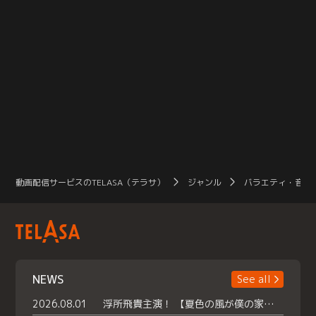
動画配信サービスのTELASA（テラサ）
ジャンル
バラエティ・音楽
NEWS
See all
2026.08.01
浮所飛貴主演！ 【夏色の風が僕の家にやってきた】 本日よりテラサで独占配信スタート！