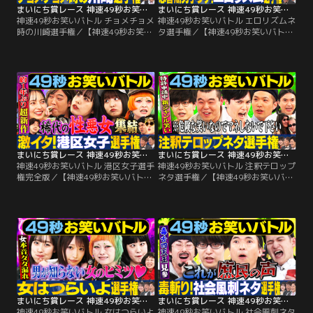
まいにち賞レース 神速49秒お笑いバトル チョメチョメ時の川崎選手権
まいにち賞レース 神速49秒お笑いバトル エロリズムネタ選手権
神速49秒お笑いバトル チョメチョメ
神速49秒お笑いバトル エロリズムネ
時の川崎選手権／【神速49秒お笑い
タ選手権／【神速49秒お笑いバトル
バトル チョメチョメ時の川崎選手
エロリズムネタ選手権】 篠宮暁×倉
権】いわたまあり・ぞうすい・スク
沢しえり・清水あいり・いぬ×るる
ールゾーン・アケガラス 毎週チャン
たん・爆乳パンチ 毎週チャンピオン
ピオンが誕生！日本一最速の爆笑を
が誕生！日本一最速の爆笑を競う49
競う49秒お笑い賞レース開幕！今週
秒お笑い賞レース開幕！ 今週の神速
の神速チャンピオンは！？MCのア
チャンピオンは！？MCのアルコ＆
ルコ＆ピースと榎原依那に刺さるの
ピースと涼森れむに刺さるのは一体
は一体誰だ！？
誰だ！？
まいにち賞レース 神速49秒お笑いバトル 港区女子選手権完全版
まいにち賞レース 神速49秒お笑いバトル 注釈テロップネタ選手権
神速49秒お笑いバトル 港区女子選手
神速49秒お笑いバトル 注釈テロップ
権完全版／【神速49秒お笑いバトル
ネタ選手権／【神速49秒お笑いバト
港区女子ネタ選手権】スクールゾー
ル 注釈テロップネタ選手権】金の
ン・いわたまわり・土佐兄弟×倉沢
国・ふかわりょう・ラブレターズ・
しえり・まちゃまちゃ 毎週チャンピ
スリムクラブ 毎週チャンピオンが誕
オンが誕生！日本一最速の爆笑を競
生！日本一最速の爆笑を競う49秒お
う49秒お笑い賞レース開幕！今週の
笑い賞レース開幕！今週の神速チャ
神速チャンピオンは！？MCのアル
ンピオンは！？MCのアルコ＆ピー
コ＆ピースとベッキーに刺さるのは
スとUtaGe！茜音ぱぴこに刺さるの
一体誰だ！？
は一体誰だ！？
まいにち賞レース 神速49秒お笑いバトル 女はつらいよ選手権
まいにち賞レース 神速49秒お笑いバトル 社会風刺ネタ選手権
神速49秒お笑いバトル 女はつらいよ
神速49秒お笑いバトル 社会風刺ネタ