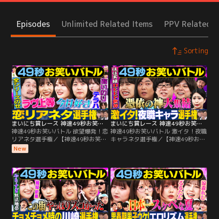
Episodes
Unlimited Related Items
PPV Related I
Sorting
まいにち賞レース 神速49秒お笑いバトル 欲望爆発！恋リアネタ選手権
まいにち賞レース 神速49秒お笑いバトル 激イタ！夜職キャラネタ選手権
神速49秒お笑いバトル 欲望爆発！恋
神速49秒お笑いバトル 激イタ！夜職
リアネタ選手権／【神速49秒お笑い
キャラネタ選手権／【神速49秒お笑
バトル 欲望爆発！恋リアネタ選手
いバトル 激イタ！夜職キャラネタ選
New
権】 たつろう×いわたまあり・エレ
手権】 スクールゾーン・いわたまあ
ガント人生・そいつどいつ×風吹ケ
り・中山功太・ぞうすい×おいら 毎
イ・たまゆら学園 毎週チャンピオン
週チャンピオンが誕生！日本一最速
が誕生！日本一最速の爆笑を競う49
の爆笑を競う49秒お笑い賞レース開
秒お笑い賞レース開幕！ 今週の神速
幕！ 今週の神速チャンピオンは！？
チャンピオンは！？
MCのアルコ＆ピースとラフ×ラフ齋
藤有紗に刺さるのは一体誰だ！？