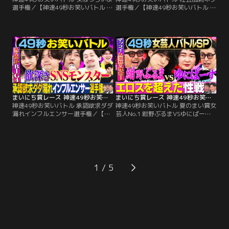
選手権／【神速49秒お笑いバトル 女
選手権／【神速49秒お笑いバトル 承
はつらいよ選手権】 清水あいり・ま
認欲求ダダ漏れインフルエンサー選
ちゃまちゃ・日本エレキテル連合・
手権】 寺田寛明・ぞうすい・ふかわ
くわがた心 毎週チャンピオンが誕
りょう・九条ジョー 毎週チャンピオ
生！日本一最速の爆笑を競う49秒お
ンが誕生！日本一最速の爆笑を競う
笑い賞レース開幕！ 今週の神速チャ
49秒お笑い賞レース開幕！ 今週の神
ンピオンは！？MCのアルコ＆ピー
速チャンピオンは！？MCのアルコ
スとアンジュルム後藤花に刺さるの
＆ピースと手羽先センセーション宮
は一体誰だ！？
代 柚花に刺さるのは一体誰だ！？
まいにち賞レース 神速49秒お笑いバトル 承認欲求ダダ漏れインフルエンサー選手権
まいにち賞レース 神速49秒お笑いバトル 夏のまい賞女芸人No.1 紺野ぶるまVSゆにばーす・はら タイマンバトルSP
神速49秒お笑いバトル 承認欲求ダダ
神速49秒お笑いバトル 夏のまい賞女
漏れインフルエンサー選手権／【神
芸人No.1 紺野ぶるまVSゆにばー
速49秒お笑いバトル 承認欲求ダダ漏
す・はら タイマンバトルSP／【神速
れインフルエンサー選手権】 スクー
49秒お笑いバトル 夏のまい賞女芸人
ルゾーン、土佐兄弟、たつろう、い
No.1 紺野ぶるまVSゆにばーす・は
わたまあり 毎週チャンピオンが誕
ら タイマンバトルSP】 紺野ぶる
生！日本一最速の爆笑を競う49秒お
ま、ゆにばーす・はら 毎週チャンピ
笑い賞レース開幕！ 今週の神速チャ
オンが誕生！日本一最速の爆笑を競
1
ンピオンは！？
う49秒お笑い賞レース開幕！ 今週の
神速チャンピオンは！？