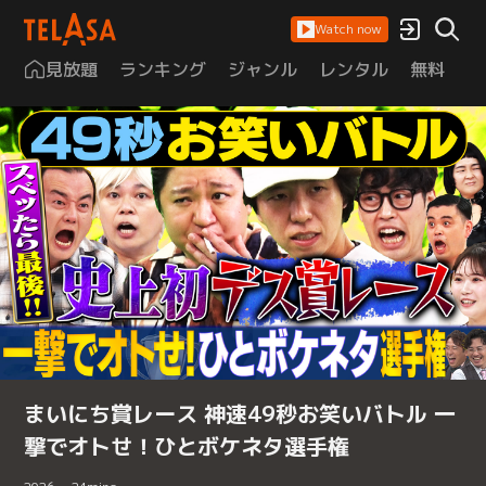
Watch now
見放題
ランキング
ジャンル
レンタル
無料
は
まいにち賞レース 神速49秒お笑いバトル 一
撃でオトせ！ひとボケネタ選手権