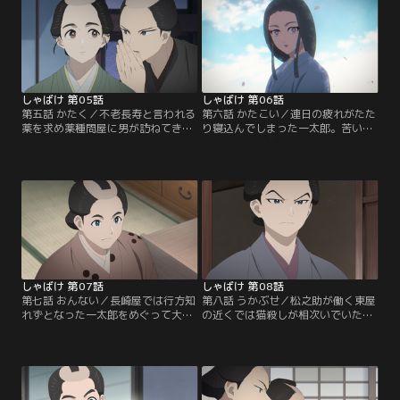
告を始めるが……。
人が長崎屋に来たばかりのころに思
いを馳せる。
しゃばけ 第05話
しゃばけ 第06話
第五話 かたく／不老長寿と言われる
第六話 かたこい／連日の疲れがたた
薬を求め薬種問屋に男が訪ねてき
り寝込んでしまった一太郎。苦い薬
た。男のただならない様子に、一太
を飲むことを嫌がる一太郎に、佐助
郎と仁吉は木乃伊を売るため蔵へと
は「薬が飲めたら仁吉の取って置き
男を案内する。しかし、木乃伊をみ
の話を聞かせる」と提案する。千年
るなり男の様子が豹変し……。
前、平安の御代に仁吉が出会った吉
野という女性にまつわる昔ばなし。
しゃばけ 第07話
しゃばけ 第08話
第七話 おんない／長崎屋では行方知
第八話 うかぶせ／松之助が働く東屋
れずとなった一太郎をめぐって大騒
の近くでは猫殺しが相次いでいた。
ぎに。事情を知っている様子の栄吉
犯人と疑われ、東屋の女将であるお
を仁吉と日限の親分が問い詰める
染に問い詰められる松之助だった
も、栄吉は何も話さない。さらには
が、娘のおみちの機転で難を逃れ
長崎屋からほど近い場所で薬種問屋
る。おみちは松之助に気があるそぶ
が刺されたと報せが入り……。
りをみせるが……。