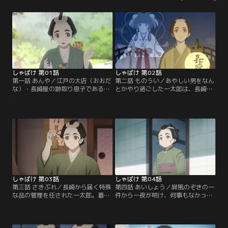
しゃばけ 第01話
しゃばけ 第02話
第一話 あんや／江戸の大店（おおだ
第二話 ものうい／あやしい男をなん
な）・長崎屋の跡取り息子である一
とかやり過ごした一太郎は、長崎屋
太郎は体が弱く外出もままならな
へと帰る道すがら殺人現場を目撃し
い。ある日、幼い一太郎を心配した
てしまう。さらには待ち構えていた
祖父・伊三郎（いさぶろう）は二人
仁吉と佐助に他出の理由を問い詰め
の子供を一太郎の兄やとして連れて
られ、下手人が捕まるまで外出を禁
くる。仁吉と佐助と名乗る二人の正
じられてしまい……。
体は、白沢と犬神という妖だった。
時は流れ、数えで17歳となった一太
郎はお目付け役二人の目をかいくぐ
り独りで遠出をするのだが…。
しゃばけ 第03話
しゃばけ 第04話
第三話 さきぶれ／長崎から届く特殊
第四話 あいしょう／屏風のぞきの一
な品の管理を任された一太郎。着荷
件から一夜が明け、何事もなかった
を待つ一太郎と手代二人の前に、妖
かのように一太郎に接する仁吉と佐
の野寺坊と獺が現れる。一太郎たち
助。一太郎のことになると、とりわ
に頼まれて下手人の手がかりを探し
け息の合った掛け合いを見せる手代
ていた野寺坊と獺は、意気揚々と報
二人の姿を見て、女中のおくまは二