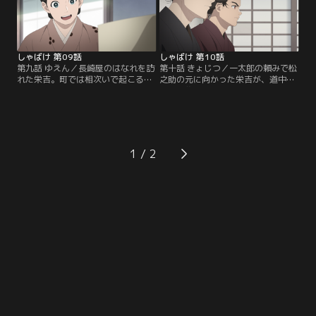
しゃばけ 第09話
しゃばけ 第10話
第九話 ゆえん／長崎屋のはなれを訪
第十話 きょじつ／一太郎の頼みで松
れた栄吉。町では相次いで起こる薬
之助の元に向かった栄吉が、道中で
種屋殺しにまつわる話題で持ちきり
武士に襲われ刺されてしまった。一
だという。瓦版に描かれた下手人の
太郎は、栄吉が自分と間違われて襲
絵を見た栄吉の一言をきっかけに、
われたのではないかと疑問をもち、
一太郎は事件解決への糸口を見つけ
あらためて事件の整理を始める。そ
だす。
こにとある客人が一太郎を訪ねてき
て……。
1