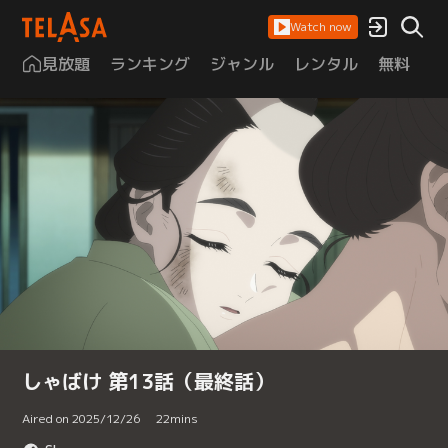
Watch now
見放題
ランキング
ジャンル
レンタル
無料
は
しゃばけ 第13話（最終話）
Aired on 2025/12/26
22
mins