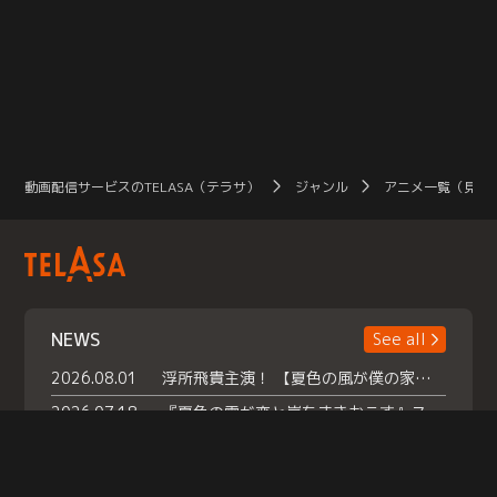
動画配信サービスのTELASA（テラサ）
ジャンル
アニメ一覧（見放
NEWS
See all
2026.08.01
浮所飛貴主演！ 【夏色の風が僕の家にやってきた】 本日よりテラサで独占配信スタート！
2026.07.18
『夏色の雲が恋と嵐をまきおこす』スペシャルメイキング 【Part1】2026年７月18日（土）23時30分～配信スタート！話題のシーンの裏側を大公開！豪華キャスト大集合！ 『武宮家 真夏の家族会議』開催！
2026.07.15
救命医・遥（今田）の《心揺さぶる過去》や、 麻酔科医・権野（船越英一郎）の《謎多きプライベート》など… 《知られざるエピソード》を独占配信！