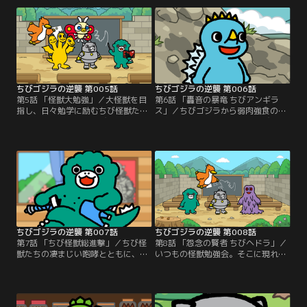
はできず、なぜか小美人を通して会
な翼を持つ彼だが、そのメンタルは
話することに…。これは、毒と逆襲
恐ろしいほどに…。これは、ナルシ
の物語--。
ストと逆襲の物語--。
ちびゴジラの逆襲 第005話
ちびゴジラの逆襲 第006話
第5話 「怪獣大勉強」／大怪獣を目
第6話 「轟音の暴竜 ちびアンギラ
指し、日々勉学に励むちび怪獣た
ス」／ちびゴジラから弱肉強食の怪
ち。教壇に立つのはちびゴジラ。荒
獣島で生きぬく術を教わるちびメカ
唐無稽な難問に立ち向かうちび怪獣
ゴジラ。その時、突如として迫りく
たち。間違えたちびメカゴジラに突
る、轟音にも似た暴れ声…これは、
きつけられたのは…これは、学びと
成長と逆襲の物語--。
逆襲の物語--。
ちびゴジラの逆襲 第007話
ちびゴジラの逆襲 第008話
第7話 「ちび怪獣総進撃」／ちび怪
第8話 「怨念の賢者 ちびヘドラ」／
獣たちの凄まじい咆哮とともに、破
いつもの怪獣勉強会。そこに現れた
壊されていく街々。破壊衝動を抑え
特別講師ちびヘドラ。ちびヘドラに
られないちびゴジラ。それは過去の
よる「人間」についての授業が始ま
ある出来事が原因で…。これは、破
った…。これは、愚行と逆襲の物語-
壊と逆襲の物語--。
-。