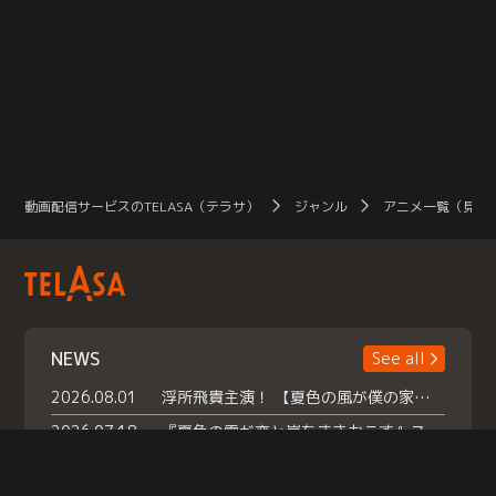
動画配信サービスのTELASA（テラサ）
ジャンル
アニメ一覧（見放
NEWS
See all
2026.08.01
浮所飛貴主演！ 【夏色の風が僕の家にやってきた】 本日よりテラサで独占配信スタート！
2026.07.18
『夏色の雲が恋と嵐をまきおこす』スペシャルメイキング 【Part1】2026年７月18日（土）23時30分～配信スタート！話題のシーンの裏側を大公開！豪華キャスト大集合！ 『武宮家 真夏の家族会議』開催！
2026.07.15
救命医・遥（今田）の《心揺さぶる過去》や、 麻酔科医・権野（船越英一郎）の《謎多きプライベート》など… 《知られざるエピソード》を独占配信！