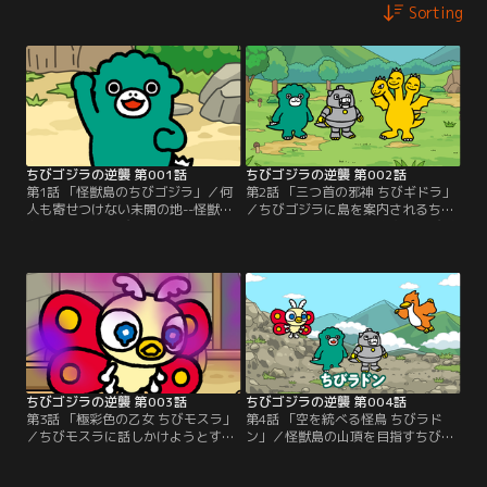
Sorting
ちびゴジラの逆襲 第001話
ちびゴジラの逆襲 第002話
第1話 「怪獣島のちびゴジラ」／何
第2話 「三つ首の邪神 ちびギドラ」
人も寄せつけない未開の地--怪獣
／ちびゴジラに島を案内されるちび
島。漂着したちびメカゴジラ。海辺
メカゴジラ。そこで、唐突にちびギ
には機械音が鳴り響く。後頭部に尋
ドラを紹介される。「友達にならな
常ではない熱を感じる。目を覚まし
い？」ちびメカゴジラの問いかけ
た彼の前に現れたのは…。これは、
に、三重人格のちびギドラは…。こ
出会いと逆襲の物語--。
れは、友情と逆襲の物語--。
ちびゴジラの逆襲 第003話
ちびゴジラの逆襲 第004話
第3話 「極彩色の乙女 ちびモスラ」
第4話 「空を統べる怪鳥 ちびラド
／ちびモスラに話しかけようとする
ン」／怪獣島の山頂を目指すちびゴ
ちびゴジラと、ちびメカゴジラ。し
ジラとちびメカゴジラ。その様子を
かし、ちびモスラとは直接話すこと
上空から見下ろすちびラドン。立派