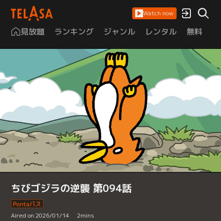
Watch now
見放題
ランキング
ジャンル
レンタル
無料
は
ちびゴジラの逆襲 第094話
Aired on 2026/01/14
2
mins