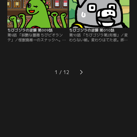
ちびゴジラの逆襲 第009話
ちびゴジラの逆襲 第010話
第9話 「妖艶な薔薇 ちびビオラン
第10話 「ちびゴジラ第2形態」／変
テ」／怪獣島唯一のスナックへ。み
わらない朝。変わりはてた彼。昨日
んなの姉御ちびビオランテ。彼女は
までとは、色、形、思考、全てが異
あらゆる悩み相談を解決していく
なる。ちびメカゴジラが見たものと
が…。これは、おかきと逆襲の物語-
は…。これは、変態と逆襲の物語-
-。
-。
1