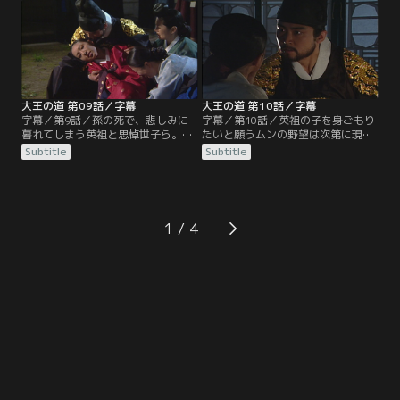
所にアザがあることを発見し、生ま
どおり、英祖と一夜を共にして、正
れ変わりだと信じて疑わない。だ
4品の階級を手に入れムン・スグォ
が、孫が生まれても思悼世子に対す
ン（淑媛）となる。その頃、恵嬪ホ
る態度を変えないどころが思悼世子
ン氏に新たな命が宿るが、長男は命
への愛情は失われ、孫をちょう愛し
の危機に瀕していた。
始める。
大王の道 第09話／字幕
大王の道 第10話／字幕
字幕／第9話／孫の死で、悲しみに
字幕／第10話／英祖の子を身ごもり
暮れてしまう英祖と思悼世子ら。だ
たいと願うムンの野望は次第に現実
が何よりも深く傷ついたのは惠嬪ホ
化していき、周囲は英祖のちょう愛
Subtitle
Subtitle
ン氏だった。新たな子を身ごもって
を受けるムンが男児を生むことを恐
いる身だが、その悲しみは計り知れ
れていた。一方、思悼世子は辛壬士
ないものだった。一方、その話を耳
禍について悩んでいた。父親への疑
にして、うれしそうに微笑むムン。
惑が消えず、不審に思うあまり恵嬪
宮中に実の兄を呼び入れ、内部の情
ホン氏に悩みを打ち明け、意見を問
1
報を探るように指示する。
うのだが妻をも疑い始める。