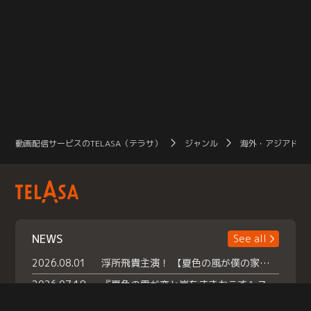
動画配信サービスのTELASA（テラサ）
ジャンル
海外・アジアドラ
NEWS
See all
2026.08.01
浮所飛貴主演！ 【夏色の風が僕の家にやってきた】 本日よりテラサで独占配信スタート！
2026.07.18
『夏色の雲が恋と嵐をまきおこす』スペシャルメイキング 【Part1】2026年７月18日（土）23時30分～配信スタート！話題のシーンの裏側を大公開！豪華キャスト大集合！ 『武宮家 真夏の家族会議』開催！
2026.07.15
救命医・遥（今田）の《心揺さぶる過去》や、 麻酔科医・権野（船越英一郎）の《謎多きプライベート》など… 《知られざるエピソード》を独占配信！