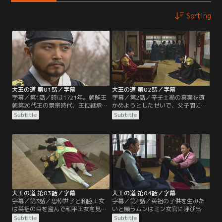
Sorting
大王の道 第01話／字幕
大王の道 第02話／字幕
字幕／第1話／時は1721年。朝鮮王
字幕／第2話／辛壬士禍の真実を確
朝第20代王の景宗時代、王位継承問
かめようとしたせいで、父子間に溝
題による辛壬士禍が起こった。その
が出来てしまい、いつの間にか思悼
Subtitle
Subtitle
事件後、英祖が王位を引き継ぎ21代
世子は英祖を恐れるようになってい
王となるが、この事件に巻き込まれ
た。だが妻の恵嬪ホン氏に支えら
たことで彼の人生は変わってしまい
れ、英祖のちょう愛を受けられる息
一生消えない傷を残すことになっ
子になろうと思悼世子は努力するの
た。
だが…。
大王の道 第03話／字幕
大王の道 第04話／字幕
字幕／第3話／思悼世子と和協王女
字幕／第4話／英祖の子供を生みた
は英祖の目を盗んで和平王女を見舞
いと願うムンはミン女官に呼び出さ
うが英祖にバレてしまい、階段から
れ、はかない夢を見るなと叱責され
Subtitle
Subtitle