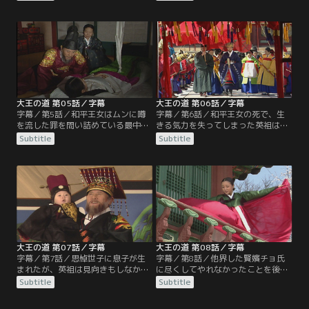
突き落とされて病床に伏してしま
る。だが、ムン女官はソングクを利
う。英祖は、そんな思悼世子を心配
用して、英祖に近づこうと計画す
するどころか、和平王女ばかりに愛
る。一方、思悼世子は、宮中内で流
情を注ぎ、さらには懐妊しているこ
れる悪い噂を耳にして、英祖に逆ら
とを知って大喜びする。
い、娯楽にふける毎日を送るが、そ
んな世子のために惠嬪ホン氏は献身
的に夫に尽くす。
大王の道 第05話／字幕
大王の道 第06話／字幕
字幕／第5話／和平王女はムンに噂
字幕／第6話／和平王女の死で、生
を流した罪を問い詰めている最中に
きる気力を失ってしまった英祖は病
陣痛に襲われ、死産してしまう。和
に伏してしまい王の座を譲ろうと決
Subtitle
Subtitle
平王女が生きていることを知ったム
心する。思悼世子は王意を撤回する
ンは自ら命を絶とうとするが、その
ように訴えるが、その意は受け入れ
和平王女までもが他界してしまう。
られず、思悼世子が英祖の代理を務
英祖は、ちょう愛していた和平王女
めることになる。思悼世子は英祖に
の死により深い悲しみに暮れる。
認められようと努力するが、英祖の
怒りに火をつけるばかりだった。
大王の道 第07話／字幕
大王の道 第08話／字幕
字幕／第7話／思悼世子に息子が生
字幕／第8話／他界した賢嬪チョ氏
まれたが、英祖は見向きもしなかっ
に尽くしてやれなかったことを後悔
た。しかし、夢の中に和平王女が現
する英祖だが、かりもがりの間で出
Subtitle
Subtitle
れ、不思議に思った英祖は孫の体を
会ったムンが亡き母と重なり、しだ
調べる。すると、和平王女と同じ箇
いに心惹かれる。そしてムンの狙い