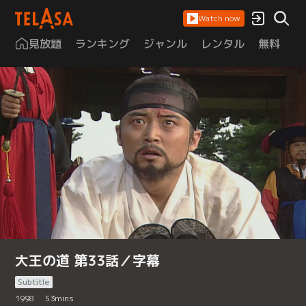
Watch now
見放題
ランキング
ジャンル
レンタル
無料
は
大王の道 第33話／字幕
Subtitle
1998
53
mins