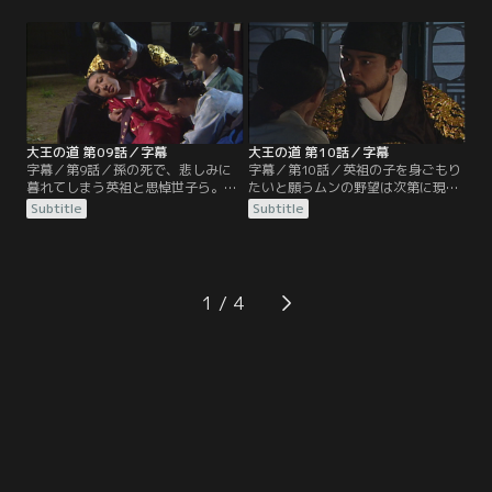
調べる。すると、和平王女と同じ箇
いに心惹かれる。そしてムンの狙い
所にアザがあることを発見し、生ま
どおり、英祖と一夜を共にして、正
れ変わりだと信じて疑わない。だ
4品の階級を手に入れムン・スグォ
が、孫が生まれても思悼世子に対す
ン（淑媛）となる。その頃、恵嬪ホ
る態度を変えないどころが思悼世子
ン氏に新たな命が宿るが、長男は命
への愛情は失われ、孫をちょう愛し
の危機に瀕していた。
始める。
大王の道 第09話／字幕
大王の道 第10話／字幕
字幕／第9話／孫の死で、悲しみに
字幕／第10話／英祖の子を身ごもり
暮れてしまう英祖と思悼世子ら。だ
たいと願うムンの野望は次第に現実
が何よりも深く傷ついたのは惠嬪ホ
化していき、周囲は英祖のちょう愛
Subtitle
Subtitle
ン氏だった。新たな子を身ごもって
を受けるムンが男児を生むことを恐
いる身だが、その悲しみは計り知れ
れていた。一方、思悼世子は辛壬士
ないものだった。一方、その話を耳
禍について悩んでいた。父親への疑
にして、うれしそうに微笑むムン。
惑が消えず、不審に思うあまり恵嬪
宮中に実の兄を呼び入れ、内部の情
ホン氏に悩みを打ち明け、意見を問
1
報を探るように指示する。
うのだが妻をも疑い始める。