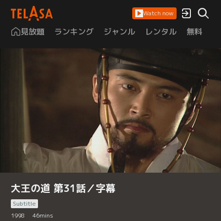
Watch now
見放題
ランキング
ジャンル
レンタル
無料
は
大王の道 第31話／字幕
Subtitle
1998
46
mins