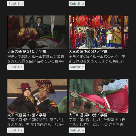
うが英祖にバレてしまい、階段から
れ、はかない夢を見るなと叱責され
Subtitle
Subtitle
突き落とされて病床に伏してしま
る。だが、ムン女官はソングクを利
う。英祖は、そんな思悼世子を心配
用して、英祖に近づこうと計画す
するどころか、和平王女ばかりに愛
る。一方、思悼世子は、宮中内で流
情を注ぎ、さらには懐妊しているこ
れる悪い噂を耳にして、英祖に逆ら
とを知って大喜びする。
い、娯楽にふける毎日を送るが、そ
んな世子のために惠嬪ホン氏は献身
的に夫に尽くす。
大王の道 第05話／字幕
大王の道 第06話／字幕
字幕／第5話／和平王女はムンに噂
字幕／第6話／和平王女の死で、生
を流した罪を問い詰めている最中に
きる気力を失ってしまった英祖は病
陣痛に襲われ、死産してしまう。和
に伏してしまい王の座を譲ろうと決
Subtitle
Subtitle
平王女が生きていることを知ったム
心する。思悼世子は王意を撤回する
ンは自ら命を絶とうとするが、その
ように訴えるが、その意は受け入れ
和平王女までもが他界してしまう。
られず、思悼世子が英祖の代理を務
英祖は、ちょう愛していた和平王女
めることになる。思悼世子は英祖に
の死により深い悲しみに暮れる。
認められようと努力するが、英祖の
怒りに火をつけるばかりだった。
大王の道 第07話／字幕
大王の道 第08話／字幕
字幕／第7話／思悼世子に息子が生
字幕／第8話／他界した賢嬪チョ氏
まれたが、英祖は見向きもしなかっ
に尽くしてやれなかったことを後悔
た。しかし、夢の中に和平王女が現
する英祖だが、かりもがりの間で出
Subtitle
Subtitle
れ、不思議に思った英祖は孫の体を
会ったムンが亡き母と重なり、しだ