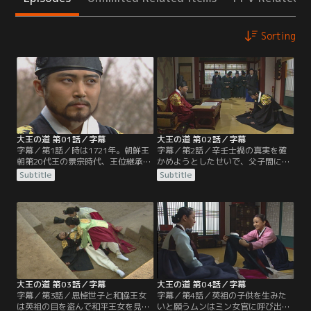
Sorting
大王の道 第01話／字幕
大王の道 第02話／字幕
字幕／第1話／時は1721年。朝鮮王
字幕／第2話／辛壬士禍の真実を確
朝第20代王の景宗時代、王位継承問
かめようとしたせいで、父子間に溝
題による辛壬士禍が起こった。その
が出来てしまい、いつの間にか思悼
Subtitle
Subtitle
事件後、英祖が王位を引き継ぎ21代
世子は英祖を恐れるようになってい
王となるが、この事件に巻き込まれ
た。だが妻の恵嬪ホン氏に支えら
たことで彼の人生は変わってしまい
れ、英祖のちょう愛を受けられる息
一生消えない傷を残すことになっ
子になろうと思悼世子は努力するの
た。
だが…。
大王の道 第03話／字幕
大王の道 第04話／字幕
字幕／第3話／思悼世子と和協王女
字幕／第4話／英祖の子供を生みた
は英祖の目を盗んで和平王女を見舞
いと願うムンはミン女官に呼び出さ