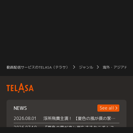
動画配信サービスのTELASA（テラサ）
ジャンル
海外・アジアドラ
NEWS
See all
2026.08.01
浮所飛貴主演！ 【夏色の風が僕の家にやってきた】 本日よりテラサで独占配信スタート！
2026.07.18
『夏色の雲が恋と嵐をまきおこす』スペシャルメイキング 【Part1】2026年７月18日（土）23時30分～配信スタート！話題のシーンの裏側を大公開！豪華キャスト大集合！ 『武宮家 真夏の家族会議』開催！