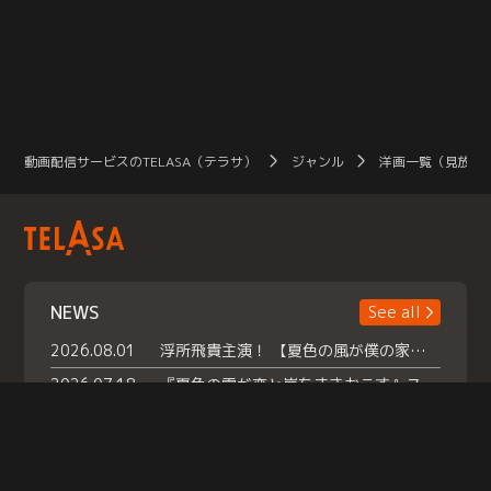
動画配信サービスのTELASA（テラサ）
ジャンル
洋画一覧（見放題
NEWS
See all
2026.08.01
浮所飛貴主演！ 【夏色の風が僕の家にやってきた】 本日よりテラサで独占配信スタート！
2026.07.18
『夏色の雲が恋と嵐をまきおこす』スペシャルメイキング 【Part1】2026年７月18日（土）23時30分～配信スタート！話題のシーンの裏側を大公開！豪華キャスト大集合！ 『武宮家 真夏の家族会議』開催！
2026.07.15
救命医・遥（今田）の《心揺さぶる過去》や、 麻酔科医・権野（船越英一郎）の《謎多きプライベート》など… 《知られざるエピソード》を独占配信！