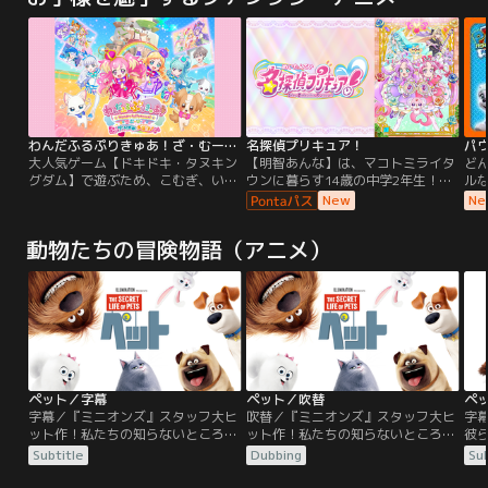
わんだふるぷりきゅあ！ざ・むーびー！ドキドキ・ゲームの世界で大冒険！
名探偵プリキュア！
パ
大人気ゲーム【ドキドキ・タヌキン
【明智あんな】は、マコトミライタ
ど
グダム】で遊ぶため、こむぎ、いろ
ウンに暮らす14歳の中学2年生！誕
ル
は、ユキ、まゆ、大福、悟が集合！
生日に現れた妖精【ポチタン】と、
ト
New
Ne
ただのゲームのはずが…あやしいタ
お部屋にあったペンダントに導かれ
ム
ヌキがいるゲームの世界に入っちゃ
て2027年から1999年のまことみら
住
動物たちの冒険物語（アニメ）
った！？さらに大ピンチ！こむぎ
い市にタイムスリップ…！そこで出
た
は、いろはやみんなと離れ離れ
会ったのは、名探偵に憧れている14
う
に…！？大好きないろはに会うため
歳の女の子【小林みくる】！そんな
こ
に、こむぎはいろんなゲーム対決に
中、事件発生！？大切なものを盗ま
ク
挑戦することに！
れて困っている人がいるみたい…！
ブ
事件は【怪盗団ファントム】のしわ
活
ざ…！？困っている人を見逃せな
い…！そんな思いから、あんなとみ
くるは【名探偵プリキュア】に変
ペット／字幕
ペット／吹替
ペ
身！！名探偵プリキュアがみんなの
字幕／『ミニオンズ』スタッフ大ヒ
吹替／『ミニオンズ』スタッフ大ヒ
字
笑顔を推理で守る！「そのナゾ！キ
ット作！私たちの知らないところ
ット作！私たちの知らないところ
彼
ュアット解決！」そして、あんなは
で、ペットは何をしてるのだろ
で、ペットは何をしてるのだろ
キ
Subtitle
Dubbing
Sub
元の時代に戻ることができるの
う？…誰もが楽しめる、世代を超え
う？…誰もが楽しめる、世代を超え
ト
か…！？
て人々を魅了する感動のストーリ
て人々を魅了する感動のストーリ
動