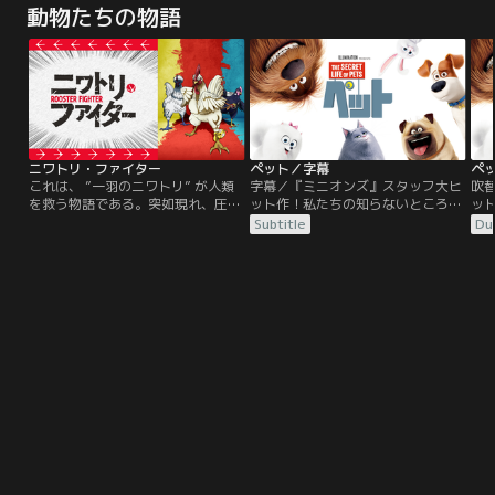
動物たちの物語
ー！ニューヨーク・マンハッタンに
ー！ニューヨーク・マンハッタンに
ケ
住むマックスは、飼い主ケイティに
住むマックスは、飼い主ケイティに
の
愛され、幸せな生活を送っていた。
愛され、幸せな生活を送っていた。
ク
ところが、ケイティが新たに毛むく
ところが、ケイティが新たに毛むく
ム
じゃらの大型犬デュークを引き取っ
じゃらの大型犬デュークを引き取っ
は
てきたから、さあ大変！
てきたから、さあ大変！
る
ニワトリ・ファイター
ペット／字幕
ペ
これは、 ”一羽のニワトリ” が人類
字幕／『ミニオンズ』スタッフ大ヒ
吹
を救う物語である。突如現れ、圧倒
ット作！私たちの知らないところ
ッ
的な力で人類への攻撃を始めた “鬼
で、ペットは何をしてるのだろ
で
Subtitle
Du
獣（きじゅう）”と呼ばれる異形の
う？…誰もが楽しめる、世代を超え
う
モノ。 街が破壊され、絶望に暮れる
て人々を魅了する感動のストーリ
て
人々…。誰もが諦めかけたその時、
ー！ニューヨーク・マンハッタンに
ー
鬼獣に立ち向かう一つの影が--！
住むマックスは、飼い主ケイティに
住
「テメーら、トサカにくるぜ！！」
愛され、幸せな生活を送っていた。
愛
人類の前に降り立った、小さな希
ところが、ケイティが新たに毛むく
と
望。 それは “一羽のニワトリ” だっ
じゃらの大型犬デュークを引き取っ
じ
た。前代未聞のオンドリ・バトル・
てきたから、さあ大変！
て
アクション、開幕！！