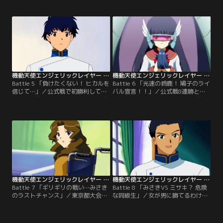
れて練習場へ来たみさきは、音楽に
都予選に出場することになったみさ
合わせてヒカルを踊らせるという練
き。初戦の相手は、スピード重視型
習に挑戦。練習に熱中している間
のエンジェル・カタリナを操る氷川
に、いっちゃんは姿を消すが、入れ
優子。高速スピンしながら繰り出さ
替わるように現れた少年・王二郎か
れるカタリナのキックで、ヒカルは
ら一緒に練習をしようと誘われる。
一方的に体力を削られてしまう。
機動天使エンジェリックレイヤー 第05話
機動天使エンジェリックレイヤー 第06話
Battle 5 「負けたくない！ ヒカルを
Battle 6 「光速の鈴鹿！ 鳩子のライ
信じて…」／公式戦で初勝利して
バル宣言！！」／公式戦8連勝と絶
も、まだ自信がもてないみさき。鳩
好調のみさきだが、次の相手は鳩子
子は「みさきはエンジェリックレイ
の操る「高速の鈴鹿」。鳩子との戦
ヤーにとって一番大切なものを持っ
いの中で弱気を克服したみさきは、
てる」と励ます。しかし、2回戦で
反撃も恐れず積極的に攻撃するが、
重量型エンジェル・バスケスと対戦
すべての動きを読まれてしまう。鳩
したみさきは、バスケスのパワフル
子は、みさきの動きを見てヒカルの
な攻撃でヒカルが壊れることを恐
動きを予測していたのだ。みさきも
れ、判定勝ち狙いの消極的な戦いに
そのことに気づくが、鳩子はさらに
徹してしまう。
一枚上手。
機動天使エンジェリックレイヤー 第07話
機動天使エンジェリックレイヤー 第08話
Battle 7 「ギリギリの戦い…みさき
Battle 8 「みさきVS ミサキ？ 危険
のラストチャンス」／東京都大会最
な同級生」／女が男に勝てるわけな
終戦でみさきが戦うのは、同じ8勝1
いと豪語する同級生の岬了と、エン
敗の新人デウス柴田まりあとエンジ
ジェリックレイヤー3本勝負を戦う
ェル椿。この試合に勝利した方が、
ことになったみさき。1本目は奇襲