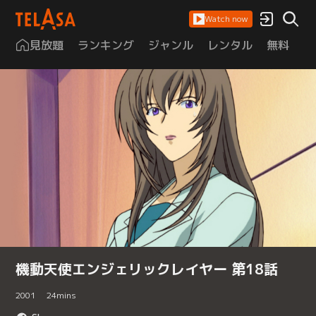
Watch now
見放題
ランキング
ジャンル
レンタル
無料
は
機動天使エンジェリックレイヤー 第18話
2001
24
mins