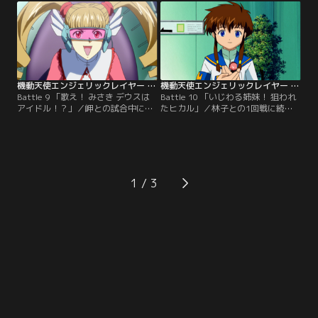
関東大会へ進出できるのだ。初めて
されて場外負け。2本目は判定勝ち
敗戦したことのトラウマで、ヒカル
したものの、やはり力の弱いヒカル
が怪我することを極端に恐れるみさ
では強くなれないかもと自信を失っ
きは、いつものようにヒカルを動か
てしまう。だが、トイレで出会った
すことができない。
見知らぬ美少女から励まされたこと
で…。
機動天使エンジェリックレイヤー 第09話
機動天使エンジェリックレイヤー 第10話
Battle 9 「歌え！ みさき デウスは
Battle 10 「いじわる姉妹！ 狙われ
アイドル！？」／岬との試合中に会
たヒカル」／林子との1回戦に続き2
った女の子が、大人気アイドルの瀬
回戦も突破したみさき。3回戦の相
戸林子だと知って驚くみさき。しか
手は、鳩子に強烈なライバル心を抱
も関東大会1回戦では、その林子と
いている藤崎円香だ。試合前、円香
対戦することに。林子が操るランガ
の妹・有栖からヒカルを見たいと頼
の必殺技「死の踊り」は、離れた相
まれたみさきは、喜んで了承する
手にもダメージを与える技。見えな
が、その際、密かに何かの装置をヒ
1
い攻撃を受け続けるうち、観衆の声
カルに取り付けられてしまう。
援も林子に集中し…。