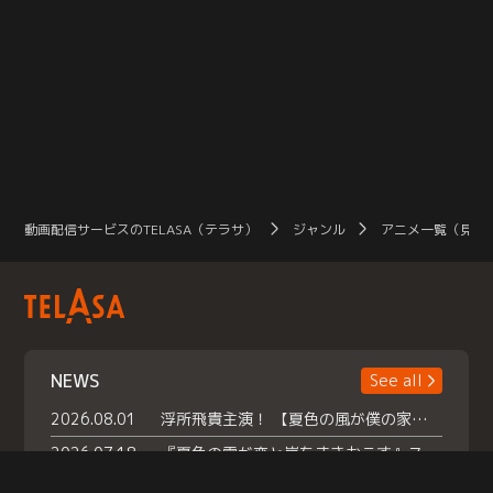
動画配信サービスのTELASA（テラサ）
ジャンル
アニメ一覧（見放
NEWS
See all
2026.08.01
浮所飛貴主演！ 【夏色の風が僕の家にやってきた】 本日よりテラサで独占配信スタート！
2026.07.18
『夏色の雲が恋と嵐をまきおこす』スペシャルメイキング 【Part1】2026年７月18日（土）23時30分～配信スタート！話題のシーンの裏側を大公開！豪華キャスト大集合！ 『武宮家 真夏の家族会議』開催！
2026.07.15
救命医・遥（今田）の《心揺さぶる過去》や、 麻酔科医・権野（船越英一郎）の《謎多きプライベート》など… 《知られざるエピソード》を独占配信！