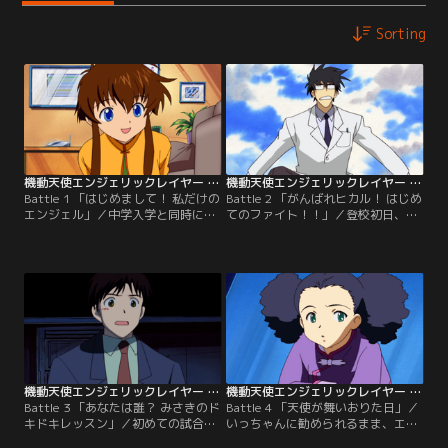
Sorting
機動天使エンジェリックレイヤー 第01話
機動天使エンジェリックレイヤー 第02話
Battle 1 「はじめまして！ 私だけの
Battle 2 「がんばれヒカル！ はじめ
エンジェル」／中学入学と同時に和
てのファイト！！」／登校初日、エ
歌山の祖父母の家を出て、上京した
ンジェリックレイヤーに詳しい幼稚
鈴原みさき。乗り換えに失敗して東
園児・鳩子に出会ったみさき。そし
京駅の外に出てしまった彼女は、街
て、鳩子の兄で同級生の虎太郎と、
頭テレビで放映されていた格闘技に
その幼なじみの珠代とも友達にな
釘付け。謎の男いっちゃんから、そ
る。下校途中、いっちゃんと一緒に
れがエンジェリックレイヤーという
エンジェリックレイヤーの練習場へ
ゲームだと教わると、自分のエンジ
行ったみさきは、間違えて大会へ参
ェルを作るための商品一式を購入す
加することに。
る。
機動天使エンジェリックレイヤー 第03話
機動天使エンジェリックレイヤー 第04話
Battle 3 「あなたは誰？ みさきのド
Battle 4 「天使が舞いおりた日」／
キドキレッスン」／初めての試合に
いっちゃんに勧められるまま、エン
勝利した翌日もいっちゃんに連れら
ジェリックレイヤー公式大会の東京