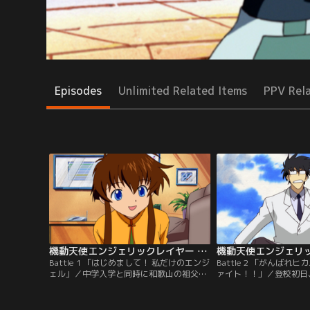
Episodes
Unlimited Related Items
PPV Rel
機動天使エンジェリックレイヤー 第01話
Battle 1 「はじめまして！ 私だけのエンジ
Battle 2 「がんばれ
ェル」／中学入学と同時に和歌山の祖父母
ァイト！！」／登校初日
の家を出て、上京した鈴原みさき。乗り換
レイヤーに詳しい幼稚園
えに失敗して東京駅の外に出てしまった彼
たみさき。そして、鳩子
女は、街頭テレビで放映されていた格闘技
太郎と、その幼なじみの