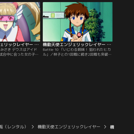
ンしながら繰り出される
で重量型エンジェル・バスケスと対戦した
で、ヒカルは一方的に体
みさきは、バスケスのパワフルな攻撃でヒ
う。
カルが壊れることを恐れ、判定勝ち狙いの
消極的な戦いに徹してしまう。
機動天使エンジェリックレイヤー 第09話
機動天使エンジェリックレイヤー 第10話
え！ みさき デウスはアイド
Battle 10 「いじわる姉妹！ 狙われたヒカ
試合中に会った女の子
ル」／林子との1回戦に続き2回戦も突破し
ルの瀬戸林子だと知って
たみさき。3回戦の相手は、鳩子に強烈な
も関東大会1回戦では、
ライバル心を抱いている藤崎円香だ。試合
ることに。林子が操るラ
前、円香の妹・有栖からヒカルを見たいと
の踊り」は、離れた相手
頼まれたみさきは、喜んで了承するが、そ
える技。見えない攻撃を
の際、密かに何かの装置をヒカルに取り付
観衆の声援も林子に集中
けられてしまう。
覧（レンタル）
機動天使エンジェリックレイヤー
機動天使エン