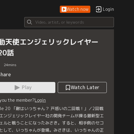
Watch now
Login
動天使エンジェリックレイヤー
20話
24
mins
Share
Play
Watch Later
 you the member?
Login
ttle 20 「敵はいっちゃん？ 戸惑いの二回戦！」／2回戦
エンジェリックレイヤー社の開発チームが操る最新型エ
ェルと戦うことになったみさき。すると、相手側のセコ
として、いっちゃんが登場。みさきは、いっちゃんの正