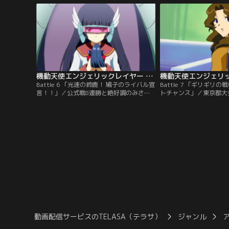
に釘付け。謎の男いっちゃんから、それが
る。下校途中、いっちゃ
エンジェリックレイヤーというゲームだと
ェリックレイヤーの練習
教わると、自分のエンジェルを作るための
は、間違えて大会へ参加
商品一式を購入する。
機動天使エンジェリックレイヤー 第06話
Battle 6 「光速の鈴鹿！ 鳩子のライバル宣
Battle 7 「ギリギリ
言！！」／公式戦8連勝と絶好調のみさき
トチャンス」／東京都大
だが、次の相手は鳩子の操る「高速の鈴
が戦うのは、同じ8勝1
鹿」。鳩子との戦いの中で弱気を克服した
まりあとエンジェル椿。
みさきは、反撃も恐れず積極的に攻撃する
た方が、関東大会へ進出
が、すべての動きを読まれてしまう。鳩子
て敗戦したことのトラウ
は、みさきの動きを見てヒカルの動きを予
我することを極端に恐れ
測していたのだ。みさきもそのことに気づ
ものようにヒカルを動か
くが、鳩子はさらに一枚上手。
い。
動画配信サービスのTELASA（テラサ）
ジャンル