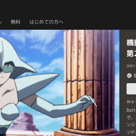
ル
無料
はじめての方へ
機
第
2001
Are
Ba
で、
ンジ
ンド