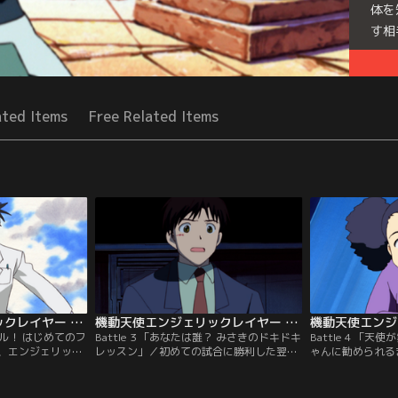
体を
す相
Seri
ated Items
Free Related Items
機動天使エンジェリックレイヤー 第02話
機動天使エンジェリックレイヤー 第03話
ヒカル！ はじめてのフ
Battle 3 「あなたは誰？ みさきのドキドキ
Battle 4 「
、エンジェリック
レッスン」／初めての試合に勝利した翌日
ゃんに勧められる
児・鳩子に出会っ
もいっちゃんに連れられて練習場へ来たみ
イヤー公式大会の
の兄で同級生の虎
さきは、音楽に合わせてヒカルを踊らせる
とになったみさき
珠代とも友達にな
という練習に挑戦。練習に熱中している間
ド重視型のエンジ