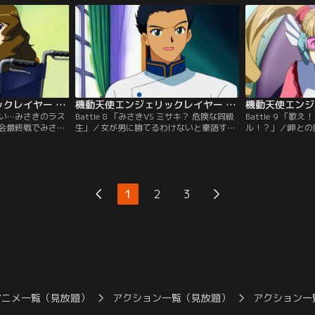
んと一緒にエンジ
に、いっちゃんは姿を消すが、入れ替わる
川優子。高速スピ
場へ行ったみさき
ように現れた少年・王二郎から一緒に練習
カタリナのキック
することに。
をしようと誘われる。
力を削られてしま
機動天使エンジェリックレイヤー 第07話
機動天使エンジェリックレイヤー 第08話
の戦い…みさきのラス
Battle 8 「みさきVS ミサキ？ 危険な同級
Battle 9 「歌
会最終戦でみさき
生」／女が男に勝てるわけないと豪語する
ル！？」／岬との
敗の新人デウス柴田
同級生の岬了と、エンジェリックレイヤー
が、大人気アイド
この試合に勝利し
3本勝負を戦うことになったみさき。1本目
驚くみさき。しか
できるのだ。初め
は奇襲されて場外負け。2本目は判定勝ち
その林子と対戦す
マで、ヒカルが怪
したものの、やはり力の弱いヒカルでは強
ンガの必殺技「死
るみさきは、いつ
くなれないかもと自信を失ってしまう。だ
にもダメージを与
1
2
3
すことができな
が、トイレで出会った見知らぬ美少女から
受け続けるうち、
励まされたことで…。
し…。
アニメ一覧（見放題）
アクション一覧（見放題）
アクション一