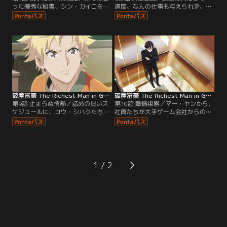
った優秀な秘書、シン・カイロを迎
週間、なんの仕事も与えられず、た
え、ペイ・チェンたちは新たなオフ
だゲームをして過ごすことに不安を
ィスを探し始める。資金を使って赤
覚える社員たち。初出勤の日から一
字を出すために、スタートアップ企
度も姿を見せない社長のペイ・チェ
業にしては十分すぎるほどの高級物
ンに対し、ビジネス拡大のために動
件を借りたチェン。さらに、設備も
いてるのではないかと勘ぐりだす。
十分すぎるほどの物を次々と取り揃
しかし、当のチェンはどうやって赤
えていく。そして、事業でも赤字を
字を出すか方針を考えていた。そし
出すために新しく社員を迎えようと
て、チェンはある1つの結論を導き
する。手始めに…。
出す。
破産富豪 The Richest Man in GAME 第09話
破産富豪 The Richest Man in GAME 第10話
第9話 止まらぬ情熱／詰めの甘いス
第10話 敵情視察／マー・ヤンから、
ケジュールに、コウ・シハクたちは
社員たちが大手ゲーム会社からの引
納期に間に合わせようと禁止されて
き抜きにあっていると連絡を受け、
いる残業をしながらゲーム開発を進
ペイ・チェンはオフィスに急行す
めていた。そして、ペイ・チェンの
る。しかし、そこに社員たちの姿は
予想を上回るスピードでゲームデザ
なく、オフィスは散らかっていた。
インを仕上げてしまう。このままで
リリースまでもう時間がない中、ど
は赤字を出すどころか、過去にリリ
うやってゲームを完成させようか悩
1
ースしたゲームのせいで増えた資金
むチェン。すると、そこに現れたの
を使い切ることも難しいと頭を抱え
は引き抜かれたはずの社員たちだっ
るチェン。
た。