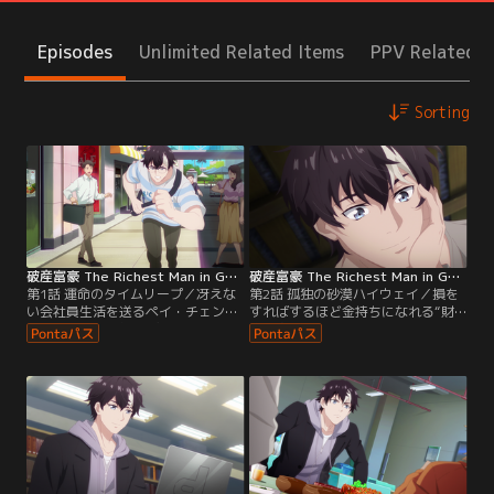
Episodes
Unlimited Related Items
PPV Related I
Sorting
破産富豪 The Richest Man in GAME 第01話
破産富豪 The Richest Man in GAME 第02話
第1話 運命のタイムリープ／冴えな
第2話 孤独の砂漠ハイウェイ／損を
い会社員生活を送るペイ・チェン
すればするほど金持ちになれる“財
は、上司からの無茶ぶりに反抗でき
産変換システム”を使い、ゲーム会
ず、一人夜中まで残業を強いられて
社を立ち上げたペイ・チェン。早速
いた。すると突然、スマホの画面が
ユーザーにストレスのかかる“クソ
光りだし、気が付くとチェンは大学
ゲー”をリリースし、赤字を狙いに
時代にタイムリープしていた。戸惑
いく。後日、チェンの作ったゲーム
うチェンだったが、彼の前に財産変
はとあるゲーム実況配信者の目にと
換システム・通称リッチェストと名
まり、そのあまりにもひどい内容に
乗る謎のキャラクターが現れ、チェ
酷評を受ける。しかし、この動画を
ンに資金を提供し…。
きっかけに…。