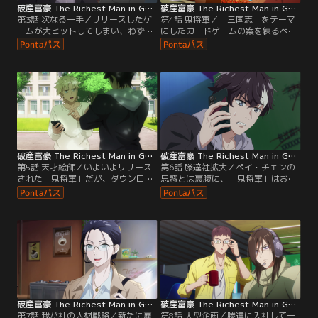
破産富豪 The Richest Man in GAME 第03話
破産富豪 The Richest Man in GAME 第04話
第3話 次なる一手／リリースしたゲ
第4話 鬼将軍／「三国志」をテーマ
ームが大ヒットしてしまい、わずか
にしたカードゲームの案を練るペ
な金額しか獲得できなかったペイ・
イ・チェンとマー・ヤン。張り切る
チェンは焦りを覚える。どうすれば
マー・ヤンの出すアイデアは的外れ
赤字を出せるのか考えていると、友
なものばかりで、損失を出したいチ
人のマー・ヤンたちからゲームに誘
ェンには好都合だった。そして、2
われる。そこで足を引っ張るばかり
人はネットで見つけた無名の絵師、
のマー・ヤンのプレイを目にしたチ
ルアン・グアンジェンに仕事を依頼
ェンは、仕事でもポンコツっぷりを
する。破格の報酬に喜び、依頼を引
発揮して赤字を生んでくれるのでは
き受けるルアンだったが…。
ないかと期待し…。
破産富豪 The Richest Man in GAME 第05話
破産富豪 The Richest Man in GAME 第06話
第5話 天才絵師／いよいよリリース
第6話 滕達社拡大／ペイ・チェンの
された「鬼将軍」だが、ダウンロー
思惑とは裏腹に、「鬼将軍」はおす
ド数は少なく酷評されていた。憤る
すめ新作ゲームにランク入りするほ
マー・ヤンとは裏腹に、赤字を出し
どのヒット作となる。さらに、リッ
たいペイ・チェンは静観するようマ
チェストから次のステージに入った
ー・ヤンに言う。一方、多額のギャ
と告げられ、リリースした2つのゲ
ラを手にしたルアン・グアンジェン
ームの利益をどう消化していくか、
たちは、自分たちがかかわったゲー
今まで以上に悩みが増えていくチェ
ムが、実は全く宣伝されていないこ
ンであった。そんなとき、チェンの
とを知る。チェンのユーザーを思う
立ち上げた会社に、とある大企業か
志の高さから…。
ら…。
破産富豪 The Richest Man in GAME 第07話
破産富豪 The Richest Man in GAME 第08話
第7話 我が社の人材戦略／新たに雇
第8話 大型企画／滕達に入社して一