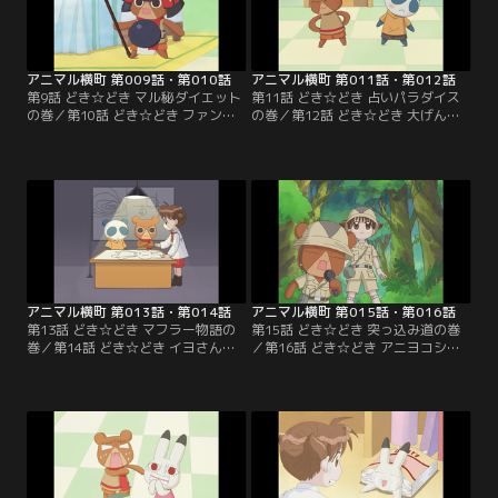
アニマル横町 第009話・第010話
アニマル横町 第011話・第012話
第9話 どき☆どき マル秘ダイエット
第11話 どき☆どき 占いパラダイス
の巻／第10話 どき☆どき ファンレ
の巻／第12話 どき☆どき 大げんか
ターの巻
の巻
アニマル横町 第013話・第014話
アニマル横町 第015話・第016話
第13話 どき☆どき マフラー物語の
第15話 どき☆どき 突っ込み道の巻
巻／第14話 どき☆どき イヨさん事
／第16話 どき☆どき アニヨコシリ
件です！の巻
トリの巻