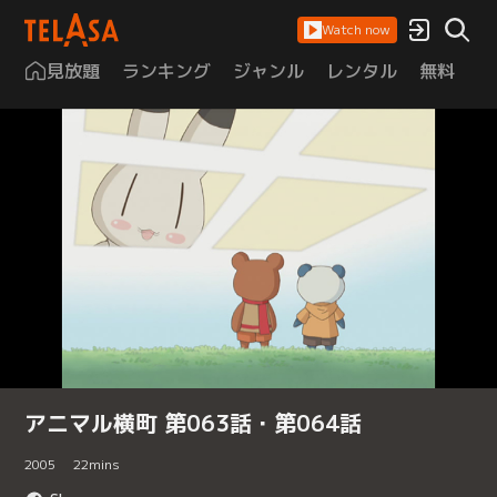
Watch now
見放題
ランキング
ジャンル
レンタル
無料
は
アニマル横町 第063話・第064話
2005
22
mins