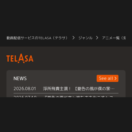
動画配信サービスのTELASA（テラサ）
ジャンル
アニメ一覧（見放
NEWS
See all
2026.08.01
浮所飛貴主演！ 【夏色の風が僕の家にやってきた】 本日よりテラサで独占配信スタート！
2026.07.18
『夏色の雲が恋と嵐をまきおこす』スペシャルメイキング 【Part1】2026年７月18日（土）23時30分～配信スタート！話題のシーンの裏側を大公開！豪華キャスト大集合！ 『武宮家 真夏の家族会議』開催！
2026.07.15
救命医・遥（今田）の《心揺さぶる過去》や、 麻酔科医・権野（船越英一郎）の《謎多きプライベート》など… 《知られざるエピソード》を独占配信！