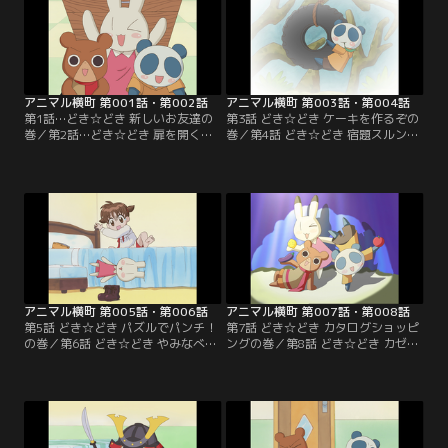
アニマル横町 第001話・第002話
アニマル横町 第003話・第004話
第1話…どき☆どき 新しいお友達の
第3話 どき☆どき ケーキを作るぞの
巻／第2話…どき☆どき 扉を開くの
巻／第4話 どき☆どき 宿題スルンジ
巻
ャーの巻
アニマル横町 第005話・第006話
アニマル横町 第007話・第008話
第5話 どき☆どき パズルでパンチ！
第7話 どき☆どき カタログショッピ
の巻／第6話 どき☆どき やみなべパ
ングの巻／第8話 どき☆どき カゼっ
ーチーの巻
ぴきの巻