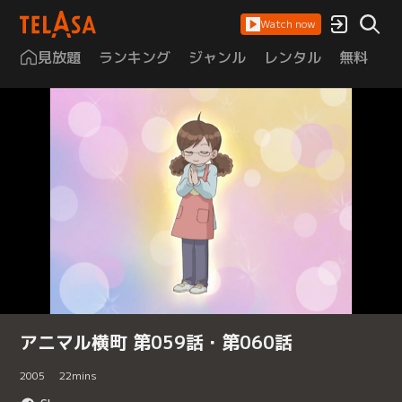
Watch now
見放題
ランキング
ジャンル
レンタル
無料
は
アニマル横町 第059話・第060話
2005
22
mins