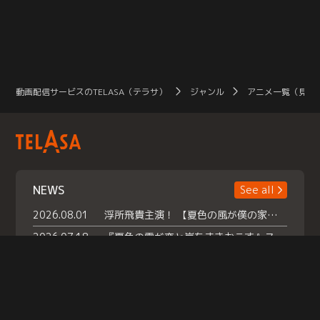
動画配信サービスのTELASA（テラサ）
ジャンル
アニメ一覧（見放
NEWS
See all
2026.08.01
浮所飛貴主演！ 【夏色の風が僕の家にやってきた】 本日よりテラサで独占配信スタート！
2026.07.18
『夏色の雲が恋と嵐をまきおこす』スペシャルメイキング 【Part1】2026年７月18日（土）23時30分～配信スタート！話題のシーンの裏側を大公開！豪華キャスト大集合！ 『武宮家 真夏の家族会議』開催！
2026.07.15
救命医・遥（今田）の《心揺さぶる過去》や、 麻酔科医・権野（船越英一郎）の《謎多きプライベート》など… 《知られざるエピソード》を独占配信！