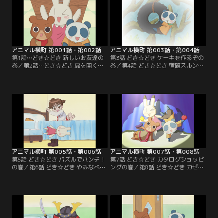
アニマル横町 第001話・第002話
アニマル横町 第003話・第004話
第1話…どき☆どき 新しいお友達の
第3話 どき☆どき ケーキを作るぞの
巻／第2話…どき☆どき 扉を開くの
巻／第4話 どき☆どき 宿題スルンジ
巻
ャーの巻
アニマル横町 第005話・第006話
アニマル横町 第007話・第008話
第5話 どき☆どき パズルでパンチ！
第7話 どき☆どき カタログショッピ
の巻／第6話 どき☆どき やみなべパ
ングの巻／第8話 どき☆どき カゼっ
ーチーの巻
ぴきの巻