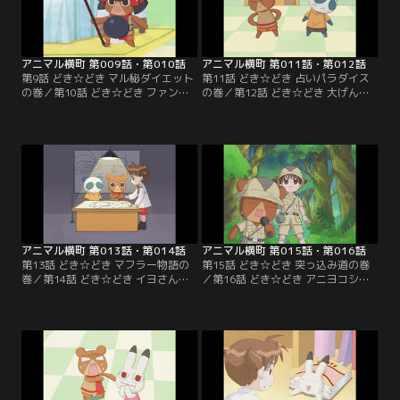
アニマル横町 第009話・第010話
アニマル横町 第011話・第012話
第9話 どき☆どき マル秘ダイエット
第11話 どき☆どき 占いパラダイス
の巻／第10話 どき☆どき ファンレ
の巻／第12話 どき☆どき 大げんか
ターの巻
の巻
アニマル横町 第013話・第014話
アニマル横町 第015話・第016話
第13話 どき☆どき マフラー物語の
第15話 どき☆どき 突っ込み道の巻
巻／第14話 どき☆どき イヨさん事
／第16話 どき☆どき アニヨコシリ
件です！の巻
トリの巻