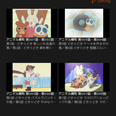
Sorting
アニマル横町 第001話・第002話
アニマル横町 第003話・第004話
第1話…どき☆どき 新しいお友達の
第3話 どき☆どき ケーキを作るぞの
巻／第2話…どき☆どき 扉を開くの
巻／第4話 どき☆どき 宿題スルンジ
巻
ャーの巻
アニマル横町 第005話・第006話
アニマル横町 第007話・第008話
第5話 どき☆どき パズルでパンチ！
第7話 どき☆どき カタログショッピ
の巻／第6話 どき☆どき やみなべパ
ングの巻／第8話 どき☆どき カゼっ
ーチーの巻
ぴきの巻