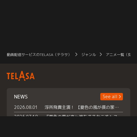
動画配信サービスのTELASA（テラサ）
ジャンル
アニメ一覧（見放
NEWS
See all
2026.08.01
浮所飛貴主演！ 【夏色の風が僕の家にやってきた】 本日よりテラサで独占配信スタート！
2026.07.18
『夏色の雲が恋と嵐をまきおこす』スペシャルメイキング 【Part1】2026年７月18日（土）23時30分～配信スタート！話題のシーンの裏側を大公開！豪華キャスト大集合！ 『武宮家 真夏の家族会議』開催！
2026.07.15
救命医・遥（今田）の《心揺さぶる過去》や、 麻酔科医・権野（船越英一郎）の《謎多きプライベート》など… 《知られざるエピソード》を独占配信！