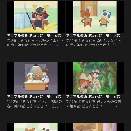
アニマル横町 第009話・第010話
アニマル横町 第011話・第012話
第9話 どき☆どき マル秘ダイエット
第11話 どき☆どき 占いパラダイス
の巻／第10話 どき☆どき ファンレ
の巻／第12話 どき☆どき 大げんか
ターの巻
の巻
アニマル横町 第013話・第014話
アニマル横町 第015話・第016話
第13話 どき☆どき マフラー物語の
第15話 どき☆どき 突っ込み道の巻
巻／第14話 どき☆どき イヨさん事
／第16話 どき☆どき アニヨコシリ
件です！の巻
トリの巻