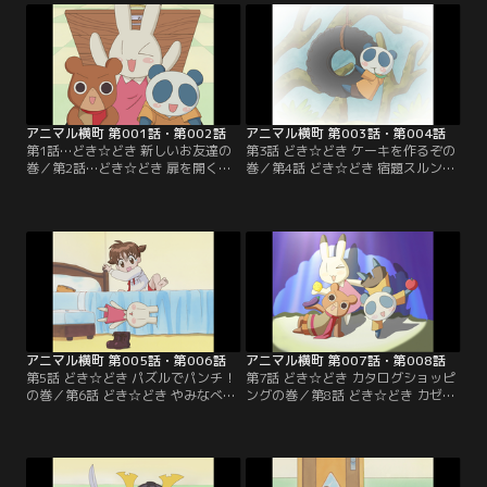
アニマル横町 第001話・第002話
アニマル横町 第003話・第004話
第1話…どき☆どき 新しいお友達の
第3話 どき☆どき ケーキを作るぞの
巻／第2話…どき☆どき 扉を開くの
巻／第4話 どき☆どき 宿題スルンジ
巻
ャーの巻
アニマル横町 第005話・第006話
アニマル横町 第007話・第008話
第5話 どき☆どき パズルでパンチ！
第7話 どき☆どき カタログショッピ
の巻／第6話 どき☆どき やみなべパ
ングの巻／第8話 どき☆どき カゼっ
ーチーの巻
ぴきの巻