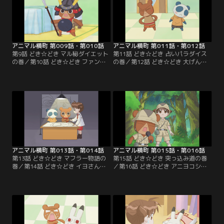
アニマル横町 第009話・第010話
アニマル横町 第011話・第012話
第9話 どき☆どき マル秘ダイエット
第11話 どき☆どき 占いパラダイス
の巻／第10話 どき☆どき ファンレ
の巻／第12話 どき☆どき 大げんか
ターの巻
の巻
アニマル横町 第013話・第014話
アニマル横町 第015話・第016話
第13話 どき☆どき マフラー物語の
第15話 どき☆どき 突っ込み道の巻
巻／第14話 どき☆どき イヨさん事
／第16話 どき☆どき アニヨコシリ
件です！の巻
トリの巻