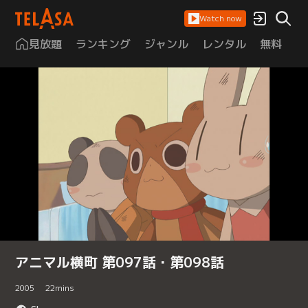
Watch now
見放題
ランキング
ジャンル
レンタル
無料
は
アニマル横町 第097話・第098話
2005
22
mins