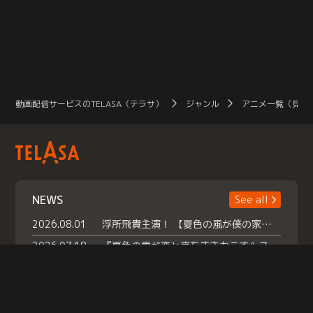
動画配信サービスのTELASA（テラサ）
ジャンル
アニメ一覧（見放
NEWS
See all
2026.08.01
浮所飛貴主演！ 【夏色の風が僕の家にやってきた】 本日よりテラサで独占配信スタート！
2026.07.18
『夏色の雲が恋と嵐をまきおこす』スペシャルメイキング 【Part1】2026年７月18日（土）23時30分～配信スタート！話題のシーンの裏側を大公開！豪華キャスト大集合！ 『武宮家 真夏の家族会議』開催！
2026.07.15
救命医・遥（今田）の《心揺さぶる過去》や、 麻酔科医・権野（船越英一郎）の《謎多きプライベート》など… 《知られざるエピソード》を独占配信！