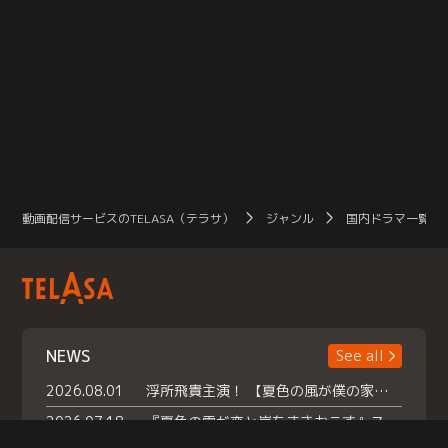
動画配信サービスのTELASA（テラサ）
ジャンル
国内ドラマ一覧（
NEWS
See all
2026.08.01
浮所飛貴主演！ 【夏色の風が僕の家にやってきた】 本日よりテラサで独占配信スタート！
2026.07.18
『夏色の雲が恋と嵐をまきおこす』スペシャルメイキング 【Part1】2026年７月18日（土）23時30分～配信スタート！話題のシーンの裏側を大公開！豪華キャスト大集合！ 『武宮家 真夏の家族会議』開催！