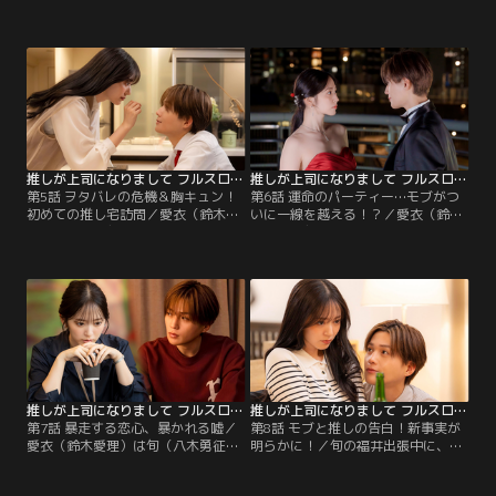
（八木勇征）を社長秘書として支え
誌の取材中、旬（八木勇征）を挑発
る決意をした愛衣（鈴木愛理）。初
する編集長（パンツェッタ ジローラ
の仕事相手の朝霧青（IKKO）は、旬
モ）に愛衣（鈴木愛理）が、秘書と
を芸能人としか見ておらず…。その
して切れる！？その後も銭湯でファ
後連ドラの撮影に同行した愛衣。旬
ンに見つかりそうになったり、暗闇
の複雑な思いに気づき、ある行動
嫌いな旬を停電が襲ったりと大混
に！
乱！
推しが上司になりまして フルスロットル（2025/11/05放送分）第05話
推しが上司になりまして フルスロットル（2025/11/12放送分）第06話
第5話 ヲタバレの危機＆胸キュン！
第6話 運命のパーティー…モブがつ
初めての推し宅訪問／愛衣（鈴木愛
いに一線を越える！？／愛衣（鈴木
理）は社長の旬（八木勇征）のこと
愛理）は旬（八木勇征）とマンショ
ばかり考えてししまい反省の日々。
ンに入る姿を激写され、ネットを炎
ある日、推し友のひかる（東雲う
上させてしまう。数日後、旬とパー
み）に、旬の舞台挨拶付き映画に誘
ティーに参加した愛衣は、旬から思
われ、推しとの遠い距離を認識すべ
いがけない言葉を告げられ…。いよ
く映画館に向かうのだが…。
いよ二人の恋が動き出す！？
推しが上司になりまして フルスロットル（2025/11/19放送分）第07話
推しが上司になりまして フルスロットル（2025/11/26放送分）第08話
第7話 暴走する恋心、暴かれる嘘／
第8話 モブと推しの告白！新事実が
愛衣（鈴木愛理）は旬（八木勇征）
明らかに！／旬の福井出張中に、波
に告白された途端逃げ出してしま
留（ミチ）のSNSに男性と親しげに
い、気まずい。また同僚に旬ヲタク
腕を絡める写真が！写真の男性は、