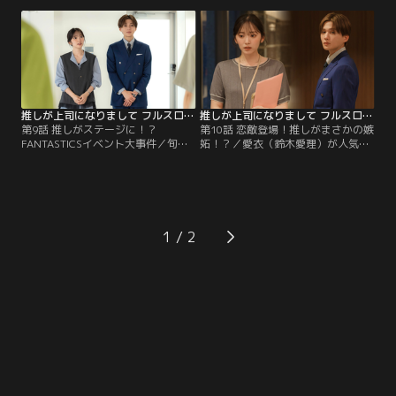
と感づかれ大慌て！ある夜、愛衣は
なんと旬と同じ腕時計をしていた。
二階堂（濱津隆之）と食事に行った
悶々とする愛衣は、ついに旬に告白
帰り、波留（ミチ）と一緒の旬に遭
する。すると旬もまさかの新事実を
遇する。
話し始め…！
推しが上司になりまして フルスロットル（2025/12/03放送分）第09話
推しが上司になりまして フルスロットル（2025/12/10放送分）第10話
第9話 推しがステージに！？
第10話 恋敵登場！推しがまさかの嫉
FANTASTICSイベント大事件／旬
妬！？／愛衣（鈴木愛理）が人気イ
（八木勇征）が進める新ブランド発
ンスタグラマーだということが社内
表イベントにFANTASTICSが登場！
にバレ、ラジオ出演も決まり、愛衣
しかし当日メンバーが突如揃わない
が突如注目される。旬（八木勇征）
事態に！愛衣（鈴木愛理）たちは愕
もそれを喜ぶが、二人の前に旬の
然とするが、急遽ピンチヒッターを
兄・颯（福澤侑）が現れ、いつしか
立てることに！その人物は？
三角関係に！？
1