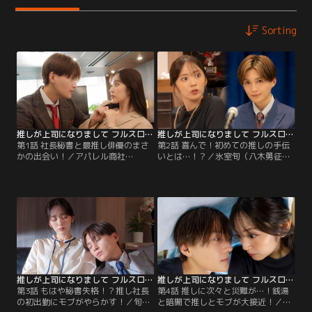
Sorting
推しが上司になりまして フルスロットル（2025/10/08放送分）第01話
推しが上司になりまして フルスロットル（2025/10/15放送分）第02話
第1話 社長秘書と最推し俳優のまさ
第2話 喜んで！初めての推しの手伝
かの出会い！／アパレル商社
いとは…！？／氷室旬（八木勇征）
TAKASHIRO、社長秘書の南愛衣
が次期社長と聞き、愛衣（鈴木愛
（鈴木愛理）。ある日、社長の高代
理）は大混乱！愛衣は社長就任記者
慶太郎（加藤茶）が突然病に倒れ、
会見の資料を作った流れから、深夜
推している俳優の氷室旬（八木勇
に推しと二人きりで会見準備をする
征）が舞台降板し…！絶望する愛衣
ことになり、キュン死寸前！
の前に現れた不審者とは！？
推しが上司になりまして フルスロットル（2025/10/22放送分）第03話
推しが上司になりまして フルスロットル（2025/10/29放送分）第04話
第3話 もはや秘書失格！？推し社長
第4話 推しに次々と災難が…！銭湯
の初出勤にモブがやらかす！／旬
と暗闇で推しとモブが大接近！／雑