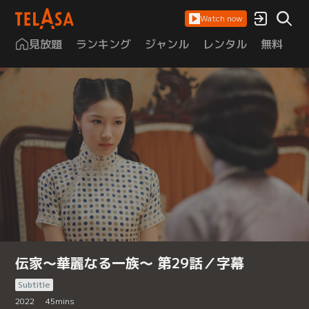
Watch now
見放題
ランキング
ジャンル
レンタル
無料
は
伝家～華麗なる一族～ 第29話／字幕
Subtitle
2022
45
mins