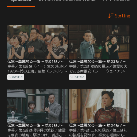
Sorting
伝家～華麗なる一族～ 第01話／字幕
伝家～華麗なる一族～ 第02話／字幕
字幕／第1話 易（イー）家の3姉妹／
字幕／第2話 娘婿の暴走／鐘霊の夫
1920年代の上海。星華（シンホワ）
である席維安（シー・ウェイアン）
百貨店の経営でひと財産を築いた易
は司令官として権勢を振るう一方、
Subtitle
Subtitle
家では、創業10周年記念式典の準備
妻との不仲に悩んでいた。また政府
が進められていた。式典当日は星華
に不満を抱く義父の興華に対し、反
の会長である易興華（イー・シンホ
感を買う行動を控えるよう、娘婿と
ワ）の誕生日でもあり、家族や親戚
して忠告する。そんな中、維安は新
が一堂に会して祝福する。長女の鐘
年の贈り物をするため易家に骨董商
霊（ジョンリン）を筆頭に、興華の
人を招き入れるが、商人一行に潜ん
子供たちが趣向を凝らした贈り物を
でいた刺客が銃を持ち出したため、
披露する中…。
とっさに撃ち殺してしまう。
伝家～華麗なる一族～ 第03話／字幕
伝家～華麗なる一族～ 第04話／字幕
字幕／第3話 誘拐事件の波紋／鐘霊
字幕／第4話 三女の縁談／鐘玉は姉
は維安の職場に駆けつけ、誘拐され
の結婚を認めず、維安を毛嫌いして