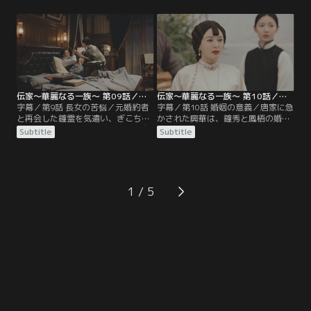
だ罠だと気づき、大騒ぎして2人を
玉を陥れるため日本の商人と結託し
責めるが、興華の怒りは解けない。
た寄徳が襲われたため、身の危険を
経営から外され落ち込む鐘玉は屋敷
感じた妹の易寄漁（イー・ジーユ
内を散歩中、自分を誘拐した沈彬
ー）と母の范燕秋（ファン・イエン
（シェン・ビン）と遭遇し、お互い
チウ）が易邸に移り住むことに。屋
の腹を探り合う。
敷内が慌ただしくなる中、瑩如の元
に差出人不明の手紙が届き…。
伝家～華麗なる一族～ 第09話／字幕
伝家～華麗なる一族～ 第10話／字幕
字幕／第9話 長女の苦悩／元婚約者
字幕／第10話 婚姻の意義／唐家に急
と再会した鐘霊を気遣い、ぎこちな
かされた興華は、鐘秀と鳳梧の婚約
い空気が流れる易家。だが鐘霊は自
話を進めるため、鐘霊に準備を進め
Subtitle
Subtitle
分よりも、鐘秀と鳳梧の仲を心配し
るよう命じる。母親である瑩如は、
ていた。そんな心配をよそに、鐘玉
鳳梧の愛情が感じられないことを案
は妹の縁談を壊そうと、鳳梧にアプ
じて反対するが、鳳梧を気に入り、
ローチを続ける。娘たちに頭を悩ま
結婚したいという鐘秀を説得できな
せる興華が帰宅を渋り、残業してい
い。一方、アンティーク絵画の表装
1
た沈彬と屋台で夜食を食べている
を依頼するため外出した鐘霊の前
と、店の周りで怪しい動きをする不
に、元婚約者の汪剣池（ワン・ジエ
審者が現れる。
ンチー）が現れ…。