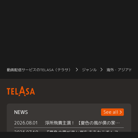
動画配信サービスのTELASA（テラサ）
ジャンル
海外・アジアドラ
NEWS
See all
2026.08.01
浮所飛貴主演！ 【夏色の風が僕の家にやってきた】 本日よりテラサで独占配信スタート！
2026.07.18
『夏色の雲が恋と嵐をまきおこす』スペシャルメイキング 【Part1】2026年７月18日（土）23時30分～配信スタート！話題のシーンの裏側を大公開！豪華キャスト大集合！ 『武宮家 真夏の家族会議』開催！