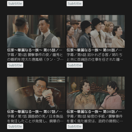
た妹の鐘玉を助けてほしいと懇願す
いたが、誘拐事件を解決してもらっ
Subtitle
Subtitle
る。維安は易家が政府の不興を買っ
たことで態度を改める。そんな鐘玉
ている状況を鑑み、司令部に犯人が
に維安は鐘霊との運命的な出会いを
いると疑う。一方、鐘玉を拘束して
語り、いかに妻を想っているかを語
いた誘拐犯は、自分が仲間から見捨
る。そんな中、興華は妻の黄瑩如
てられたと知り、鐘玉を海に落とし
（ホアン・インルー）に、三女の鐘
て逃走してしまう。自力で陸へと上
秀（ジョンシウ）に来た縁談につい
がった鐘玉は、偶然出会った男に助
て相談する。
けられるが…。
伝家～華麗なる一族～ 第05話／字幕
伝家～華麗なる一族～ 第06話／字幕
字幕／第5話 襲撃事件の夜／鐘秀と
字幕／第6話 招かれざる客／姉たち
の婚約を控えた唐鳳梧（タン・フォ
と共に百貨店の仕事を任された鐘秀
ンウー）が易家に滞在することに。
は、友人である劉清芬（リウ・チン
Subtitle
Subtitle
鳳梧は維安とも意気投合して一同で
フェン）の協力で集客のためのダン
食卓を囲むが、夕食時になっても興
スショーを開く。一方、興華の甥で
華が帰宅しない。すると維安に租界
ある易寄徳（イー・ジードー）は、
で襲撃事件があったと報告が入る。
3姉妹を経営から追い出そうと企
襲われたのは興華のいるビルだった
み、偽のクレーム客を送り込むが、
が、興華はある青年に命を救われて
鐘霊にうまく対処されてしまう。3
いた。鐘玉は青年が誘拐犯だと気づ
姉妹は無事に初出勤を終えるが、そ
き…。
の午後…。
伝家～華麗なる一族～ 第07話／字幕
伝家～華麗なる一族～ 第08話／字幕
字幕／第7話 調香師の死／日本製品
字幕／第8話 秘密の手紙／襲撃事件
を発注したことが発覚し、興華の逆
を重く見た維安は、政府の徴税に抵
鱗に触れた鐘玉。寄徳と副社長の王
抗する興華の身を案じ、政治に干渉
Subtitle
Subtitle
本初（ワン・ベンチュー）が仕組ん
しないよう再三説得する。一方、鐘