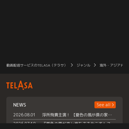
動画配信サービスのTELASA（テラサ）
ジャンル
海外・アジアドラ
NEWS
See all
2026.08.01
浮所飛貴主演！ 【夏色の風が僕の家にやってきた】 本日よりテラサで独占配信スタート！
2026.07.18
『夏色の雲が恋と嵐をまきおこす』スペシャルメイキング 【Part1】2026年７月18日（土）23時30分～配信スタート！話題のシーンの裏側を大公開！豪華キャスト大集合！ 『武宮家 真夏の家族会議』開催！