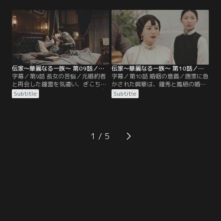
だ罠だと気づき、大騒ぎして2人を
玉を陥れるため日本の商人と結託し
責めるが、興華の怒りは解けない。
た寄徳が襲われたため、身の危険を
経営から外され落ち込む鐘玉は屋敷
感じた妹の易寄漁（イー・ジーユ
内を散歩中、自分を誘拐した沈彬
ー）と母の范燕秋（ファン・イエン
（シェン・ビン）と遭遇し、お互い
チウ）が易邸に移り住むことに。屋
の腹を探り合う。
敷内が慌ただしくなる中、瑩如の元
に差出人不明の手紙が届き…。
伝家～華麗なる一族～ 第09話／字幕
伝家～華麗なる一族～ 第10話／字幕
字幕／第9話 長女の苦悩／元婚約者
字幕／第10話 婚姻の意義／唐家に急
と再会した鐘霊を気遣い、ぎこちな
かされた興華は、鐘秀と鳳梧の婚約
い空気が流れる易家。だが鐘霊は自
話を進めるため、鐘霊に準備を進め
Subtitle
Subtitle
分よりも、鐘秀と鳳梧の仲を心配し
るよう命じる。母親である瑩如は、
ていた。そんな心配をよそに、鐘玉
鳳梧の愛情が感じられないことを案
は妹の縁談を壊そうと、鳳梧にアプ
じて反対するが、鳳梧を気に入り、
ローチを続ける。娘たちに頭を悩ま
結婚したいという鐘秀を説得できな
せる興華が帰宅を渋り、残業してい
い。一方、アンティーク絵画の表装
1
た沈彬と屋台で夜食を食べている
を依頼するため外出した鐘霊の前
と、店の周りで怪しい動きをする不
に、元婚約者の汪剣池（ワン・ジエ
審者が現れる。
ンチー）が現れ…。