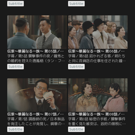
た妹の鐘玉を助けてほしいと懇願す
いたが、誘拐事件を解決してもらっ
Subtitle
Subtitle
る。維安は易家が政府の不興を買っ
たことで態度を改める。そんな鐘玉
ている状況を鑑み、司令部に犯人が
に維安は鐘霊との運命的な出会いを
いると疑う。一方、鐘玉を拘束して
語り、いかに妻を想っているかを語
いた誘拐犯は、自分が仲間から見捨
る。そんな中、興華は妻の黄瑩如
てられたと知り、鐘玉を海に落とし
（ホアン・インルー）に、三女の鐘
て逃走してしまう。自力で陸へと上
秀（ジョンシウ）に来た縁談につい
がった鐘玉は、偶然出会った男に助
て相談する。
けられるが…。
伝家～華麗なる一族～ 第05話／字幕
伝家～華麗なる一族～ 第06話／字幕
字幕／第5話 襲撃事件の夜／鐘秀と
字幕／第6話 招かれざる客／姉たち
の婚約を控えた唐鳳梧（タン・フォ
と共に百貨店の仕事を任された鐘秀
ンウー）が易家に滞在することに。
は、友人である劉清芬（リウ・チン
Subtitle
Subtitle
鳳梧は維安とも意気投合して一同で
フェン）の協力で集客のためのダン
食卓を囲むが、夕食時になっても興
スショーを開く。一方、興華の甥で
華が帰宅しない。すると維安に租界
ある易寄徳（イー・ジードー）は、
で襲撃事件があったと報告が入る。
3姉妹を経営から追い出そうと企
襲われたのは興華のいるビルだった
み、偽のクレーム客を送り込むが、
が、興華はある青年に命を救われて
鐘霊にうまく対処されてしまう。3
いた。鐘玉は青年が誘拐犯だと気づ
姉妹は無事に初出勤を終えるが、そ
き…。
の午後…。
伝家～華麗なる一族～ 第07話／字幕
伝家～華麗なる一族～ 第08話／字幕
字幕／第7話 調香師の死／日本製品
字幕／第8話 秘密の手紙／襲撃事件
を発注したことが発覚し、興華の逆
を重く見た維安は、政府の徴税に抵
鱗に触れた鐘玉。寄徳と副社長の王
抗する興華の身を案じ、政治に干渉
Subtitle
Subtitle
本初（ワン・ベンチュー）が仕組ん
しないよう再三説得する。一方、鐘