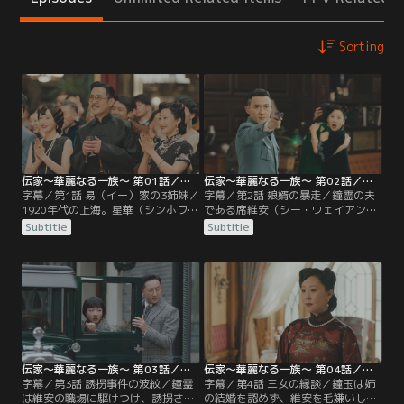
Sorting
伝家～華麗なる一族～ 第01話／字幕
伝家～華麗なる一族～ 第02話／字幕
字幕／第1話 易（イー）家の3姉妹／
字幕／第2話 娘婿の暴走／鐘霊の夫
1920年代の上海。星華（シンホワ）
である席維安（シー・ウェイアン）
百貨店の経営でひと財産を築いた易
は司令官として権勢を振るう一方、
Subtitle
Subtitle
家では、創業10周年記念式典の準備
妻との不仲に悩んでいた。また政府
が進められていた。式典当日は星華
に不満を抱く義父の興華に対し、反
の会長である易興華（イー・シンホ
感を買う行動を控えるよう、娘婿と
ワ）の誕生日でもあり、家族や親戚
して忠告する。そんな中、維安は新
が一堂に会して祝福する。長女の鐘
年の贈り物をするため易家に骨董商
霊（ジョンリン）を筆頭に、興華の
人を招き入れるが、商人一行に潜ん
子供たちが趣向を凝らした贈り物を
でいた刺客が銃を持ち出したため、
披露する中…。
とっさに撃ち殺してしまう。
伝家～華麗なる一族～ 第03話／字幕
伝家～華麗なる一族～ 第04話／字幕
字幕／第3話 誘拐事件の波紋／鐘霊
字幕／第4話 三女の縁談／鐘玉は姉
は維安の職場に駆けつけ、誘拐され
の結婚を認めず、維安を毛嫌いして