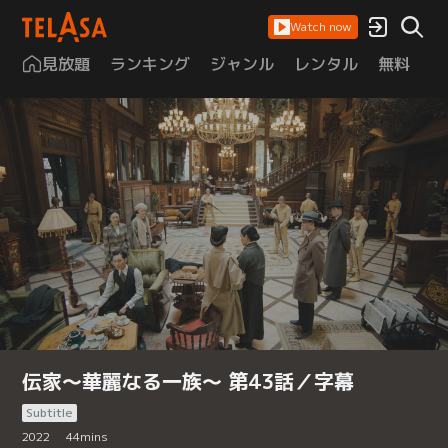
Watch now
見放題
ランキング
ジャンル
レンタル
無料
は
伝家～華麗なる一族～ 第43話／字幕
Subtitle
2022
44
mins