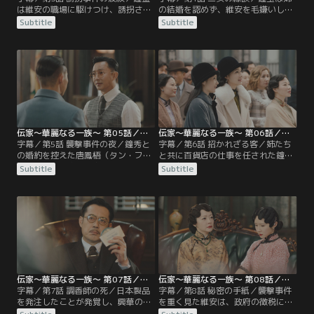
は維安の職場に駆けつけ、誘拐され
の結婚を認めず、維安を毛嫌いして
た妹の鐘玉を助けてほしいと懇願す
いたが、誘拐事件を解決してもらっ
Subtitle
Subtitle
る。維安は易家が政府の不興を買っ
たことで態度を改める。そんな鐘玉
ている状況を鑑み、司令部に犯人が
に維安は鐘霊との運命的な出会いを
いると疑う。一方、鐘玉を拘束して
語り、いかに妻を想っているかを語
いた誘拐犯は、自分が仲間から見捨
る。そんな中、興華は妻の黄瑩如
てられたと知り、鐘玉を海に落とし
（ホアン・インルー）に、三女の鐘
て逃走してしまう。自力で陸へと上
秀（ジョンシウ）に来た縁談につい
がった鐘玉は、偶然出会った男に助
て相談する。
けられるが…。
伝家～華麗なる一族～ 第05話／字幕
伝家～華麗なる一族～ 第06話／字幕
字幕／第5話 襲撃事件の夜／鐘秀と
字幕／第6話 招かれざる客／姉たち
の婚約を控えた唐鳳梧（タン・フォ
と共に百貨店の仕事を任された鐘秀
ンウー）が易家に滞在することに。
は、友人である劉清芬（リウ・チン
Subtitle
Subtitle
鳳梧は維安とも意気投合して一同で
フェン）の協力で集客のためのダン
食卓を囲むが、夕食時になっても興
スショーを開く。一方、興華の甥で
華が帰宅しない。すると維安に租界
ある易寄徳（イー・ジードー）は、
で襲撃事件があったと報告が入る。
3姉妹を経営から追い出そうと企
襲われたのは興華のいるビルだった
み、偽のクレーム客を送り込むが、
が、興華はある青年に命を救われて
鐘霊にうまく対処されてしまう。3
いた。鐘玉は青年が誘拐犯だと気づ
姉妹は無事に初出勤を終えるが、そ
き…。
の午後…。
伝家～華麗なる一族～ 第07話／字幕
伝家～華麗なる一族～ 第08話／字幕
字幕／第7話 調香師の死／日本製品
字幕／第8話 秘密の手紙／襲撃事件
を発注したことが発覚し、興華の逆
を重く見た維安は、政府の徴税に抵
鱗に触れた鐘玉。寄徳と副社長の王
抗する興華の身を案じ、政治に干渉