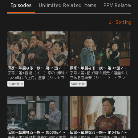
Episodes
Unlimited Related Items
PPV Related I
Sorting
伝家～華麗なる一族～ 第01話／字幕
伝家～華麗なる一族～ 第02話／字幕
字幕／第1話 易（イー）家の3姉妹／
字幕／第2話 娘婿の暴走／鐘霊の夫
1920年代の上海。星華（シンホワ）
である席維安（シー・ウェイアン）
百貨店の経営でひと財産を築いた易
は司令官として権勢を振るう一方、
Subtitle
Subtitle
家では、創業10周年記念式典の準備
妻との不仲に悩んでいた。また政府
が進められていた。式典当日は星華
に不満を抱く義父の興華に対し、反
の会長である易興華（イー・シンホ
感を買う行動を控えるよう、娘婿と
ワ）の誕生日でもあり、家族や親戚
して忠告する。そんな中、維安は新
が一堂に会して祝福する。長女の鐘
年の贈り物をするため易家に骨董商
霊（ジョンリン）を筆頭に、興華の
人を招き入れるが、商人一行に潜ん
子供たちが趣向を凝らした贈り物を
でいた刺客が銃を持ち出したため、
披露する中…。
とっさに撃ち殺してしまう。
伝家～華麗なる一族～ 第03話／字幕
伝家～華麗なる一族～ 第04話／字幕
字幕／第3話 誘拐事件の波紋／鐘霊
字幕／第4話 三女の縁談／鐘玉は姉