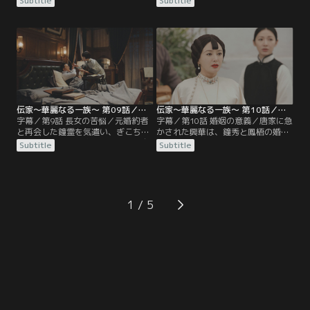
Subtitle
Subtitle
本初（ワン・ベンチュー）が仕組ん
しないよう再三説得する。一方、鐘
だ罠だと気づき、大騒ぎして2人を
玉を陥れるため日本の商人と結託し
責めるが、興華の怒りは解けない。
た寄徳が襲われたため、身の危険を
経営から外され落ち込む鐘玉は屋敷
感じた妹の易寄漁（イー・ジーユ
内を散歩中、自分を誘拐した沈彬
ー）と母の范燕秋（ファン・イエン
（シェン・ビン）と遭遇し、お互い
チウ）が易邸に移り住むことに。屋
の腹を探り合う。
敷内が慌ただしくなる中、瑩如の元
に差出人不明の手紙が届き…。
伝家～華麗なる一族～ 第09話／字幕
伝家～華麗なる一族～ 第10話／字幕
字幕／第9話 長女の苦悩／元婚約者
字幕／第10話 婚姻の意義／唐家に急
と再会した鐘霊を気遣い、ぎこちな
かされた興華は、鐘秀と鳳梧の婚約
い空気が流れる易家。だが鐘霊は自
話を進めるため、鐘霊に準備を進め
Subtitle
Subtitle
分よりも、鐘秀と鳳梧の仲を心配し
るよう命じる。母親である瑩如は、
ていた。そんな心配をよそに、鐘玉
鳳梧の愛情が感じられないことを案
は妹の縁談を壊そうと、鳳梧にアプ
じて反対するが、鳳梧を気に入り、
ローチを続ける。娘たちに頭を悩ま
結婚したいという鐘秀を説得できな
せる興華が帰宅を渋り、残業してい
い。一方、アンティーク絵画の表装
1
た沈彬と屋台で夜食を食べている
を依頼するため外出した鐘霊の前
と、店の周りで怪しい動きをする不
に、元婚約者の汪剣池（ワン・ジエ
審者が現れる。
ンチー）が現れ…。