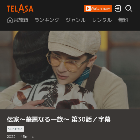
Watch now
見放題
ランキング
ジャンル
レンタル
無料
は
伝家～華麗なる一族～ 第30話／字幕
Subtitle
2022
45
mins