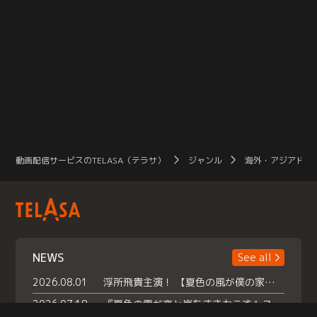
動画配信サービスのTELASA（テラサ）
ジャンル
海外・アジアドラ
NEWS
See all
2026.08.01
浮所飛貴主演！ 【夏色の風が僕の家にやってきた】 本日よりテラサで独占配信スタート！
2026.07.18
『夏色の雲が恋と嵐をまきおこす』スペシャルメイキング 【Part1】2026年７月18日（土）23時30分～配信スタート！話題のシーンの裏側を大公開！豪華キャスト大集合！ 『武宮家 真夏の家族会議』開催！