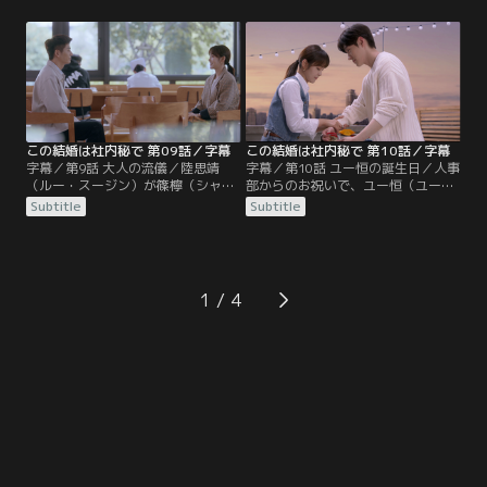
ホン）から処分の本当の理由を聞か
ン）に顧客接待の同行を命じる。
され、彼が開発1部や部下を守ろう
渋々同席した趙だったが、そこには
と真摯に対応していたことを理解す
テクノパークの姜（ジアン）社長が
る。仲直りをした2人は同居を再開
現れ、趙方剛の抱える不良債権の不
し、ユー恒は自分の言葉足らずなと
動産の売却にも繋がる話がまとまっ
ころ改善しようと努めるも…。
ていく。ユー恒が趙を助けたことを
嬉しく思った篠檸は…。
この結婚は社内秘で 第09話／字幕
この結婚は社内秘で 第10話／字幕
字幕／第9話 大人の流儀／陸思靖
字幕／第10話 ユー恒の誕生日／人事
（ルー・スージン）が篠檸（シャオ
部からのお祝いで、ユー恒（ユーホ
ニン）に復縁を申し込むのを目の当
ン）の誕生日を知った篠檸（シャオ
Subtitle
Subtitle
たりにしたユー恒（ユーホン）は、
ニン）は妻失格だと驚く。ユー恒の
車の中で陸思靖からの電話に出よう
願いで、退勤後に一緒にケーキを作
とした彼女に、キスをして会話を留
ることにした2人が、家の近くのス
めさせる。咄嗟の行動を謝るユー恒
ーパーで買い物をしていると、趙方
に、篠檸は陸思靖の言う事なんて気
剛（ジャオ・ファンガン）の声掛け
1
にしないでと伝えるのだった。その
に賛同した開発1部の仲間たちが、
後も陸思靖の着信を無視していた篠
一緒にユー恒の家で誕生日を祝いた
檸だが…。
いと集まってしまう。