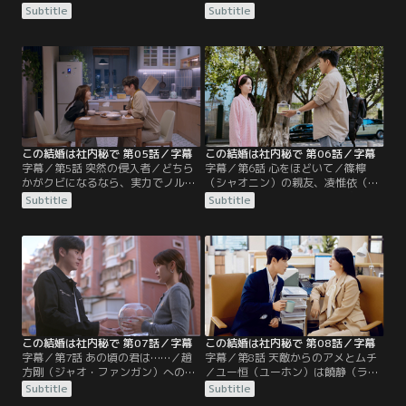
の提案を前向きに捕らえた篠檸（シ
ン）とユー恒（ユーホン）と。しか
Subtitle
Subtitle
ャオニン）は、結婚に踏み切る。し
し会社の仲間には時間をあけてから
かし婚姻届けの手続きが間に合わ
話そうと言って、目立たないよう気
ず、翌週までは未入籍で過ごすこと
を配るのだった。ユー恒に遅れて篠
に。お祝いに盛り上がる両親らの手
檸が会社に着くと、部外から来る新
前、2人は当面結婚したふりを装う
しい開発1部部長として、ユー恒が
ことを決めるのだった。翌日、退勤
紹介される。職場結婚に厳しい社風
後に篠檸が上司の饒静（ラオ・ジ
を知る篠檸は、ユー恒が上司にな
ン）と共に…。
り…。
この結婚は社内秘で 第05話／字幕
この結婚は社内秘で 第06話／字幕
字幕／第5話 突然の侵入者／どちら
字幕／第6話 心をほどいて／篠檸
かがクビになるなら、実力でノルマ
（シャオニン）の親友、凌惟依（リ
を達成した方が銀行に残るという新
ン・ウェイイー）の元カレの斉郁
Subtitle
Subtitle
たな契約を結んだ篠檸（シャオニ
（チー・ユー）が代瑞銀行支店長の
ン）とユー恒（ユーホン）。そして
運転手となり、ユー恒（ユーホン）
1年間は結婚前提で付き合う関係と
の元を訪れる。篠檸が斉郁と話して
なるのだった。家庭問題を乗り越え
いるのを見かけた趙らは、早速2人
た2人だったが、社内ではユー恒の
が恋人同士だと噂をし始め、篠檸と
部長就任以来、課長の趙方剛（ジャ
ユー恒は改めて2人の秘密の関係を
オ・ファンガン）らがユー恒に反発
周囲に知られないように気を引き締
を繰り返していた。
める。
この結婚は社内秘で 第07話／字幕
この結婚は社内秘で 第08話／字幕
字幕／第7話 あの頃の君は……／趙
字幕／第8話 天敵からのアメとムチ
方剛（ジャオ・ファンガン）への厳
／ユー恒（ユーホン）は饒静（ラ
罰処分に不満を感じていた篠檸（シ
オ・ジン）と趙方剛（ジャオ・ファ
Subtitle
Subtitle
ャオニン）だったが、ユー恒（ユー
ンガン）、そして篠檸（シャオニ