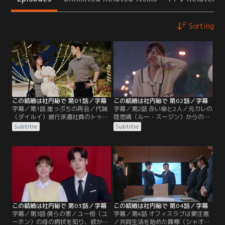
Sorting
この結婚は社内秘で 第01話／字幕
この結婚は社内秘で 第02話／字幕
字幕／第1話 崖っぷちの再会／代瑞
字幕／第2話 赤い傘と2人／元カレの
（ダイルイ）銀行派遣社員のトゥー
陸思靖（ルー・スージン）からの復
篠檸（トゥー・シャオニン）は、長
縁アプローチに困惑する篠檸（シャ
Subtitle
Subtitle
身のイケメンと正社員の座を手に入
オニン）を救い出したユー恒（ユー
れ、プロポーズ目前で関係が終わっ
ホン）は、彼女にプロポーズをす
た元カレに見せつけると豪語してい
る。しかし、あまりに突然の展開に
た。ある日、篠檸はお見合いパーテ
篠檸は驚き、答えを保留すること
ィーで、高校時代の同級生で、代瑞
に。その矢先、篠檸が事業開発1部
銀行の内部監査部で働く紀ユー恒
に移動したばかりの時に、手形割引
（ジー・ユーホン）と再会。
の処理を手伝った周凱（ジョウ・カ
イ）が不正を…。
この結婚は社内秘で 第03話／字幕
この結婚は社内秘で 第04話／字幕
字幕／第3話 僕らの家／ユー恒（ユ
字幕／第4話 オフィスラブは要注意
ーホン）の母の病状を知り、彼から
／共同生活を始めた篠檸（シャオニ