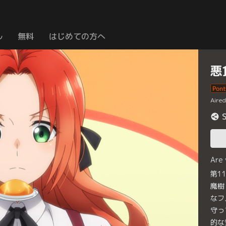
ル
無料
はじめての方へ
悪
Aire
Are
第1
魔樹
なフ
守っ
的な