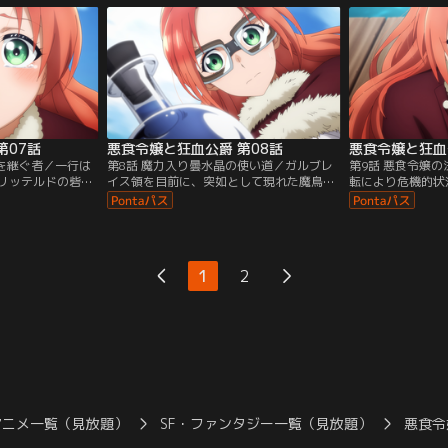
。聞けば、ガルブ
騎士たちとともに美味しくいただくこと
から望むのだった
婚約の申し出があ
に。そんな中、魔物食にこだわる理由を話
父・ジスランは、
翌日には、アリス
すメルフィエラに対し、アリスティードも
とをためらうが、
とになってお
また、自らの思いを語り始める。
触れ、娘を託すこ
第07話
悪食令嬢と狂血公爵 第08話
悪食令嬢と狂血
名を継ぐ者／一行は
第8話 魔力入り曇水晶の使い道／ガルブレ
第9話 悪食令嬢
リッテルドの砦を
イス領を目前に、突如として現れた魔鳥・
転により危機的状
リスティードの口
ベルゲニオンの大群に襲われるアリスティ
地であるガルブレ
がガルブレイス公
ードたち。猛スピードで距離を取りつつ、
ドレーグに到着し
経緯と、命を賭け
ミュランたちが群れに攻撃を繰り出しても
へと足を進めるメ
強い覚悟だった。
なお追い払い切れずにいた。メルフィエラ
なりが乱れている
ズと重なって見え
はこの状況を打開するため、魔力が溜まっ
いない中、アリス
1
2
生きることを考え
た曇水晶に思いつく限りの魔法陣を描き込
士だけで編成され
にする。
み、アリスティードへと託すのだった。
る。
アニメ一覧（見放題）
SF・ファンタジー一覧（見放題）
悪食令