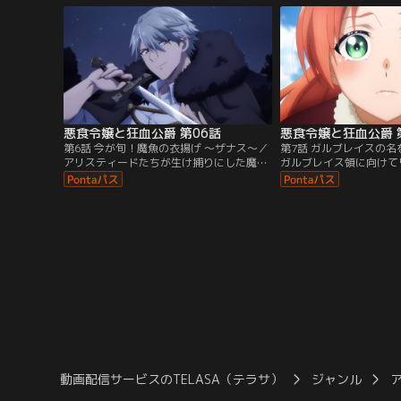
で、彼女は狂化した魔獣に襲われてしま
父・ジスランの姿が……
う。この絶体絶命な危機を救ったのは、
レイス公爵家から早くも
「狂血公爵」の異名を持つガルブレイス公
ったという。さらにその
爵だった。
ティードが訪ねてくるこ
り……！？
悪食令嬢と狂血公爵 第06話
悪食令嬢と狂血公爵 
第6話 今が旬！魔魚の衣揚げ ～ザナス～／
第7話 ガルブレイスの
アリスティードたちが生け捕りにした魔
ガルブレイス領に向けて
魚・ザナスの下処理をするため川へと向か
後にした。その道中、ア
うメルフィエラ。騎士たちの力も借りなが
から語られたのは、自ら
ら、アリスティードの力強い剣さばきと、
爵家を継ぐことになった
メルフィエラの描く魔法陣の力で見事魔力
てでも王国を守るという
を吸い出すことに成功する。下処理を終え
その姿が亡き母・エリー
た一行はザナスを砦へ持ち帰り、美味しく
たメルフィエラは、共に
いただくための調理へと取り掛かること
て欲しいと感情をあらわ
に。
動画配信サービスのTELASA（テラサ）
ジャンル