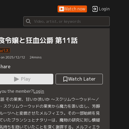
Watch now
Login
食令嬢と狂血公爵 第11話
d on 2025/12/12
24
mins
Share
Play
Watch Later
 you the member?
Login
1話 その果実、甘いか渋いか ～スクリムウーウッド～／
・スクリムウーウッドの果実から魔力を吸い出し、芳醇
ルーツへと変貌させたメルフィエラ。その一部始終を見
ていたブランシュとナタリーは、魔物の研究に対し懐疑
気持ちを抱いていたことを深く謝罪する。メルフィエラ