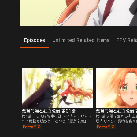
Episodes
Unlimited Related Items
PPV Rel
悪食令嬢と狂血公爵 第01話
悪食令嬢と狂血公爵 
第1話 干し肉は約束の証 ～スカッツビット
第2話 求婚は空からお
～／魔物を喰らうことから「悪食令嬢」と
恩人であり、魔物を食す
噂され、他の貴族から避けられているマー
してくれたアリスティー
シャルレイド伯爵家の令嬢・メルフィエ
惜しさを感じつつも、屋
ラ。婚約者を探すために参加した遊宴会
ルフィエラ。するとそこ