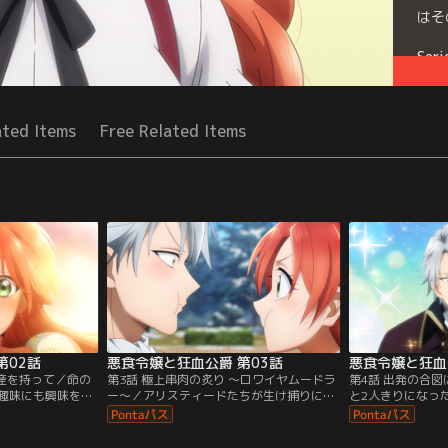
はそ
Seri
ated Items
Free Related Items
第02話
悪食令嬢と狂血公爵 第03話
悪食令嬢と狂血
土産を持って／命の
第3話 極上串肉の炙り ～ロワイヤムードラ
第4話 出発の合
趣味にも興味を示
ー～／アリスティードたちが生け捕りにし
と2人きりになっ
ドとの別れに名残
た魔獣・ロワイヤムードラーを食すために
めて自身のことを
敷へと帰還したメ
「下準備」を始める一同。メルフィエラは
る。メルフィエラ
には血相を変えた
魔法と曇水晶を駆使し処理に成功し、肉は
求めてくれるアリ