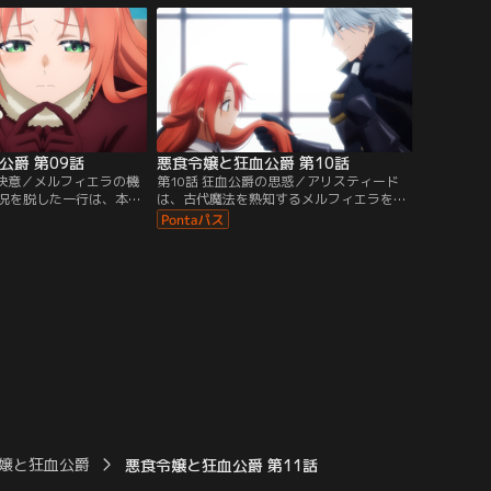
。一方、メルフィエラの
げた。宿泊予定地であるリッテルドの砦へ
婚約契約書に署名するこ
向かう道中、この地に生息する魔魚・ザナ
アリスティードの本心に
スの話を聞いたメルフィエラは、アリステ
とを決心する。
ィードに捕獲をお願いする。
公爵 第09話
悪食令嬢と狂血公爵 第10話
の決意／メルフィエラの機
第10話 狂血公爵の思惑／アリスティード
況を脱した一行は、本拠
は、古代魔法を熟知するメルフィエラを高
イス領の城塞都市・ミッ
く評価すると同時に、彼女の身を守るた
た。期待と不安を胸に城
め、強大な魔法を操るということが外部に
ルフィエラは、自身の身
漏れ悪用がされないようケイオスとミュラ
ことに気がつく。侍女が
ンに注意を促す。そこへ、アリスティード
ティードは急いで女性騎
らを襲った魔鳥・ベルゲニオンの一部が集
たブランシュ隊を招集す
団で狂化しているとの知らせが入る。
嬢と狂血公爵
悪食令嬢と狂血公爵 第11話