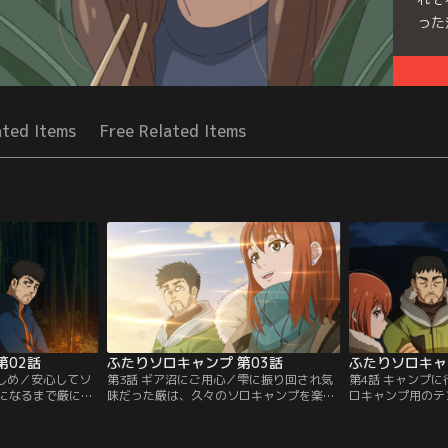
った
Seri
ated Items
Free Related Items
第02話
ふたりソロキャンプ 第03話
ふたりソロキャ
楽しめ／安心してソ
第3話 ギア沼にご用心／雫に振り回され気
第4話 キャンプ
になるまで厳につ
味だった厳は、久々のソロキャンプを楽し
ロキャンプ用のテ
引な提案により、
んでいた。焚き火の準備をしながら、ふと
アも揃ってきた雫
キャンプをするこ
思い出す、亡き父と子供の頃に交わした会
サイトで、厳との
を師匠と仰ぎ、ソ
話。誰かと一緒にキャンプに行くようにな
しんでいた。キャ