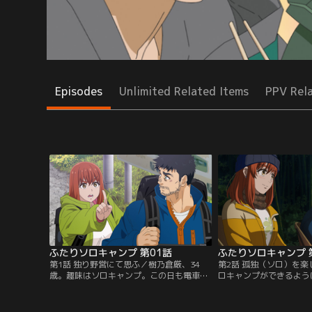
Episodes
Unlimited Related Items
PPV Rel
ふたりソロキャンプ 第01話
ふたりソロキャンプ 
第1話 独り野営にて思ふ／樹乃倉厳、34
第2話 孤独（ソロ）を
歳。趣味はソロキャンプ。この日も電車と
ロキャンプができるよう
バスを乗り継ぎ、徒歩でキャンプ場に入
いていくと決めた雫の強
り、テントを張って、自分で集めた薪で焚
一度だけ、ふたりでソロ
き火をしていた。陽が沈み、静かになった
とになった厳。雫は、厳