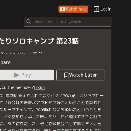
Watch now
Login
たりソロキャンプ 第23話
d on 2025/12/12
23
mins
Share
Play
Watch Later
 you the member?
Login
3話 真剣に考えてくれてますか？／雫の兄・海がアプロー
ている会社の後輩がアウトドア好きということで誘われ
グループキャンプ。雫が断れないお願いだということも
、渋々参加を了承した厳。だが、海が連れてきた会社の
は、あの結衣だった！現地で顔を合わせて驚く三人。そ
れの思惑が交差する中、厳と一緒に釣りをすることにな