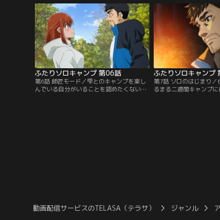
キャンプ場。ここから独りだけの時間を楽
ロキャンプの醍醐味を教
しもうとしていた厳の前に、突然、見知ら
分のことは自分でやれ」
ぬ女性が現れた。草野雫、20歳。初のソロ
に、一人でテントを張り
キャンプだったが…。【提供：バンダイチ
かなかうまくいかない。
ャンネル】
【提供：バンダイチャン
ふたりソロキャンプ 第06話
ふたりソロキャンプ 
第6話 師匠モード／雫とのキャンプを楽し
第7話 ソロのはじまり
んでいる自分がいることを認めたくない厳
るまる二週間キャンプに
は、自分は雫を一人前のソロキャンパーに
厳は「焚き火がしてぇ…
育てるためにふたりソロキャンプをしてい
の河原へ出かけ、焚き火
るのだと考え、師匠として焚き火のいろは
の日、短大の卒業式だっ
を叩き込もうと、雫をキャンプに誘う。厳
河原まで、厳に袴姿を見
の教えは、まずは自分でやってみること。
ソロキャンプをしていた
雫は、買ったばかりの焚き火台と着火剤を
と手間かけて作ったつま
使って、何度もチャレンジしてみるが…。
ャンプを始めた“あの日
【提供：バンダイチャンネル】
た。【提供：バンダイチ
動画配信サービスのTELASA（テラサ）
ジャンル