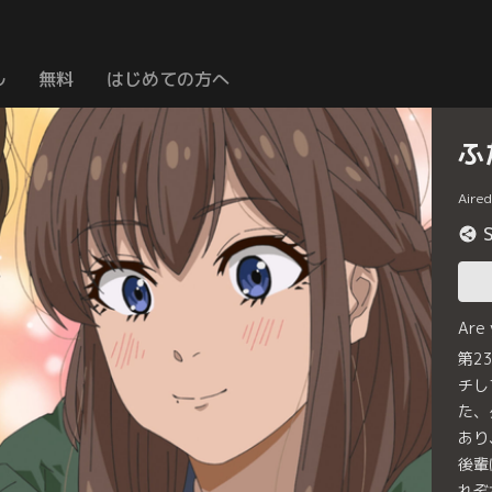
ル
無料
はじめての方へ
ふ
Aire
Are
第2
チし
た、
あり
後輩
れぞ