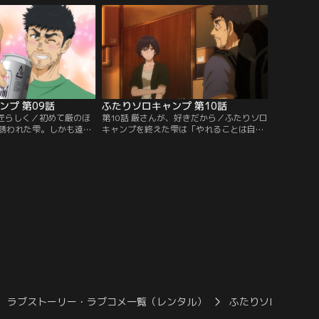
考えているさやと瑞希が
との関係をあれこれ聞かれ、逃げるように
でキャンプ行って何すん
店を出た厳は、次の日、ソロキャンプへ出
。それにうまく答えられ
かけていた。大量に買い込んだ缶詰で、ち
【提供：バンダイチャン
ょい足しキャンプ飯とお酒を嗜む。【提
供：バンダイチャンネル】
ンプ 第09話
ふたりソロキャンプ 第10話
師匠らしく／初めて厳のほ
第10話 厳さんが、好きだから／ふたりソロ
誘われた雫。しかも遠征
キャンプを終えた雫は「やれることは自分
雫は、長野のキャンプサイ
でやらないと…」と、夏に向けて防虫アイ
、さやと瑞希に報告する
テムを探していた。また、前回のキャンプ
が上がっていた。キャン
で厳が教えてくれた自然の怖さ。不測の事
り、ビールとつまみを頬
態に対応できるよう、マルチツールやエマ
の設営を済ませると、雫
ージェンシーシートなども揃えていく。買
を使い薪を割っていく。
い物を終え、カフェで調べ物をしていた
人で…。【提供：バンダ
雫。そこに偶然、彰人がやってくる。【提
供：バンダイチャンネル】
ラブストーリー・ラブコメ一覧（レンタル）
ふたりソロキャン