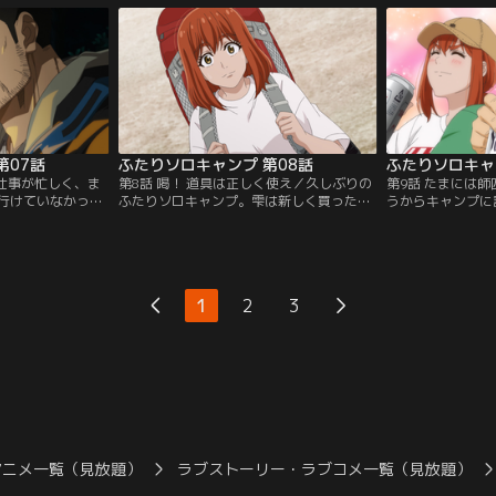
わっていく。「自
ったら「お前が父さんみたいに教えてあげ
楽しいもの、そう
という厳の言葉
るんだぞ！」……厳の頭に、雫の姿が浮か
雫に言った「一人
始めたものの、な
ぶ。いっぽう雫は、友達の大空さやと火野
の？」という言葉
見兼ねた厳は…。
瑞希と食事を楽しんでいた。【提供：バン
なかった雫は…。
ネル】
ダイチャンネル】
ネル】
第07話
ふたりソロキャンプ 第08話
ふたりソロキャ
／仕事が忙しく、ま
第8話 喝！ 道具は正しく使え／久しぶりの
第9話 たまには
行けていなかった
ふたりソロキャンプ。雫は新しく買ったザ
うからキャンプに
…っ！」と、近所
ックを背負って現地に入るが、厳から「な
で、初の連泊！ 
を嗜んでいた。そ
ってな～い！」といきなりダメ出しを食ら
トに着いたことを
た雫は、わざわざ
う。そこから、師匠・厳のレクチャーが始
ほど、テンション
せに行く。別日、
まる。正しいショルダーベルトの締め方、
プサイトに着くな
厳は、日本酒とひ
リフトストラップの調整、荷物の詰め方
張る2人。テント
1
2
3
みを前に、ソロキ
＝“パッキング”を教えていく。雫は、そん
は買ってきたナタ
”を思い出してい
な厳とのキャンプを楽しみつつ…。【提
焚き火の準備も一
ャンネル】
供：バンダイチャンネル】
イチャンネル】
アニメ一覧（見放題）
ラブストーリー・ラブコメ一覧（見放題）