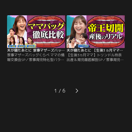
ライブ【昼の部】／ミキティの喝！
喝！なっちゃんの涙！ママ会ライブ
なっちゃんの涙！ママ会ライブ 上半
上半期の疲れをデトックスSP 俳優・
期の疲れをデトックスSP 涙あり！共
相武紗季 元サッカー日本代表・内田
感あり！【昼の部】の一部を特別公
篤人をゲストに迎えた 【朝の部】を
開！（1）新米パパ・こっちのけん
一部特別公開！（1）夏子の1学期や
とがお悩み相談【子連れ外出＆寝か
ってみた発表会 （2）ミキティ名場
しつけ】（2）菊地亜美のマザーズ
面ミュージアム （3）ママを救う！
バッグの中身教えちゃうよ
夫が寝たあとに 家事マザーズバッグくらべ ママの情報交換会SP
夫が寝たあとに 【生後3ヵ月ママ】トリンドル玲奈 出産＆育児徹底解剖SP
家事マザーズバッグくらべ ママの情
【生後3ヵ月ママ】トリンドル玲奈
報交換会SP／家事育児特化型バラエ
出産＆育児徹底解剖SP／家事育児特
ティ「夫が寝たあとに」 MC藤本美
化型バラエティ「夫が寝たあとに」
貴と横澤夏子がママの本音を語り合
MC藤本美貴と横澤夏子がママの本
ってストレス発散！俳優・新川優
音を語り合ってストレス発散！【生
愛、Creepy Nuts R-指定の妻・江
後3ヶ月ママ】トリンドル玲奈がテ
藤菜摘、0歳児ママ岡田結実とママ
レビ初告白！はじめてママの出産＆
トーク！マザーズバッグから授乳グ
育児徹底解剖SP 夫からのアンケート
1
ッズ、お出かけアイテムまで…リア
でトリンドルのママ姿が明らかに！
ルな愛用品を大公開！
育児動画や愛用のベビーカー＆マザ
ーズポーチも大公開！