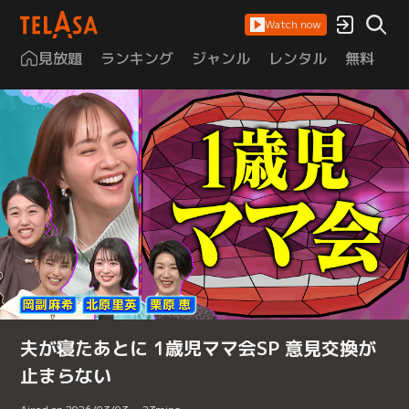
Watch now
見放題
ランキング
ジャンル
レンタル
無料
は
夫が寝たあとに 1歳児ママ会SP 意見交換が
止まらない