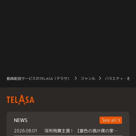
動画配信サービスのTELASA（テラサ）
ジャンル
バラエティ・音楽
NEWS
See all
2026.08.01
浮所飛貴主演！ 【夏色の風が僕の家にやってきた】 本日よりテラサで独占配信スタート！