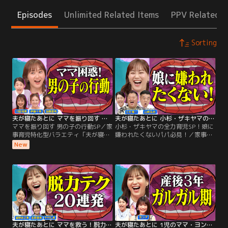
Episodes
Unlimited Related Items
PPV Related I
Sorting
夫が寝たあとに ママを振り回す 男の子の行動SP
夫が寝たあとに 小杉・ザキヤマの全力育児SP！娘に嫌われたくないパパ必見！
ママを振り回す 男の子の行動SP／家
小杉・ザキヤマの全力育児SP！娘に
事育児特化型バラエティ「夫が寝た
嫌われたくないパパ必見！／家事育
あとに」 MC藤本美貴と横澤夏子が
児特化型バラエティ「夫が寝たあと
New
本音を語り合ってストレス発散！ 男
に」 MC藤本美貴と横澤夏子が本音
の子を持つママ 川田裕美、伊藤千
を語り合ってストレス発散！ 3児の
晃、加藤夏希をお迎えして ママを振
パパ 小杉・ザキヤマが番組初登場！
り回す 男の子の行動を語り尽くす！
普段は語らないリアルな育児トーク
・服で拭く ・アピールが大げさ ・
連発！ ミキティ・夏子絶賛！娘に嫌
いつまでママ呼び？ ・バケツに虫
われないように必死に努力する姿が
・家ではターザン
明らかに！ パパ必見！
夫が寝たあとに ママを救う！脱力アイデア20連発 すぐ使える家事・育児のお助け技SP
夫が寝たあとに 1児のママ・ヨンアが語る！結婚、出産、離婚…終わらないガルガル期