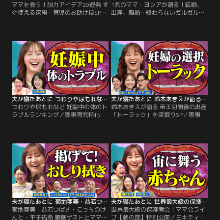
ママを救う！脱力アイデア20連発 す
1児のママ・ヨンアが語る！結婚、
ぐ使える家事・育児のお助け技SP／
出産、離婚…終わらないガルガル期
家事育児特化型バラエティ「夫が寝
／家事育児特化型バラエティ「夫が
たあとに」 MC藤本美貴と横澤夏子
寝たあとに」 MC藤本美貴と横澤夏
がママの本音を語り合ってストレス
子がママの本音を語り合ってストレ
発散！ 4児のママ紺野あさ美、新米
ス発散！ 韓国出身モデルのヨンアと
ママ北原里英、2児のママ中村仁美
赤裸々トーク！ 親友・山田優が明か
と家事・育児の悩みを解決する情報
す出産直後の素顔や、今だから話せ
交換会！
る人生のターニングポイントとは？
・夫に育児を任せられない…3年続
いたガルガル期
夫が寝たあとに つわりや尿もれなど 妊娠中の体のトラブルランキング
夫が寝たあとに 鈴木あきえが語る 帝王切開後の出産「トーラック」を深掘りSP
つわりや尿もれなど 妊娠中の体のト
鈴木あきえが語る 帝王切開後の出産
ラブルランキング／家事育児特化型
「トーラック」を深掘りSP／家事育
バラエティ「夫が寝たあとに」 MC
児特化型バラエティ「夫が寝たあと
藤本美貴と横澤夏子がママの本音を
に」 MC藤本美貴と横澤夏子がママ
語り合ってストレス発散！街頭＆番
の本音を語り合ってストレス発散！
組SNSで1477人のママに調査した
帝王切開後の経腟分娩「トーラッ
妊娠中の体のトラブルランキング ト
ク」とは？メリットやリスク、条件
ップ5を発表！多くのママが直面し
など…気になるポイントについて、
た妊娠中のトラブルとは！？SNSで
トーラックで2度出産した鈴木あき
募集した妊娠中のトラブルエピソー
えと…。
ドも紹介！
夫が寝たあとに 菊地亜美・益若つばさ・こっちのけんと・平子祐希 豪華ゲストとママ会ライブ【昼の部】
夫が寝たあとに 世界最大級の保護者会！ママ会ライブ【朝の部】特別公開
菊地亜美・益若つばさ・こっちのけ
世界最大級の保護者会！ママ会ライ
んと・平子祐希 豪華ゲストとママ会
ブ【朝の部】特別公開／ミキティの