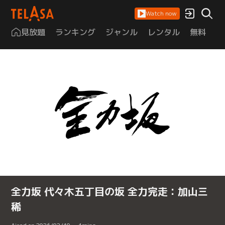
Watch now
見放題
ランキング
ジャンル
レンタル
無料
は
全力坂 代々木五丁目の坂 全力完走：加山三
稀